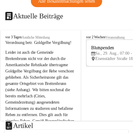
Alle Bekanntmachungen sehen
Aktuelle Beiträge
B
B
vor 3 Tagen
vor 2 Wochen
Amtliche Mitteilung
Veranstaltung
r
r
Verordnung betr. Goldgelbe Vergilbung!
e
e
Blutspenden
Leider ist auch die Gemeinde 
i
i
Sa., 29. Aug., 07:00 -
t
t
Breitenbrunn nicht vor der durch die 
e
e
Amerikanische Rebzikade übertragene 
n
n
Goldgelbe Vergilbung der Rebe verschont 
b
b
geblieben. Als Sicherheitszone gilt das 
r
r
gesamte Ortsgebiet von Breitenbrunn 
u
u
(siehe Anhang). Wir bitten nochmal die 
n
n
n
n
bereits mehrfach (Cities, 
a
a
Gemeindezeitung) ausgesendeten 
m
m
Informationen zu studieren und befallene 
N
N
Reben zu entfernen. Dies gilt auch für 
e
e
einzelne Reben. Gemäß Burgenländischen 
u
u
Artikel
Weinbaugesetz sind nicht gepflegte oder 
s
s