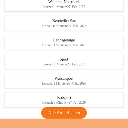
i
i
unzulässige Weingärten zu roden! Bitte 
Welterbe-Naturpark
e
e
helfen wir zusammen um unsere Winzer 
Lesezeit 1 Minute
•
27. Feb. 2026
d
d
vor den prognostizierten Ernteausfällen 
l
l
und den daraus folgenden wirtschaftlichen 
e
e
Neusiedler See
Schäden zu bewahren.
r
r
Lesezeit 6 Minuten
•
27. Feb. 2026
S
S
Verordnungen
e
e
Leithagebirge
04.08.2026
e
e
Lesezeit 3 Minuten
•
27. Feb. 2026
Maßnahmen zur Bekämpfung
der Goldgelben Vergilbung der
Sport
Rebe und der Amerikanischen
Lesezeit 1 Minute
•
27. Feb. 2026
Rebzikade
Anhang VBl. EU Nr. 18
Wassersport
_2026
Lesezeit 1 Minute
•
26. März 2026
1 Seite
•
1,4 MB
Radsport
VBl. EU Nr. 18_2026
Lesezeit 3 Minuten
•
27. Juli 2026
2 Seiten
•
2,1 MB
Alle Artikel sehen