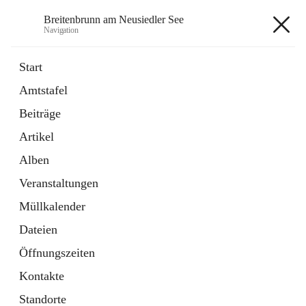
Breitenbrunn am Neusiedler See
Navigation
Breitenbrunn am Neusiedler See
Start
Amtstafel
Formulare
Beiträge
18 Schnellzugriffe
Artikel
Gemeindeservice
7 Schnellzugriffe
Alben
Veranstaltungen
+7
Müllkalender
Dateien
Öffnungszeiten
Kontakte
Hauptadresse
Standorte