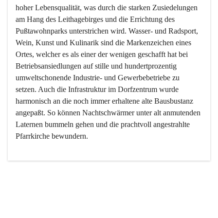
hoher Lebensqualität, was durch die starken Zusiedelungen 
am Hang des Leithagebirges und die Errichtung des 
Pußtawohnparks unterstrichen wird. Wasser- und Radsport, 
Wein, Kunst und Kulinarik sind die Markenzeichen eines 
Ortes, welcher es als einer der wenigen geschafft hat bei 
Betriebsansiedlungen auf stille und hundertprozentig 
umweltschonende Industrie- und Gewerbebetriebe zu 
setzen. Auch die Infrastruktur im Dorfzentrum wurde 
harmonisch an die noch immer erhaltene alte Bausbustanz 
angepaßt. So können Nachtschwärmer unter alt anmutenden 
Laternen bummeln gehen und die prachtvoll angestrahlte 
Pfarrkirche bewundern.

Der Weinbau dominert heute nicht mehr, ist aber integrativer 
Bestandteil der Kultur des Ortes, da man hier schon lange 
von Massenweinbau auf Qualitätsweinbau umgestellt hat. 
So ist es auch nicht verwunderlich, dass eines der historisch 
wertvollsten Gebäude die Ortsvinothek beherbergt und dass 
der Kellering ein beliebtes Ziel darstellt.
