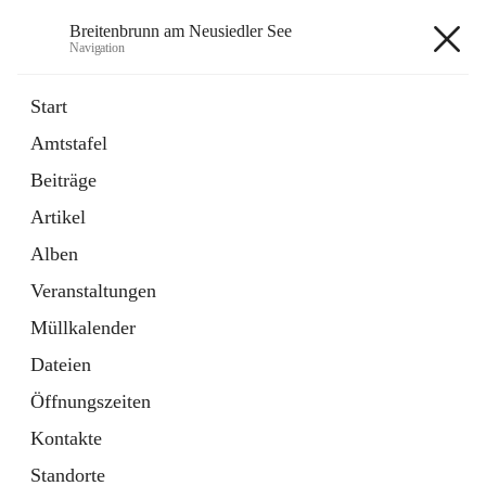
Breitenbrunn am Neusiedler See
Navigation
Breitenbrunn am Neusiedler See
Start
Amtstafel
Formulare
Beiträge
18 Schnellzugriffe
Artikel
Gemeindeservice
7 Schnellzugriffe
Alben
Veranstaltungen
+7
Müllkalender
Dateien
Öffnungszeiten
Kontakte
Hauptadresse
Standorte