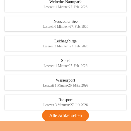
i
i
unzulässige Weingärten zu roden! Bitte 
Welterbe-Naturpark
e
e
helfen wir zusammen um unsere Winzer 
Lesezeit 1 Minute
•
27. Feb. 2026
d
d
vor den prognostizierten Ernteausfällen 
l
l
und den daraus folgenden wirtschaftlichen 
e
e
Neusiedler See
Schäden zu bewahren.
r
r
Lesezeit 6 Minuten
•
27. Feb. 2026
S
S
Verordnungen
e
e
Leithagebirge
04.08.2026
e
e
Lesezeit 3 Minuten
•
27. Feb. 2026
Maßnahmen zur Bekämpfung
der Goldgelben Vergilbung der
Sport
Rebe und der Amerikanischen
Lesezeit 1 Minute
•
27. Feb. 2026
Rebzikade
Anhang VBl. EU Nr. 18
Wassersport
_2026
Lesezeit 1 Minute
•
26. März 2026
1 Seite
•
1,4 MB
Radsport
VBl. EU Nr. 18_2026
Lesezeit 3 Minuten
•
27. Juli 2026
2 Seiten
•
2,1 MB
Alle Artikel sehen