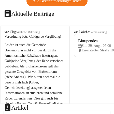
Alle Bekanntmachungen sehen
Aktuelle Beiträge
B
B
vor 1 Tag
vor 2 Wochen
Amtliche Mitteilung
Veranstaltung
r
r
Verordnung betr. Goldgelbe Vergilbung!
e
e
Blutspenden
Leider ist auch die Gemeinde 
i
i
Sa., 29. Aug., 07:00 -
t
t
Breitenbrunn nicht vor der durch die 
e
e
Amerikanische Rebzikade übertragene 
n
n
Goldgelbe Vergilbung der Rebe verschont 
b
b
geblieben. Als Sicherheitszone gilt das 
r
r
gesamte Ortsgebiet von Breitenbrunn 
u
u
(siehe Anhang). Wir bitten nochmal die 
n
n
n
n
bereits mehrfach (Cities, 
a
a
Gemeindezeitung) ausgesendeten 
m
m
Informationen zu studieren und befallene 
N
N
Reben zu entfernen. Dies gilt auch für 
e
e
einzelne Reben. Gemäß Burgenländischen 
u
u
Artikel
Weinbaugesetz sind nicht gepflegte oder 
s
s