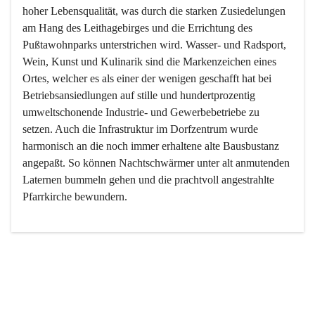
hoher Lebensqualität, was durch die starken Zusiedelungen 
am Hang des Leithagebirges und die Errichtung des 
Pußtawohnparks unterstrichen wird. Wasser- und Radsport, 
Wein, Kunst und Kulinarik sind die Markenzeichen eines 
Ortes, welcher es als einer der wenigen geschafft hat bei 
Betriebsansiedlungen auf stille und hundertprozentig 
umweltschonende Industrie- und Gewerbebetriebe zu 
setzen. Auch die Infrastruktur im Dorfzentrum wurde 
harmonisch an die noch immer erhaltene alte Bausbustanz 
angepaßt. So können Nachtschwärmer unter alt anmutenden 
Laternen bummeln gehen und die prachtvoll angestrahlte 
Pfarrkirche bewundern.

Der Weinbau dominert heute nicht mehr, ist aber integrativer 
Bestandteil der Kultur des Ortes, da man hier schon lange 
von Massenweinbau auf Qualitätsweinbau umgestellt hat. 
So ist es auch nicht verwunderlich, dass eines der historisch 
wertvollsten Gebäude die Ortsvinothek beherbergt und dass 
der Kellering ein beliebtes Ziel darstellt.
