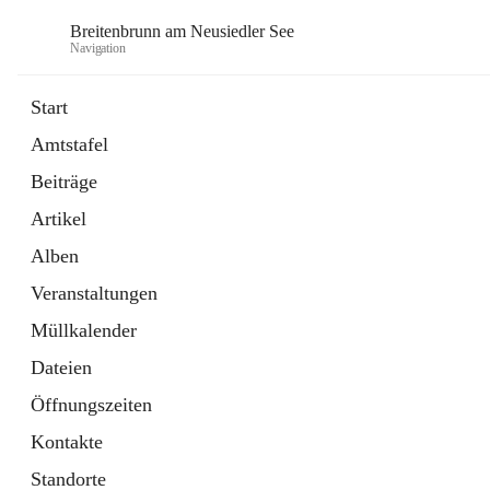
Breitenbrunn am Neusiedler See
Navigation
Start
Amtstafel
Formulare
Beiträge
18 Schnellzugriffe
Artikel
Gemeindeservice
7 Schnellzugriffe
Alben
Veranstaltungen
Müllkalender
Dateien
Öffnungszeiten
Kontakte
Standorte