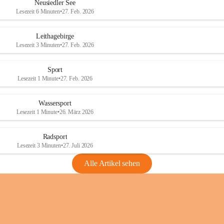
e
e
Neusiedler See
r
r
Lesezeit 6 Minuten
•
27. Feb. 2026
S
S
e
e
Leithagebirge
e
e
Lesezeit 3 Minuten
•
27. Feb. 2026
Sport
Lesezeit 1 Minute
•
27. Feb. 2026
Wassersport
Lesezeit 1 Minute
•
26. März 2026
Radsport
Lesezeit 3 Minuten
•
27. Juli 2026
Alle Artikel sehen