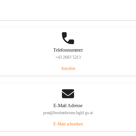
Eisenstädterstraße 18, 7091 Breitenbrunn am Neusiedler See, AUT
Auf Karte ansehen
Telefonnummer
+43 2683 5213
Anrufen
E-Mail Adresse
post@breitenbrunn.bgld.gv.at
E-Mail schreiben