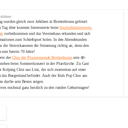
Jubiläum
 wurden gleich zwei Jubiläen in Breitenbrunn gefeiert: 
 Tag über konnten Interessierte beim 
Sportschützenverein 
nn
 vorbeikommen und das Vereinshaus erkunden und sich 
mationen zum Schießsport holen. In den Abendstunden 
nn die Steirerkanonen die Stimmung richtig an, denn den 
 nun bereits 70 Jahre!
rte der 
Chor der Pfarrgemeinde Breitenbrunn
 sein 40-
estehen beim Sommerkonzert in der Pfarrkirche. Zu Gast 
er Kolping Chor aus Linz, der sich momentan auf einer 
h das Burgenland befindet. Auch der Kids Pop Chor aus 
n durfte sein Bestes zeigen.
ieren nochmal ganz herzlich zu den runden Geburtstagen!