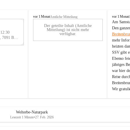
B
B
vor 1 Monat
vor 1 Monat
Amtliche Mitteilung
r
r
Am Samstag
Der geteilte Inhalt (Amtliche
e
e
29
Den ganzen
Mitteilung) ist nicht mehr
i
i
 12:30
AU
verfügbar.
Breitenbru
t
t
Eisenstädter Straße 18, 7091 Breitenbrunn am Neusiedler See, AUT
G
mehr Infor
e
e
heizten da
n
n
SSV gibt es
b
b
r
r
Ebenso feie
u
u
jähriges B
n
n
war hier d
n
n
Reise durc
a
a
Breitenbrun
m
m
Wir gratul
N
N
e
e
u
u
s
s
i
i
Welterbe-Naturpark
e
e
Lesezeit 1 Minute
•
27. Feb. 2026
d
d
l
l