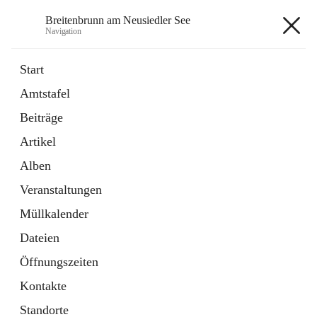
Breitenbrunn am Neusiedler See
Navigation
Breitenbrunn am Neusiedler See
Start
Amtstafel
Formulare
Beiträge
18 Schnellzugriffe
Artikel
Gemeindeservice
7 Schnellzugriffe
Alben
Veranstaltungen
+7
Müllkalender
Dateien
Öffnungszeiten
Kontakte
Hauptadresse
Standorte