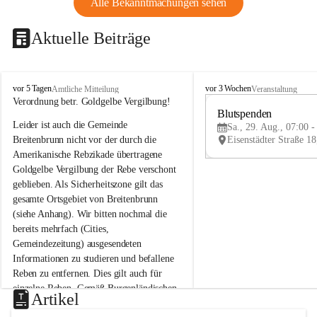
Alle Bekanntmachungen sehen
Aktuelle Beiträge
B
B
vor 5 Tagen
vor 3 Wochen
Amtliche Mitteilung
Veranstaltung
r
r
Verordnung betr. Goldgelbe Vergilbung!
e
e
Blutspenden
Leider ist auch die Gemeinde 
i
i
Sa., 29. Aug., 07:00 -
t
t
Breitenbrunn nicht vor der durch die 
e
e
Amerikanische Rebzikade übertragene 
n
n
Goldgelbe Vergilbung der Rebe verschont 
b
b
geblieben. Als Sicherheitszone gilt das 
r
r
gesamte Ortsgebiet von Breitenbrunn 
u
u
(siehe Anhang). Wir bitten nochmal die 
n
n
n
n
bereits mehrfach (Cities, 
a
a
Gemeindezeitung) ausgesendeten 
m
m
Informationen zu studieren und befallene 
N
N
Reben zu entfernen. Dies gilt auch für 
e
e
einzelne Reben. Gemäß Burgenländischen 
u
u
Artikel
Weinbaugesetz sind nicht gepflegte oder 
s
s