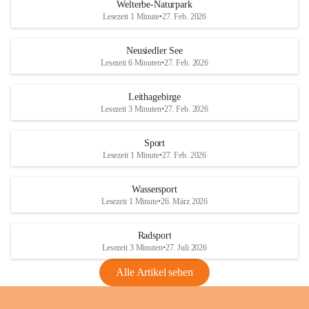
i
i
unzulässige Weingärten zu roden! Bitte 
Welterbe-Naturpark
e
e
helfen wir zusammen um unsere Winzer 
Lesezeit 1 Minute
•
27. Feb. 2026
d
d
vor den prognostizierten Ernteausfällen 
l
l
und den daraus folgenden wirtschaftlichen 
e
e
Neusiedler See
Schäden zu bewahren.
r
r
Lesezeit 6 Minuten
•
27. Feb. 2026
S
S
Verordnungen
e
e
Leithagebirge
04.08.2026
e
e
Lesezeit 3 Minuten
•
27. Feb. 2026
Maßnahmen zur Bekämpfung
der Goldgelben Vergilbung der
Sport
Rebe und der Amerikanischen
Lesezeit 1 Minute
•
27. Feb. 2026
Rebzikade
Anhang VBl. EU Nr. 18
Wassersport
_2026
Lesezeit 1 Minute
•
26. März 2026
1 Seite
•
1,4 MB
Radsport
VBl. EU Nr. 18_2026
Lesezeit 3 Minuten
•
27. Juli 2026
2 Seiten
•
2,1 MB
Alle Artikel sehen