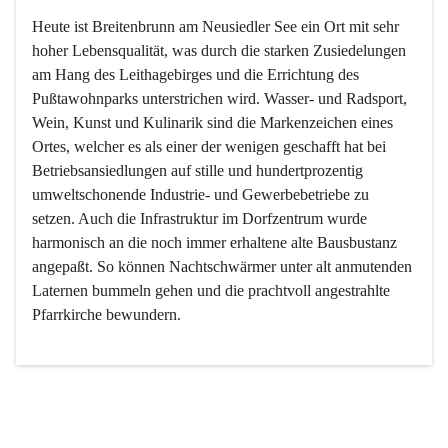
Heute ist Breitenbrunn am Neusiedler See ein Ort mit sehr 
hoher Lebensqualität, was durch die starken Zusiedelungen 
am Hang des Leithagebirges und die Errichtung des 
Pußtawohnparks unterstrichen wird. Wasser- und Radsport, 
Wein, Kunst und Kulinarik sind die Markenzeichen eines 
Ortes, welcher es als einer der wenigen geschafft hat bei 
Betriebsansiedlungen auf stille und hundertprozentig 
umweltschonende Industrie- und Gewerbebetriebe zu 
setzen. Auch die Infrastruktur im Dorfzentrum wurde 
harmonisch an die noch immer erhaltene alte Bausbustanz 
angepaßt. So können Nachtschwärmer unter alt anmutenden 
Laternen bummeln gehen und die prachtvoll angestrahlte 
Pfarrkirche bewundern.

Der Weinbau dominert heute nicht mehr, ist aber integrativer 
Bestandteil der Kultur des Ortes, da man hier schon lange 
von Massenweinbau auf Qualitätsweinbau umgestellt hat. 
So ist es auch nicht verwunderlich, dass eines der historisch 