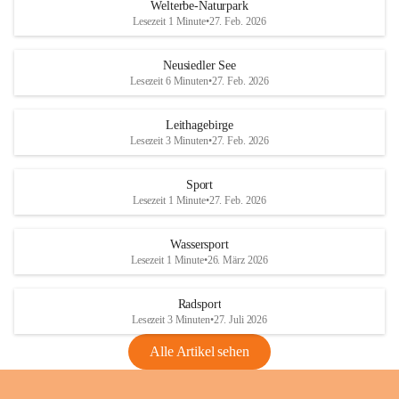
i
i
unzulässige Weingärten zu roden! Bitte 
Welterbe-Naturpark
e
e
helfen wir zusammen um unsere Winzer 
Lesezeit 1 Minute
•
27. Feb. 2026
d
d
vor den prognostizierten Ernteausfällen 
l
l
und den daraus folgenden wirtschaftlichen 
e
e
Neusiedler See
Schäden zu bewahren.
r
r
Lesezeit 6 Minuten
•
27. Feb. 2026
S
S
Verordnungen
e
e
Leithagebirge
04.08.2026
e
e
Lesezeit 3 Minuten
•
27. Feb. 2026
Maßnahmen zur Bekämpfung
der Goldgelben Vergilbung der
Sport
Rebe und der Amerikanischen
Lesezeit 1 Minute
•
27. Feb. 2026
Rebzikade
Anhang VBl. EU Nr. 18
Wassersport
_2026
Lesezeit 1 Minute
•
26. März 2026
1 Seite
•
1,4 MB
Radsport
VBl. EU Nr. 18_2026
Lesezeit 3 Minuten
•
27. Juli 2026
2 Seiten
•
2,1 MB
Alle Artikel sehen