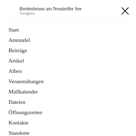
Breitenbrunn am Neusiedler See
Navigation
Breitenbrunn am Neusiedler See
Start
Amtstafel
Formulare
Beiträge
18 Schnellzugriffe
Artikel
Gemeindeservice
7 Schnellzugriffe
Alben
Veranstaltungen
+7
Müllkalender
Dateien
Öffnungszeiten
Kontakte
Hauptadresse
Standorte