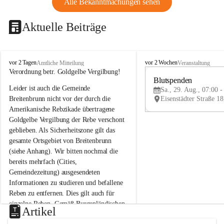
Alle Bekanntmachungen sehen
Aktuelle Beiträge
B
B
vor 2 Tagen
vor 2 Wochen
Amtliche Mitteilung
Veranstaltung
r
r
Verordnung betr. Goldgelbe Vergilbung!
e
e
Blutspenden
Leider ist auch die Gemeinde 
i
i
Sa., 29. Aug., 07:00 -
t
t
Breitenbrunn nicht vor der durch die 
e
e
Amerikanische Rebzikade übertragene 
n
n
Goldgelbe Vergilbung der Rebe verschont 
b
b
geblieben. Als Sicherheitszone gilt das 
r
r
gesamte Ortsgebiet von Breitenbrunn 
u
u
(siehe Anhang). Wir bitten nochmal die 
n
n
n
n
bereits mehrfach (Cities, 
a
a
Gemeindezeitung) ausgesendeten 
m
m
Informationen zu studieren und befallene 
N
N
Reben zu entfernen. Dies gilt auch für 
e
e
einzelne Reben. Gemäß Burgenländischen 
u
u
Artikel
Weinbaugesetz sind nicht gepflegte oder 
s
s