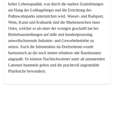
hoher Lebensqualität, was durch die starken Zusiedelungen 
am Hang des Leithagebirges und die Errichtung des 
Pußtawohnparks unterstrichen wird. Wasser- und Radsport, 
Wein, Kunst und Kulinarik sind die Markenzeichen eines 
Ortes, welcher es als einer der wenigen geschafft hat bei 
Betriebsansiedlungen auf stille und hundertprozentig 
umweltschonende Industrie- und Gewerbebetriebe zu 
setzen. Auch die Infrastruktur im Dorfzentrum wurde 
harmonisch an die noch immer erhaltene alte Bausbustanz 
angepaßt. So können Nachtschwärmer unter alt anmutenden 
Laternen bummeln gehen und die prachtvoll angestrahlte 
Pfarrkirche bewundern.

Der Weinbau dominert heute nicht mehr, ist aber integrativer 
Bestandteil der Kultur des Ortes, da man hier schon lange 
von Massenweinbau auf Qualitätsweinbau umgestellt hat. 
So ist es auch nicht verwunderlich, dass eines der historisch 
wertvollsten Gebäude die Ortsvinothek beherbergt und dass 
der Kellering ein beliebtes Ziel darstellt.
