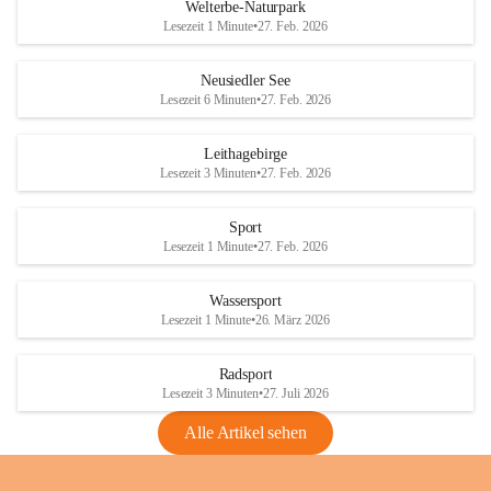
i
i
unzulässige Weingärten zu roden! Bitte 
Welterbe-Naturpark
e
e
helfen wir zusammen um unsere Winzer 
Lesezeit 1 Minute
•
27. Feb. 2026
d
d
vor den prognostizierten Ernteausfällen 
l
l
und den daraus folgenden wirtschaftlichen 
e
e
Neusiedler See
Schäden zu bewahren.
r
r
Lesezeit 6 Minuten
•
27. Feb. 2026
S
S
Verordnungen
e
e
Leithagebirge
04.08.2026
e
e
Lesezeit 3 Minuten
•
27. Feb. 2026
Maßnahmen zur Bekämpfung
der Goldgelben Vergilbung der
Sport
Rebe und der Amerikanischen
Lesezeit 1 Minute
•
27. Feb. 2026
Rebzikade
Anhang VBl. EU Nr. 18
Wassersport
_2026
Lesezeit 1 Minute
•
26. März 2026
1 Seite
•
1,4 MB
Radsport
VBl. EU Nr. 18_2026
Lesezeit 3 Minuten
•
27. Juli 2026
2 Seiten
•
2,1 MB
Alle Artikel sehen