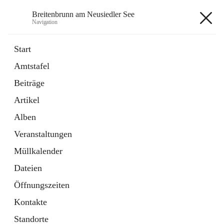
Breitenbrunn am Neusiedler See
Navigation
Breitenbrunn am Neusiedler See
Start
Amtstafel
Formulare
Beiträge
18 Schnellzugriffe
Artikel
Gemeindeservice
7 Schnellzugriffe
Alben
Veranstaltungen
+7
Müllkalender
Dateien
Öffnungszeiten
Kontakte
Hauptadresse
Standorte