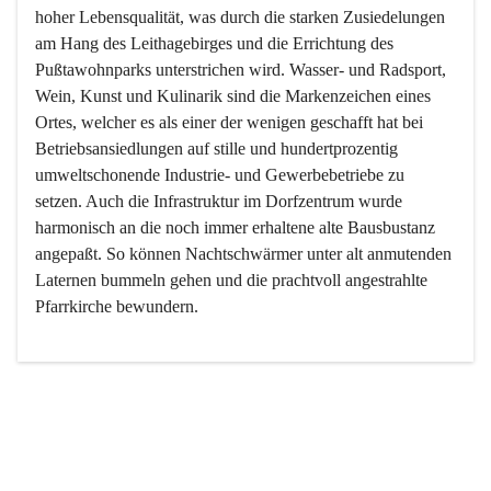
hoher Lebensqualität, was durch die starken Zusiedelungen 
am Hang des Leithagebirges und die Errichtung des 
Pußtawohnparks unterstrichen wird. Wasser- und Radsport, 
Wein, Kunst und Kulinarik sind die Markenzeichen eines 
Ortes, welcher es als einer der wenigen geschafft hat bei 
Betriebsansiedlungen auf stille und hundertprozentig 
umweltschonende Industrie- und Gewerbebetriebe zu 
setzen. Auch die Infrastruktur im Dorfzentrum wurde 
harmonisch an die noch immer erhaltene alte Bausbustanz 
angepaßt. So können Nachtschwärmer unter alt anmutenden 
Laternen bummeln gehen und die prachtvoll angestrahlte 
Pfarrkirche bewundern.

Der Weinbau dominert heute nicht mehr, ist aber integrativer 
Bestandteil der Kultur des Ortes, da man hier schon lange 
von Massenweinbau auf Qualitätsweinbau umgestellt hat. 
So ist es auch nicht verwunderlich, dass eines der historisch 
wertvollsten Gebäude die Ortsvinothek beherbergt und dass 
der Kellering ein beliebtes Ziel darstellt.
