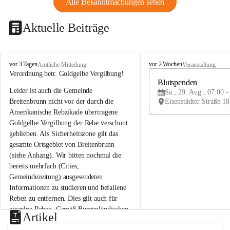
Alle Bekanntmachungen sehen
Aktuelle Beiträge
B
B
vor 3 Tagen
vor 2 Wochen
Amtliche Mitteilung
Veranstaltung
r
r
Verordnung betr. Goldgelbe Vergilbung!
e
e
Blutspenden
Leider ist auch die Gemeinde 
i
i
Sa., 29. Aug., 07:00 -
t
t
Breitenbrunn nicht vor der durch die 
e
e
Amerikanische Rebzikade übertragene 
n
n
Goldgelbe Vergilbung der Rebe verschont 
b
b
geblieben. Als Sicherheitszone gilt das 
r
r
gesamte Ortsgebiet von Breitenbrunn 
u
u
(siehe Anhang). Wir bitten nochmal die 
n
n
n
n
bereits mehrfach (Cities, 
a
a
Gemeindezeitung) ausgesendeten 
m
m
Informationen zu studieren und befallene 
N
N
Reben zu entfernen. Dies gilt auch für 
e
e
einzelne Reben. Gemäß Burgenländischen 
u
u
Artikel
Weinbaugesetz sind nicht gepflegte oder 
s
s