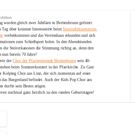
Jubiläum
 wurden gleich zwei Jubiläen in Breitenbrunn gefeiert: 
 Tag über konnten Interessierte beim 
Sportschützenverein 
nn
 vorbeikommen und das Vereinshaus erkunden und sich 
mationen zum Schießsport holen. In den Abendstunden 
nn die Steirerkanonen die Stimmung richtig an, denn den 
 nun bereits 70 Jahre!
rte der 
Chor der Pfarrgemeinde Breitenbrunn
 sein 40-
estehen beim Sommerkonzert in der Pfarrkirche. Zu Gast 
er Kolping Chor aus Linz, der sich momentan auf einer 
h das Burgenland befindet. Auch der Kids Pop Chor aus 
n durfte sein Bestes zeigen.
ieren nochmal ganz herzlich zu den runden Geburtstagen!