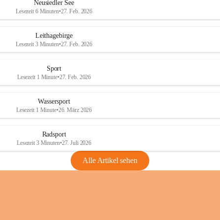
e
e
Neusiedler See
r
r
Lesezeit 6 Minuten
•
27. Feb. 2026
S
S
e
e
Leithagebirge
e
e
Lesezeit 3 Minuten
•
27. Feb. 2026
Sport
Lesezeit 1 Minute
•
27. Feb. 2026
Wassersport
Lesezeit 1 Minute
•
26. März 2026
Radsport
Lesezeit 3 Minuten
•
27. Juli 2026
Alle Artikel sehen