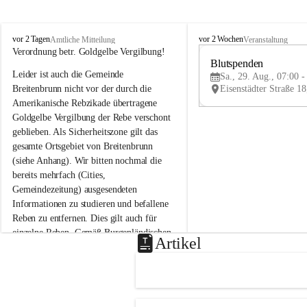
B
B
vor 2 Tagen
vor 2 Wochen
Amtliche Mitteilung
Veranstaltung
r
r
Verordnung betr. Goldgelbe Vergilbung!
e
e
Blutspenden
Leider ist auch die Gemeinde 
i
i
Sa., 29. Aug., 07:00 -
t
t
Breitenbrunn nicht vor der durch die 
e
e
Amerikanische Rebzikade übertragene 
n
n
Goldgelbe Vergilbung der Rebe verschont 
b
b
geblieben. Als Sicherheitszone gilt das 
r
r
gesamte Ortsgebiet von Breitenbrunn 
u
u
(siehe Anhang). Wir bitten nochmal die 
n
n
n
n
bereits mehrfach (Cities, 
a
a
Gemeindezeitung) ausgesendeten 
m
m
Informationen zu studieren und befallene 
N
N
Reben zu entfernen. Dies gilt auch für 
e
e
einzelne Reben. Gemäß Burgenländischen 
u
u
Artikel
Weinbaugesetz sind nicht gepflegte oder 
s
s
i
i
unzulässige Weingärten zu roden! Bitte 
e
e
helfen wir zusammen um unsere Winzer 
d
d
vor den prognostizierten Ernteausfällen 
l
l
und den daraus folgenden wirtschaftlichen 