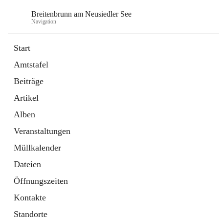
Breitenbrunn am Neusiedler See
Navigation
Start
Amtstafel
Formulare
Beiträge
18 Schnellzugriffe
Artikel
Gemeindeservice
7 Schnellzugriffe
Alben
Veranstaltungen
Müllkalender
Dateien
Öffnungszeiten
Kontakte
Standorte