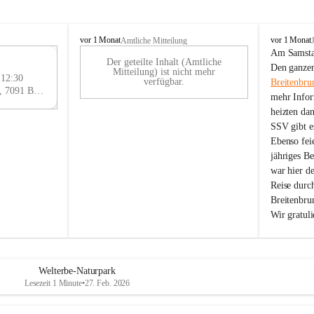
B
B
vor 1 Monat
vor 1 Monat
Amtliche Mitteilung
r
r
Am Samstag
Der geteilte Inhalt (Amtliche
e
e
29
Den ganzen
Mitteilung) ist nicht mehr
i
i
 12:30
AU
verfügbar.
Breitenbru
t
t
Eisenstädter Straße 18, 7091 Breitenbrunn am Neusiedler See, AUT
G
mehr Infor
e
e
heizten da
n
n
SSV gibt es
b
b
r
r
Ebenso feie
u
u
jähriges B
n
n
war hier d
n
n
Reise durc
a
a
Breitenbrun
m
m
Wir gratul
N
N
e
e
u
u
s
s
i
i
Welterbe-Naturpark
e
e
Lesezeit 1 Minute
•
27. Feb. 2026
d
d
l
l