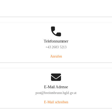
Eisenstädterstraße 18, 7091 Breitenbrunn am Neusiedler See, AUT
Auf Karte ansehen
Telefonnummer
+43 2683 5213
Anrufen
E-Mail Adresse
post@breitenbrunn.bgld.gv.at
E-Mail schreiben