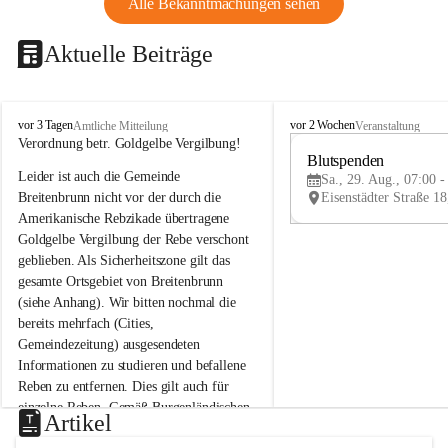
Alle Bekanntmachungen sehen
Aktuelle Beiträge
B
B
vor 3 Tagen
vor 2 Wochen
Amtliche Mitteilung
Veranstaltung
r
r
Verordnung betr. Goldgelbe Vergilbung!
e
e
Blutspenden
Leider ist auch die Gemeinde 
i
i
Sa., 29. Aug., 07:00 -
t
t
Breitenbrunn nicht vor der durch die 
e
e
Amerikanische Rebzikade übertragene 
n
n
Goldgelbe Vergilbung der Rebe verschont 
b
b
geblieben. Als Sicherheitszone gilt das 
r
r
gesamte Ortsgebiet von Breitenbrunn 
u
u
(siehe Anhang). Wir bitten nochmal die 
n
n
n
n
bereits mehrfach (Cities, 
a
a
Gemeindezeitung) ausgesendeten 
m
m
Informationen zu studieren und befallene 
N
N
Reben zu entfernen. Dies gilt auch für 
e
e
einzelne Reben. Gemäß Burgenländischen 
u
u
Artikel
Weinbaugesetz sind nicht gepflegte oder 
s
s