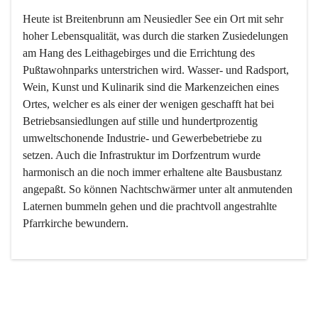
Heute ist Breitenbrunn am Neusiedler See ein Ort mit sehr 
hoher Lebensqualität, was durch die starken Zusiedelungen 
am Hang des Leithagebirges und die Errichtung des 
Pußtawohnparks unterstrichen wird. Wasser- und Radsport, 
Wein, Kunst und Kulinarik sind die Markenzeichen eines 
Ortes, welcher es als einer der wenigen geschafft hat bei 
Betriebsansiedlungen auf stille und hundertprozentig 
umweltschonende Industrie- und Gewerbebetriebe zu 
setzen. Auch die Infrastruktur im Dorfzentrum wurde 
harmonisch an die noch immer erhaltene alte Bausbustanz 
angepaßt. So können Nachtschwärmer unter alt anmutenden 
Laternen bummeln gehen und die prachtvoll angestrahlte 
Pfarrkirche bewundern.

Der Weinbau dominert heute nicht mehr, ist aber integrativer 
Bestandteil der Kultur des Ortes, da man hier schon lange 
von Massenweinbau auf Qualitätsweinbau umgestellt hat. 
So ist es auch nicht verwunderlich, dass eines der historisch 