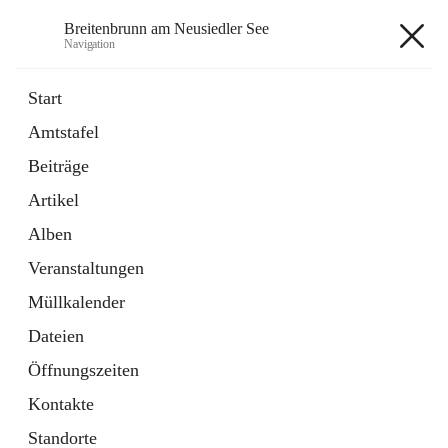
Breitenbrunn am Neusiedler See
Navigation
Breitenbrunn am Neusiedler See
Start
Amtstafel
Formulare
Beiträge
18 Schnellzugriffe
Artikel
Gemeindeservice
7 Schnellzugriffe
Alben
Veranstaltungen
+7
Müllkalender
Dateien
Öffnungszeiten
Kontakte
Hauptadresse
Standorte