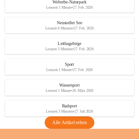
i
i
unzulässige Weingärten zu roden! Bitte 
Welterbe-Naturpark
e
e
helfen wir zusammen um unsere Winzer 
Lesezeit 1 Minute
•
27. Feb. 2026
d
d
vor den prognostizierten Ernteausfällen 
l
l
und den daraus folgenden wirtschaftlichen 
e
e
Neusiedler See
Schäden zu bewahren.
r
r
Lesezeit 6 Minuten
•
27. Feb. 2026
S
S
Verordnungen
e
e
Leithagebirge
04.08.2026
e
e
Lesezeit 3 Minuten
•
27. Feb. 2026
Maßnahmen zur Bekämpfung
der Goldgelben Vergilbung der
Sport
Rebe und der Amerikanischen
Lesezeit 1 Minute
•
27. Feb. 2026
Rebzikade
Anhang VBl. EU Nr. 18
Wassersport
_2026
Lesezeit 1 Minute
•
26. März 2026
1 Seite
•
1,4 MB
Radsport
VBl. EU Nr. 18_2026
Lesezeit 3 Minuten
•
27. Juli 2026
2 Seiten
•
2,1 MB
Alle Artikel sehen