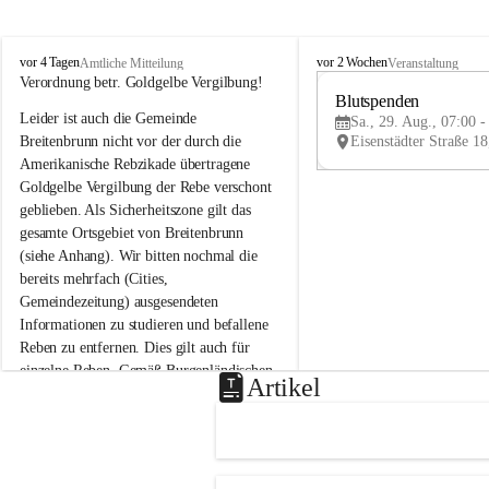
B
B
vor 4 Tagen
vor 2 Wochen
Amtliche Mitteilung
Veranstaltung
r
r
Verordnung betr. Goldgelbe Vergilbung!
e
e
Blutspenden
Leider ist auch die Gemeinde 
i
i
Sa., 29. Aug., 07:00 -
t
t
Breitenbrunn nicht vor der durch die 
e
e
Amerikanische Rebzikade übertragene 
n
n
Goldgelbe Vergilbung der Rebe verschont 
b
b
geblieben. Als Sicherheitszone gilt das 
r
r
gesamte Ortsgebiet von Breitenbrunn 
u
u
(siehe Anhang). Wir bitten nochmal die 
n
n
n
n
bereits mehrfach (Cities, 
a
a
Gemeindezeitung) ausgesendeten 
m
m
Informationen zu studieren und befallene 
N
N
Reben zu entfernen. Dies gilt auch für 
e
e
einzelne Reben. Gemäß Burgenländischen 
u
u
Artikel
Weinbaugesetz sind nicht gepflegte oder 
s
s
i
i
unzulässige Weingärten zu roden! Bitte 
e
e
helfen wir zusammen um unsere Winzer 
d
d
vor den prognostizierten Ernteausfällen 
l
l
und den daraus folgenden wirtschaftlichen 