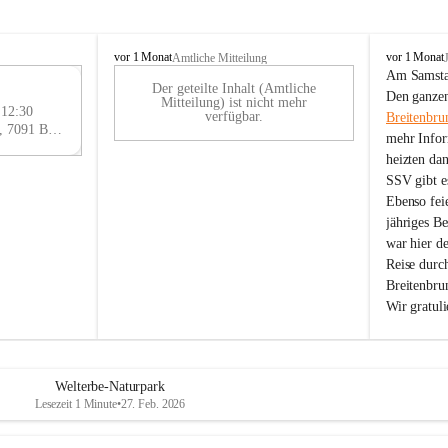
B
B
vor 1 Monat
vor 1 Monat
Amtliche Mitteilung
r
r
Am Samstag
Der geteilte Inhalt (Amtliche
e
e
29
Den ganzen
Mitteilung) ist nicht mehr
i
i
 12:30
AU
verfügbar.
Breitenbru
t
t
Eisenstädter Straße 18, 7091 Breitenbrunn am Neusiedler See, AUT
G
mehr Infor
e
e
heizten da
n
n
SSV gibt es
b
b
r
r
Ebenso feie
u
u
jähriges B
n
n
war hier d
n
n
Reise durc
a
a
Breitenbrun
m
m
Wir gratul
N
N
e
e
u
u
s
s
i
i
Welterbe-Naturpark
e
e
Lesezeit 1 Minute
•
27. Feb. 2026
d
d
l
l