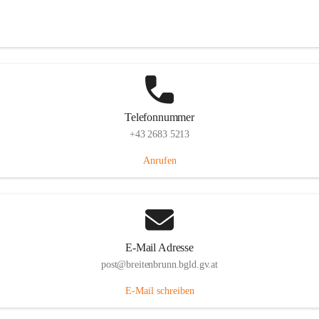
Eisenstädterstraße 18, 7091 Breitenbrunn am Neusiedler See, AUT
Auf Karte ansehen
Telefonnummer
+43 2683 5213
Anrufen
E-Mail Adresse
post@breitenbrunn.bgld.gv.at
E-Mail schreiben