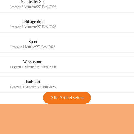
e
e
Neusiedler See
r
r
Lesezeit 6 Minuten
•
27. Feb. 2026
S
S
e
e
Leithagebirge
e
e
Lesezeit 3 Minuten
•
27. Feb. 2026
Sport
Lesezeit 1 Minute
•
27. Feb. 2026
Wassersport
Lesezeit 1 Minute
•
26. März 2026
Radsport
Lesezeit 3 Minuten
•
27. Juli 2026
Alle Artikel sehen