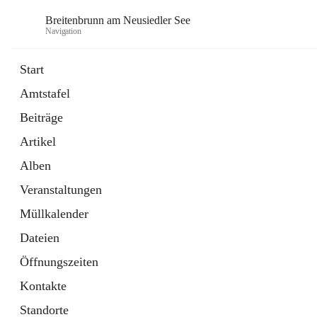
Breitenbrunn am Neusiedler See
Navigation
Start
Amtstafel
Formulare
Beiträge
18 Schnellzugriffe
Artikel
Gemeindeservice
7 Schnellzugriffe
Alben
Veranstaltungen
Müllkalender
Dateien
Öffnungszeiten
Kontakte
Standorte