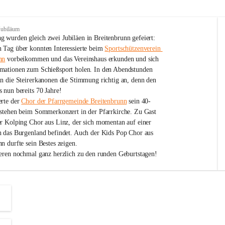
Jubiläum
 wurden gleich zwei Jubiläen in Breitenbrunn gefeiert: 
 Tag über konnten Interessierte beim 
Sportschützenverein 
nn
 vorbeikommen und das Vereinshaus erkunden und sich 
mationen zum Schießsport holen. In den Abendstunden 
nn die Steirerkanonen die Stimmung richtig an, denn den 
 nun bereits 70 Jahre!
rte der 
Chor der Pfarrgemeinde Breitenbrunn
 sein 40-
estehen beim Sommerkonzert in der Pfarrkirche. Zu Gast 
er Kolping Chor aus Linz, der sich momentan auf einer 
h das Burgenland befindet. Auch der Kids Pop Chor aus 
n durfte sein Bestes zeigen.
ieren nochmal ganz herzlich zu den runden Geburtstagen!