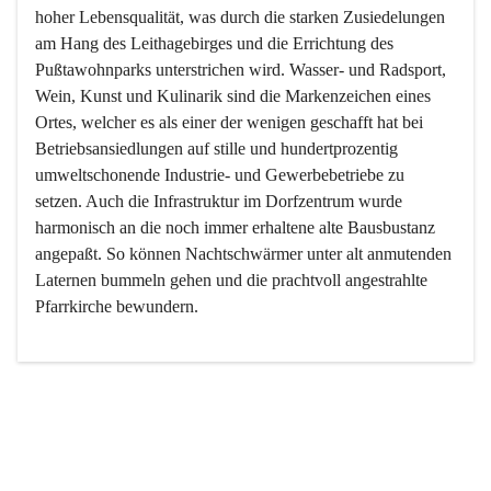
hoher Lebensqualität, was durch die starken Zusiedelungen 
am Hang des Leithagebirges und die Errichtung des 
Pußtawohnparks unterstrichen wird. Wasser- und Radsport, 
Wein, Kunst und Kulinarik sind die Markenzeichen eines 
Ortes, welcher es als einer der wenigen geschafft hat bei 
Betriebsansiedlungen auf stille und hundertprozentig 
umweltschonende Industrie- und Gewerbebetriebe zu 
setzen. Auch die Infrastruktur im Dorfzentrum wurde 
harmonisch an die noch immer erhaltene alte Bausbustanz 
angepaßt. So können Nachtschwärmer unter alt anmutenden 
Laternen bummeln gehen und die prachtvoll angestrahlte 
Pfarrkirche bewundern.

Der Weinbau dominert heute nicht mehr, ist aber integrativer 
Bestandteil der Kultur des Ortes, da man hier schon lange 
von Massenweinbau auf Qualitätsweinbau umgestellt hat. 
So ist es auch nicht verwunderlich, dass eines der historisch 
wertvollsten Gebäude die Ortsvinothek beherbergt und dass 
der Kellering ein beliebtes Ziel darstellt.
