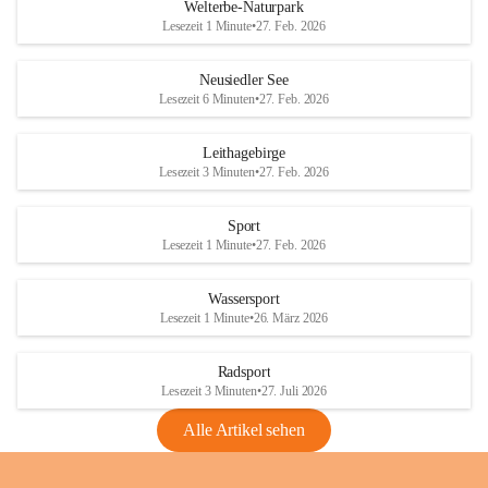
i
i
unzulässige Weingärten zu roden! Bitte 
Welterbe-Naturpark
e
e
helfen wir zusammen um unsere Winzer 
Lesezeit 1 Minute
•
27. Feb. 2026
d
d
vor den prognostizierten Ernteausfällen 
l
l
und den daraus folgenden wirtschaftlichen 
e
e
Neusiedler See
Schäden zu bewahren.
r
r
Lesezeit 6 Minuten
•
27. Feb. 2026
S
S
Verordnungen
e
e
Leithagebirge
04.08.2026
e
e
Lesezeit 3 Minuten
•
27. Feb. 2026
Maßnahmen zur Bekämpfung
der Goldgelben Vergilbung der
Sport
Rebe und der Amerikanischen
Lesezeit 1 Minute
•
27. Feb. 2026
Rebzikade
Anhang VBl. EU Nr. 18
Wassersport
_2026
Lesezeit 1 Minute
•
26. März 2026
1 Seite
•
1,4 MB
Radsport
VBl. EU Nr. 18_2026
Lesezeit 3 Minuten
•
27. Juli 2026
2 Seiten
•
2,1 MB
Alle Artikel sehen