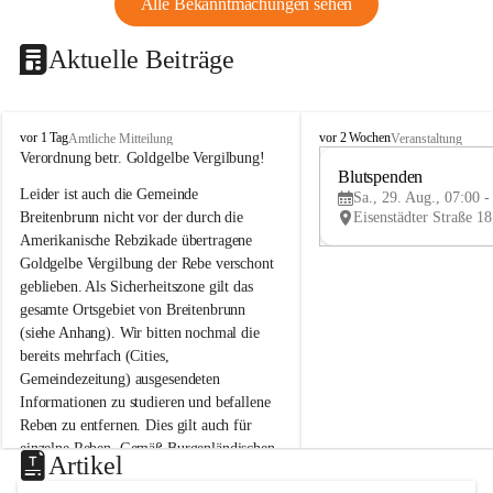
Alle Bekanntmachungen sehen
Aktuelle Beiträge
B
B
vor 1 Tag
vor 2 Wochen
Amtliche Mitteilung
Veranstaltung
r
r
Verordnung betr. Goldgelbe Vergilbung!
e
e
Blutspenden
Leider ist auch die Gemeinde 
i
i
Sa., 29. Aug., 07:00 -
t
t
Breitenbrunn nicht vor der durch die 
e
e
Amerikanische Rebzikade übertragene 
n
n
Goldgelbe Vergilbung der Rebe verschont 
b
b
geblieben. Als Sicherheitszone gilt das 
r
r
gesamte Ortsgebiet von Breitenbrunn 
u
u
(siehe Anhang). Wir bitten nochmal die 
n
n
n
n
bereits mehrfach (Cities, 
a
a
Gemeindezeitung) ausgesendeten 
m
m
Informationen zu studieren und befallene 
N
N
Reben zu entfernen. Dies gilt auch für 
e
e
einzelne Reben. Gemäß Burgenländischen 
u
u
Artikel
Weinbaugesetz sind nicht gepflegte oder 
s
s