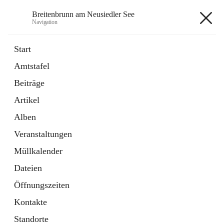
Breitenbrunn am Neusiedler See
Navigation
Breitenbrunn am Neusiedler See
Start
Amtstafel
Formulare
Beiträge
18 Schnellzugriffe
Artikel
Gemeindeservice
7 Schnellzugriffe
Alben
Veranstaltungen
+7
Müllkalender
Dateien
Öffnungszeiten
Kontakte
Hauptadresse
Standorte