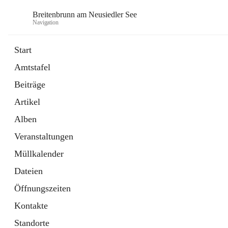
Breitenbrunn am Neusiedler See
Navigation
Start
Amtstafel
Formulare
Beiträge
18 Schnellzugriffe
Artikel
Gemeindeservice
7 Schnellzugriffe
Alben
Veranstaltungen
Müllkalender
Dateien
Öffnungszeiten
Kontakte
Standorte