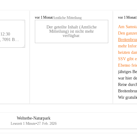
B
B
vor 1 Monat
vor 1 Monat
Amtliche Mitteilung
r
r
Am Samstag
Der geteilte Inhalt (Amtliche
e
e
29
Mitteilung) ist nicht mehr
Den ganzen
i
i
 12:30
AU
verfügbar.
t
t
Eisenstädter Straße 18, 7091 Breitenbrunn am Neusiedler See, AUT
Breitenbru
G
e
e
mehr Infor
n
n
heizten da
b
b
SSV gibt es
r
r
Ebenso feie
u
u
jähriges B
n
n
n
n
war hier d
a
a
Reise durc
m
m
Breitenbrun
N
N
Wir gratul
e
e
u
u
s
s
i
i
Welterbe-Naturpark
e
e
Lesezeit 1 Minute
•
27. Feb. 2026
d
d
l
l