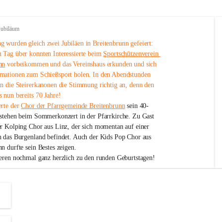
Jubiläum
 wurden gleich zwei Jubiläen in Breitenbrunn gefeiert: 
 Tag über konnten Interessierte beim 
Sportschützenverein 
nn
 vorbeikommen und das Vereinshaus erkunden und sich 
mationen zum Schießsport holen. In den Abendstunden 
nn die Steirerkanonen die Stimmung richtig an, denn den 
 nun bereits 70 Jahre!
rte der 
Chor der Pfarrgemeinde Breitenbrunn
 sein 40-
estehen beim Sommerkonzert in der Pfarrkirche. Zu Gast 
er Kolping Chor aus Linz, der sich momentan auf einer 
h das Burgenland befindet. Auch der Kids Pop Chor aus 
n durfte sein Bestes zeigen.
ieren nochmal ganz herzlich zu den runden Geburtstagen!