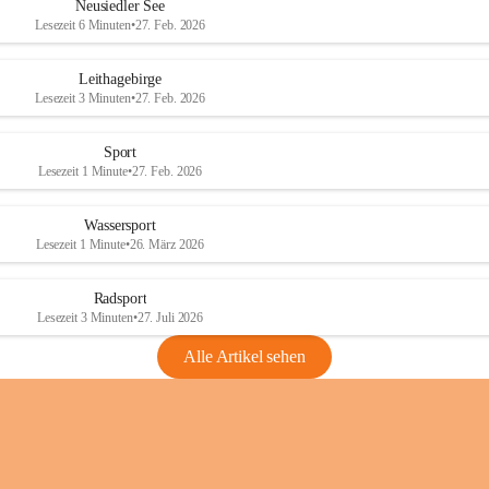
e
e
Neusiedler See
r
r
Lesezeit 6 Minuten
•
27. Feb. 2026
S
S
e
e
Leithagebirge
e
e
Lesezeit 3 Minuten
•
27. Feb. 2026
Sport
Lesezeit 1 Minute
•
27. Feb. 2026
Wassersport
Lesezeit 1 Minute
•
26. März 2026
Radsport
Lesezeit 3 Minuten
•
27. Juli 2026
Alle Artikel sehen