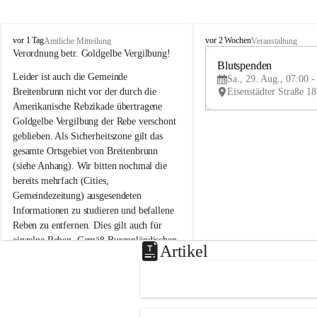
B
B
vor 1 Tag
vor 2 Wochen
Amtliche Mitteilung
Veranstaltung
r
r
Verordnung betr. Goldgelbe Vergilbung!
e
e
Blutspenden
Leider ist auch die Gemeinde 
i
i
Sa., 29. Aug., 07:00 -
t
t
Breitenbrunn nicht vor der durch die 
e
e
Amerikanische Rebzikade übertragene 
n
n
Goldgelbe Vergilbung der Rebe verschont 
b
b
geblieben. Als Sicherheitszone gilt das 
r
r
gesamte Ortsgebiet von Breitenbrunn 
u
u
(siehe Anhang). Wir bitten nochmal die 
n
n
n
n
bereits mehrfach (Cities, 
a
a
Gemeindezeitung) ausgesendeten 
m
m
Informationen zu studieren und befallene 
N
N
Reben zu entfernen. Dies gilt auch für 
e
e
einzelne Reben. Gemäß Burgenländischen 
u
u
Artikel
Weinbaugesetz sind nicht gepflegte oder 
s
s
i
i
unzulässige Weingärten zu roden! Bitte 
e
e
helfen wir zusammen um unsere Winzer 
d
d
vor den prognostizierten Ernteausfällen 
l
l
und den daraus folgenden wirtschaftlichen 