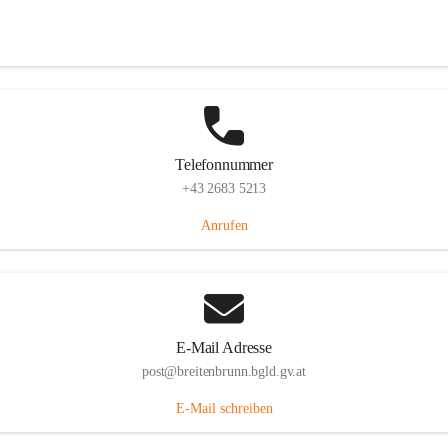
Eisenstädterstraße 18, 7091 Breitenbrunn am Neusiedler See, AUT
Auf Karte ansehen
Telefonnummer
+43 2683 5213
Anrufen
E-Mail Adresse
post@breitenbrunn.bgld.gv.at
E-Mail schreiben