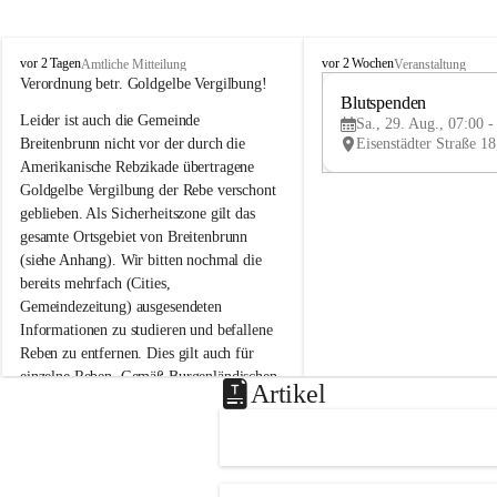
B
B
vor 2 Tagen
vor 2 Wochen
Amtliche Mitteilung
Veranstaltung
r
r
Verordnung betr. Goldgelbe Vergilbung!
e
e
Blutspenden
Leider ist auch die Gemeinde 
i
i
Sa., 29. Aug., 07:00 -
t
t
Breitenbrunn nicht vor der durch die 
e
e
Amerikanische Rebzikade übertragene 
n
n
Goldgelbe Vergilbung der Rebe verschont 
b
b
geblieben. Als Sicherheitszone gilt das 
r
r
gesamte Ortsgebiet von Breitenbrunn 
u
u
(siehe Anhang). Wir bitten nochmal die 
n
n
n
n
bereits mehrfach (Cities, 
a
a
Gemeindezeitung) ausgesendeten 
m
m
Informationen zu studieren und befallene 
N
N
Reben zu entfernen. Dies gilt auch für 
e
e
einzelne Reben. Gemäß Burgenländischen 
u
u
Artikel
Weinbaugesetz sind nicht gepflegte oder 
s
s
i
i
unzulässige Weingärten zu roden! Bitte 
e
e
helfen wir zusammen um unsere Winzer 
d
d
vor den prognostizierten Ernteausfällen 
l
l
und den daraus folgenden wirtschaftlichen 