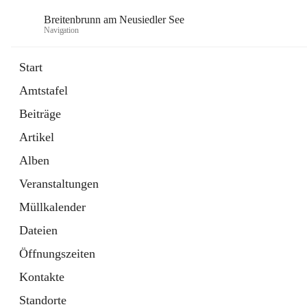
Breitenbrunn am Neusiedler See
Navigation
Start
Amtstafel
Formulare
Beiträge
18 Schnellzugriffe
Artikel
Gemeindeservice
7 Schnellzugriffe
Alben
Veranstaltungen
Müllkalender
Dateien
Öffnungszeiten
Kontakte
Standorte