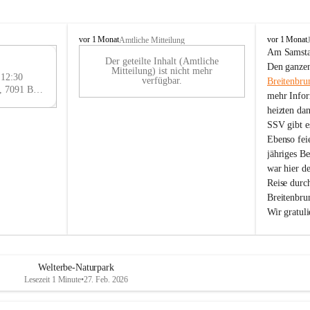
B
B
vor 1 Monat
vor 1 Monat
Amtliche Mitteilung
r
r
Am Samstag
Der geteilte Inhalt (Amtliche
e
e
29
Den ganzen
Mitteilung) ist nicht mehr
i
i
 12:30
AU
verfügbar.
Breitenbru
t
t
Eisenstädter Straße 18, 7091 Breitenbrunn am Neusiedler See, AUT
G
mehr Infor
e
e
heizten da
n
n
SSV gibt es
b
b
r
r
Ebenso feie
u
u
jähriges B
n
n
war hier d
n
n
Reise durc
a
a
Breitenbrun
m
m
Wir gratul
N
N
e
e
u
u
s
s
i
i
Welterbe-Naturpark
e
e
Lesezeit 1 Minute
•
27. Feb. 2026
d
d
l
l