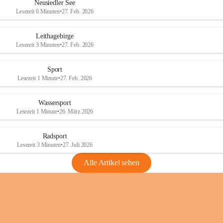
e
e
Neusiedler See
r
r
Lesezeit 6 Minuten
•
27. Feb. 2026
S
S
e
e
Leithagebirge
e
e
Lesezeit 3 Minuten
•
27. Feb. 2026
Sport
Lesezeit 1 Minute
•
27. Feb. 2026
Wassersport
Lesezeit 1 Minute
•
26. März 2026
Radsport
Lesezeit 3 Minuten
•
27. Juli 2026
Alle Artikel sehen