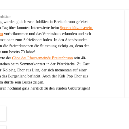
Jubiläum
 wurden gleich zwei Jubiläen in Breitenbrunn gefeiert: 
 Tag über konnten Interessierte beim 
Sportschützenverein 
nn
 vorbeikommen und das Vereinshaus erkunden und sich 
mationen zum Schießsport holen. In den Abendstunden 
nn die Steirerkanonen die Stimmung richtig an, denn den 
 nun bereits 70 Jahre!
rte der 
Chor der Pfarrgemeinde Breitenbrunn
 sein 40-
estehen beim Sommerkonzert in der Pfarrkirche. Zu Gast 
er Kolping Chor aus Linz, der sich momentan auf einer 
h das Burgenland befindet. Auch der Kids Pop Chor aus 
n durfte sein Bestes zeigen.
ieren nochmal ganz herzlich zu den runden Geburtstagen!