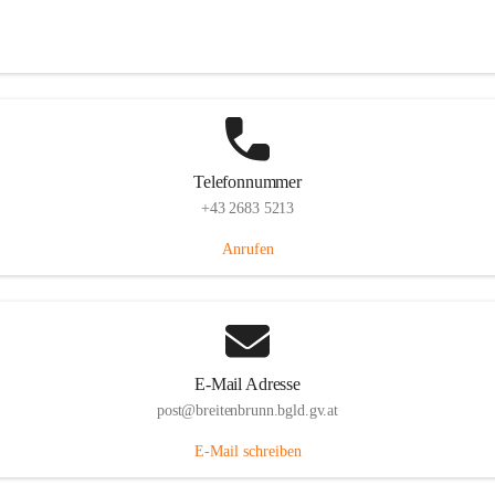
Eisenstädterstraße 18, 7091 Breitenbrunn am Neusiedler See, AUT
Auf Karte ansehen
Telefonnummer
+43 2683 5213
Anrufen
E-Mail Adresse
post@breitenbrunn.bgld.gv.at
E-Mail schreiben