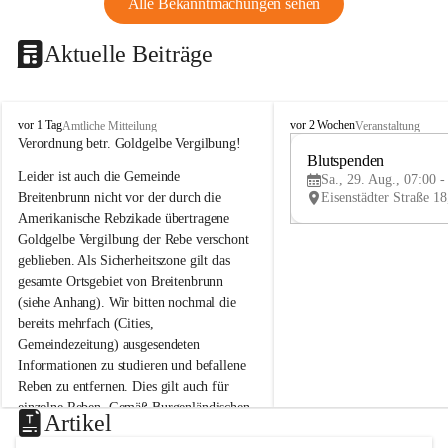
Alle Bekanntmachungen sehen
Aktuelle Beiträge
B
B
vor 1 Tag
vor 2 Wochen
Amtliche Mitteilung
Veranstaltung
r
r
Verordnung betr. Goldgelbe Vergilbung!
e
e
Blutspenden
Leider ist auch die Gemeinde 
i
i
Sa., 29. Aug., 07:00 -
t
t
Breitenbrunn nicht vor der durch die 
e
e
Amerikanische Rebzikade übertragene 
n
n
Goldgelbe Vergilbung der Rebe verschont 
b
b
geblieben. Als Sicherheitszone gilt das 
r
r
gesamte Ortsgebiet von Breitenbrunn 
u
u
(siehe Anhang). Wir bitten nochmal die 
n
n
n
n
bereits mehrfach (Cities, 
a
a
Gemeindezeitung) ausgesendeten 
m
m
Informationen zu studieren und befallene 
N
N
Reben zu entfernen. Dies gilt auch für 
e
e
einzelne Reben. Gemäß Burgenländischen 
u
u
Artikel
Weinbaugesetz sind nicht gepflegte oder 
s
s