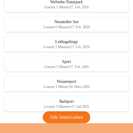
i
i
unzulässige Weingärten zu roden! Bitte 
Welterbe-Naturpark
e
e
helfen wir zusammen um unsere Winzer 
Lesezeit 1 Minute
•
27. Feb. 2026
d
d
vor den prognostizierten Ernteausfällen 
l
l
und den daraus folgenden wirtschaftlichen 
e
e
Neusiedler See
Schäden zu bewahren.
r
r
Lesezeit 6 Minuten
•
27. Feb. 2026
S
S
Verordnungen
e
e
Leithagebirge
04.08.2026
e
e
Lesezeit 3 Minuten
•
27. Feb. 2026
Maßnahmen zur Bekämpfung
der Goldgelben Vergilbung der
Sport
Rebe und der Amerikanischen
Lesezeit 1 Minute
•
27. Feb. 2026
Rebzikade
Anhang VBl. EU Nr. 18
Wassersport
_2026
Lesezeit 1 Minute
•
26. März 2026
1 Seite
•
1,4 MB
Radsport
VBl. EU Nr. 18_2026
Lesezeit 3 Minuten
•
27. Juli 2026
2 Seiten
•
2,1 MB
Alle Artikel sehen