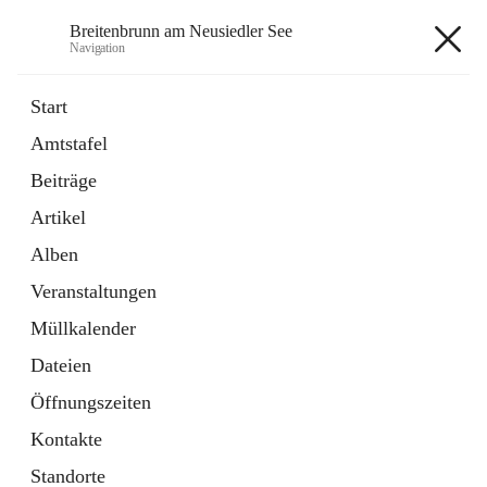
Breitenbrunn am Neusiedler See
Navigation
Breitenbrunn am Neusiedler See
Start
Amtstafel
Formulare
Beiträge
18 Schnellzugriffe
Artikel
Gemeindeservice
7 Schnellzugriffe
Alben
Veranstaltungen
+7
Müllkalender
Dateien
Öffnungszeiten
Kontakte
Hauptadresse
Standorte