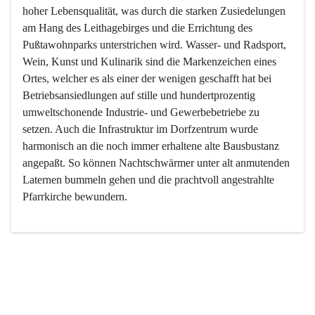
hoher Lebensqualität, was durch die starken Zusiedelungen 
am Hang des Leithagebirges und die Errichtung des 
Pußtawohnparks unterstrichen wird. Wasser- und Radsport, 
Wein, Kunst und Kulinarik sind die Markenzeichen eines 
Ortes, welcher es als einer der wenigen geschafft hat bei 
Betriebsansiedlungen auf stille und hundertprozentig 
umweltschonende Industrie- und Gewerbebetriebe zu 
setzen. Auch die Infrastruktur im Dorfzentrum wurde 
harmonisch an die noch immer erhaltene alte Bausbustanz 
angepaßt. So können Nachtschwärmer unter alt anmutenden 
Laternen bummeln gehen und die prachtvoll angestrahlte 
Pfarrkirche bewundern.

Der Weinbau dominert heute nicht mehr, ist aber integrativer 
Bestandteil der Kultur des Ortes, da man hier schon lange 
von Massenweinbau auf Qualitätsweinbau umgestellt hat. 
So ist es auch nicht verwunderlich, dass eines der historisch 
wertvollsten Gebäude die Ortsvinothek beherbergt und dass 
der Kellering ein beliebtes Ziel darstellt.
