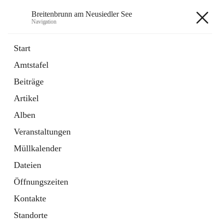
Breitenbrunn am Neusiedler See
Navigation
Breitenbrunn am Neusiedler See
Start
Amtstafel
Formulare
Beiträge
18 Schnellzugriffe
Artikel
Gemeindeservice
7 Schnellzugriffe
Alben
Veranstaltungen
+7
Müllkalender
Dateien
Öffnungszeiten
Kontakte
Hauptadresse
Standorte