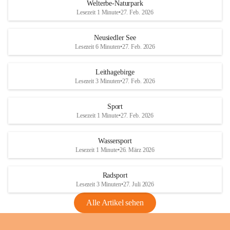
i
i
unzulässige Weingärten zu roden! Bitte 
Welterbe-Naturpark
e
e
helfen wir zusammen um unsere Winzer 
Lesezeit 1 Minute
•
27. Feb. 2026
d
d
vor den prognostizierten Ernteausfällen 
l
l
und den daraus folgenden wirtschaftlichen 
e
e
Neusiedler See
Schäden zu bewahren.
r
r
Lesezeit 6 Minuten
•
27. Feb. 2026
S
S
Verordnungen
e
e
Leithagebirge
04.08.2026
e
e
Lesezeit 3 Minuten
•
27. Feb. 2026
Maßnahmen zur Bekämpfung
der Goldgelben Vergilbung der
Sport
Rebe und der Amerikanischen
Lesezeit 1 Minute
•
27. Feb. 2026
Rebzikade
Anhang VBl. EU Nr. 18
Wassersport
_2026
Lesezeit 1 Minute
•
26. März 2026
1 Seite
•
1,4 MB
Radsport
VBl. EU Nr. 18_2026
Lesezeit 3 Minuten
•
27. Juli 2026
2 Seiten
•
2,1 MB
Alle Artikel sehen