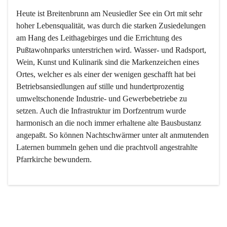
Heute ist Breitenbrunn am Neusiedler See ein Ort mit sehr 
hoher Lebensqualität, was durch die starken Zusiedelungen 
am Hang des Leithagebirges und die Errichtung des 
Pußtawohnparks unterstrichen wird. Wasser- und Radsport, 
Wein, Kunst und Kulinarik sind die Markenzeichen eines 
Ortes, welcher es als einer der wenigen geschafft hat bei 
Betriebsansiedlungen auf stille und hundertprozentig 
umweltschonende Industrie- und Gewerbebetriebe zu 
setzen. Auch die Infrastruktur im Dorfzentrum wurde 
harmonisch an die noch immer erhaltene alte Bausbustanz 
angepaßt. So können Nachtschwärmer unter alt anmutenden 
Laternen bummeln gehen und die prachtvoll angestrahlte 
Pfarrkirche bewundern.

Der Weinbau dominert heute nicht mehr, ist aber integrativer 
Bestandteil der Kultur des Ortes, da man hier schon lange 
von Massenweinbau auf Qualitätsweinbau umgestellt hat. 
So ist es auch nicht verwunderlich, dass eines der historisch 