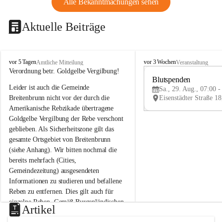
Alle Bekanntmachungen sehen
Aktuelle Beiträge
B
B
vor 5 Tagen
vor 3 Wochen
Amtliche Mitteilung
Veranstaltung
r
r
Verordnung betr. Goldgelbe Vergilbung!
e
e
Blutspenden
Leider ist auch die Gemeinde 
i
i
Sa., 29. Aug., 07:00 -
t
t
Breitenbrunn nicht vor der durch die 
e
e
Amerikanische Rebzikade übertragene 
n
n
Goldgelbe Vergilbung der Rebe verschont 
b
b
geblieben. Als Sicherheitszone gilt das 
r
r
gesamte Ortsgebiet von Breitenbrunn 
u
u
(siehe Anhang). Wir bitten nochmal die 
n
n
n
n
bereits mehrfach (Cities, 
a
a
Gemeindezeitung) ausgesendeten 
m
m
Informationen zu studieren und befallene 
N
N
Reben zu entfernen. Dies gilt auch für 
e
e
einzelne Reben. Gemäß Burgenländischen 
u
u
Artikel
Weinbaugesetz sind nicht gepflegte oder 
s
s