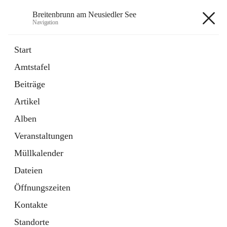
Breitenbrunn am Neusiedler See
Navigation
Breitenbrunn am Neusiedler See
Start
Amtstafel
Formulare
Beiträge
18 Schnellzugriffe
Artikel
Gemeindeservice
7 Schnellzugriffe
Alben
Veranstaltungen
+7
Müllkalender
Dateien
Öffnungszeiten
Kontakte
Hauptadresse
Standorte