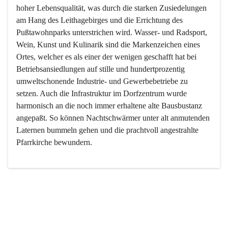
hoher Lebensqualität, was durch die starken Zusiedelungen 
am Hang des Leithagebirges und die Errichtung des 
Pußtawohnparks unterstrichen wird. Wasser- und Radsport, 
Wein, Kunst und Kulinarik sind die Markenzeichen eines 
Ortes, welcher es als einer der wenigen geschafft hat bei 
Betriebsansiedlungen auf stille und hundertprozentig 
umweltschonende Industrie- und Gewerbebetriebe zu 
setzen. Auch die Infrastruktur im Dorfzentrum wurde 
harmonisch an die noch immer erhaltene alte Bausbustanz 
angepaßt. So können Nachtschwärmer unter alt anmutenden 
Laternen bummeln gehen und die prachtvoll angestrahlte 
Pfarrkirche bewundern.

Der Weinbau dominert heute nicht mehr, ist aber integrativer 
Bestandteil der Kultur des Ortes, da man hier schon lange 
von Massenweinbau auf Qualitätsweinbau umgestellt hat. 
So ist es auch nicht verwunderlich, dass eines der historisch 
wertvollsten Gebäude die Ortsvinothek beherbergt und dass 
der Kellering ein beliebtes Ziel darstellt.
