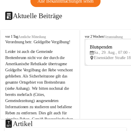
Alle Bekanntmachungen sehen
Aktuelle Beiträge
B
B
vor 1 Tag
vor 2 Wochen
Amtliche Mitteilung
Veranstaltung
r
r
Verordnung betr. Goldgelbe Vergilbung!
e
e
Blutspenden
Leider ist auch die Gemeinde 
i
i
Sa., 29. Aug., 07:00 -
t
t
Breitenbrunn nicht vor der durch die 
e
e
Amerikanische Rebzikade übertragene 
n
n
Goldgelbe Vergilbung der Rebe verschont 
b
b
geblieben. Als Sicherheitszone gilt das 
r
r
gesamte Ortsgebiet von Breitenbrunn 
u
u
(siehe Anhang). Wir bitten nochmal die 
n
n
n
n
bereits mehrfach (Cities, 
a
a
Gemeindezeitung) ausgesendeten 
m
m
Informationen zu studieren und befallene 
N
N
Reben zu entfernen. Dies gilt auch für 
e
e
einzelne Reben. Gemäß Burgenländischen 
u
u
Artikel
Weinbaugesetz sind nicht gepflegte oder 
s
s