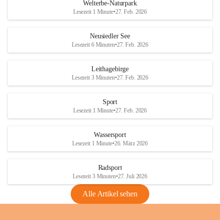
i
i
unzulässige Weingärten zu roden! Bitte 
Welterbe-Naturpark
e
e
helfen wir zusammen um unsere Winzer 
Lesezeit 1 Minute
•
27. Feb. 2026
d
d
vor den prognostizierten Ernteausfällen 
l
l
und den daraus folgenden wirtschaftlichen 
e
e
Neusiedler See
Schäden zu bewahren.
r
r
Lesezeit 6 Minuten
•
27. Feb. 2026
S
S
Verordnungen
e
e
Leithagebirge
04.08.2026
e
e
Lesezeit 3 Minuten
•
27. Feb. 2026
Maßnahmen zur Bekämpfung
der Goldgelben Vergilbung der
Sport
Rebe und der Amerikanischen
Lesezeit 1 Minute
•
27. Feb. 2026
Rebzikade
Anhang VBl. EU Nr. 18
Wassersport
_2026
Lesezeit 1 Minute
•
26. März 2026
1 Seite
•
1,4 MB
Radsport
VBl. EU Nr. 18_2026
Lesezeit 3 Minuten
•
27. Juli 2026
2 Seiten
•
2,1 MB
Alle Artikel sehen