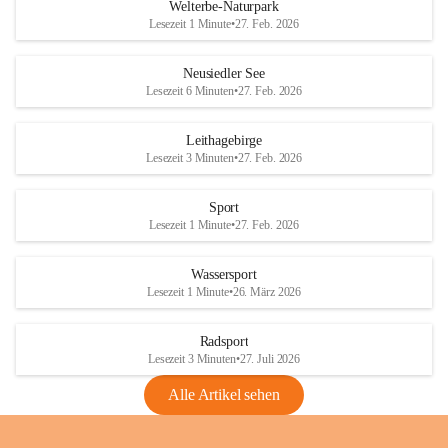
i
i
unzulässige Weingärten zu roden! Bitte 
Welterbe-Naturpark
e
e
helfen wir zusammen um unsere Winzer 
Lesezeit 1 Minute
•
27. Feb. 2026
d
d
vor den prognostizierten Ernteausfällen 
l
l
und den daraus folgenden wirtschaftlichen 
e
e
Neusiedler See
Schäden zu bewahren.
r
r
Lesezeit 6 Minuten
•
27. Feb. 2026
S
S
Verordnungen
e
e
Leithagebirge
04.08.2026
e
e
Lesezeit 3 Minuten
•
27. Feb. 2026
Maßnahmen zur Bekämpfung
der Goldgelben Vergilbung der
Sport
Rebe und der Amerikanischen
Lesezeit 1 Minute
•
27. Feb. 2026
Rebzikade
Anhang VBl. EU Nr. 18
Wassersport
_2026
Lesezeit 1 Minute
•
26. März 2026
1 Seite
•
1,4 MB
Radsport
VBl. EU Nr. 18_2026
Lesezeit 3 Minuten
•
27. Juli 2026
2 Seiten
•
2,1 MB
Alle Artikel sehen