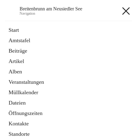
Breitenbrunn am Neusiedler See
Navigation
Breitenbrunn am Neusiedler See
Start
Amtstafel
Formulare
Beiträge
18 Schnellzugriffe
Artikel
Gemeindeservice
7 Schnellzugriffe
Alben
Veranstaltungen
+7
Müllkalender
Dateien
Öffnungszeiten
Kontakte
Hauptadresse
Standorte