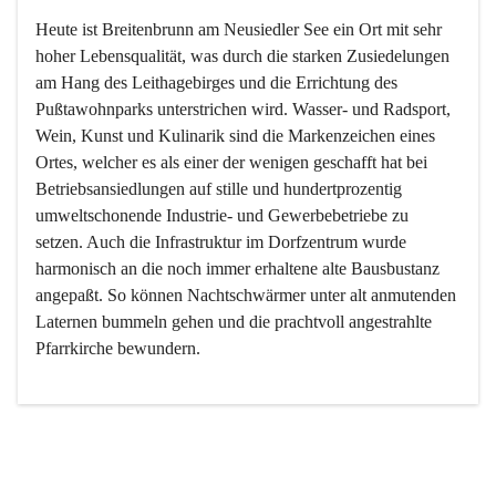
Heute ist Breitenbrunn am Neusiedler See ein Ort mit sehr 
hoher Lebensqualität, was durch die starken Zusiedelungen 
am Hang des Leithagebirges und die Errichtung des 
Pußtawohnparks unterstrichen wird. Wasser- und Radsport, 
Wein, Kunst und Kulinarik sind die Markenzeichen eines 
Ortes, welcher es als einer der wenigen geschafft hat bei 
Betriebsansiedlungen auf stille und hundertprozentig 
umweltschonende Industrie- und Gewerbebetriebe zu 
setzen. Auch die Infrastruktur im Dorfzentrum wurde 
harmonisch an die noch immer erhaltene alte Bausbustanz 
angepaßt. So können Nachtschwärmer unter alt anmutenden 
Laternen bummeln gehen und die prachtvoll angestrahlte 
Pfarrkirche bewundern.

Der Weinbau dominert heute nicht mehr, ist aber integrativer 
Bestandteil der Kultur des Ortes, da man hier schon lange 
von Massenweinbau auf Qualitätsweinbau umgestellt hat. 
So ist es auch nicht verwunderlich, dass eines der historisch 