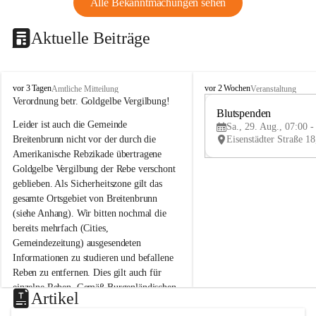
Alle Bekanntmachungen sehen
Aktuelle Beiträge
B
B
vor 3 Tagen
vor 2 Wochen
Amtliche Mitteilung
Veranstaltung
r
r
Verordnung betr. Goldgelbe Vergilbung!
e
e
Blutspenden
Leider ist auch die Gemeinde 
i
i
Sa., 29. Aug., 07:00 -
t
t
Breitenbrunn nicht vor der durch die 
e
e
Amerikanische Rebzikade übertragene 
n
n
Goldgelbe Vergilbung der Rebe verschont 
b
b
geblieben. Als Sicherheitszone gilt das 
r
r
gesamte Ortsgebiet von Breitenbrunn 
u
u
(siehe Anhang). Wir bitten nochmal die 
n
n
n
n
bereits mehrfach (Cities, 
a
a
Gemeindezeitung) ausgesendeten 
m
m
Informationen zu studieren und befallene 
N
N
Reben zu entfernen. Dies gilt auch für 
e
e
einzelne Reben. Gemäß Burgenländischen 
u
u
Artikel
Weinbaugesetz sind nicht gepflegte oder 
s
s