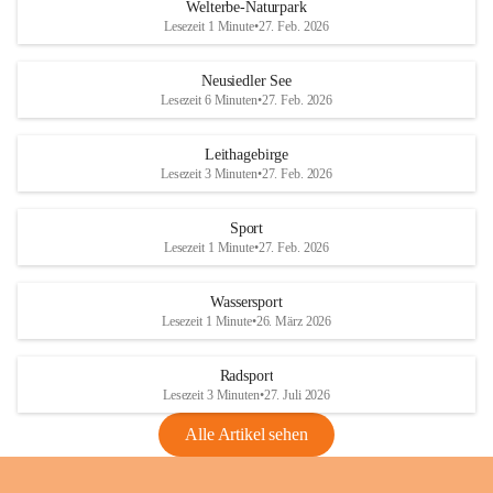
i
i
unzulässige Weingärten zu roden! Bitte 
Welterbe-Naturpark
e
e
helfen wir zusammen um unsere Winzer 
Lesezeit 1 Minute
•
27. Feb. 2026
d
d
vor den prognostizierten Ernteausfällen 
l
l
und den daraus folgenden wirtschaftlichen 
e
e
Neusiedler See
Schäden zu bewahren.
r
r
Lesezeit 6 Minuten
•
27. Feb. 2026
S
S
Verordnungen
e
e
Leithagebirge
04.08.2026
e
e
Lesezeit 3 Minuten
•
27. Feb. 2026
Maßnahmen zur Bekämpfung
der Goldgelben Vergilbung der
Sport
Rebe und der Amerikanischen
Lesezeit 1 Minute
•
27. Feb. 2026
Rebzikade
Anhang VBl. EU Nr. 18
Wassersport
_2026
Lesezeit 1 Minute
•
26. März 2026
1 Seite
•
1,4 MB
Radsport
VBl. EU Nr. 18_2026
Lesezeit 3 Minuten
•
27. Juli 2026
2 Seiten
•
2,1 MB
Alle Artikel sehen