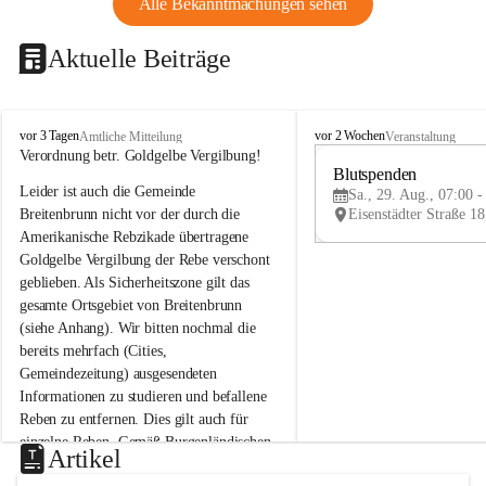
Alle Bekanntmachungen sehen
Aktuelle Beiträge
B
B
vor 3 Tagen
vor 2 Wochen
Amtliche Mitteilung
Veranstaltung
r
r
Verordnung betr. Goldgelbe Vergilbung!
e
e
Blutspenden
Leider ist auch die Gemeinde 
i
i
Sa., 29. Aug., 07:00 -
t
t
Breitenbrunn nicht vor der durch die 
e
e
Amerikanische Rebzikade übertragene 
n
n
Goldgelbe Vergilbung der Rebe verschont 
b
b
geblieben. Als Sicherheitszone gilt das 
r
r
gesamte Ortsgebiet von Breitenbrunn 
u
u
(siehe Anhang). Wir bitten nochmal die 
n
n
n
n
bereits mehrfach (Cities, 
a
a
Gemeindezeitung) ausgesendeten 
m
m
Informationen zu studieren und befallene 
N
N
Reben zu entfernen. Dies gilt auch für 
e
e
einzelne Reben. Gemäß Burgenländischen 
u
u
Artikel
Weinbaugesetz sind nicht gepflegte oder 
s
s