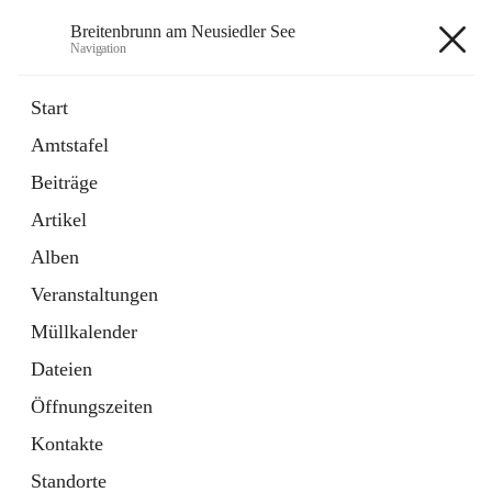
Breitenbrunn am Neusiedler See
Navigation
Breitenbrunn am Neusiedler See
Start
Amtstafel
Formulare
Beiträge
18 Schnellzugriffe
Artikel
Gemeindeservice
7 Schnellzugriffe
Alben
Veranstaltungen
+7
Müllkalender
Dateien
Öffnungszeiten
Kontakte
Hauptadresse
Standorte