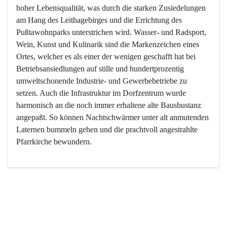
hoher Lebensqualität, was durch die starken Zusiedelungen 
am Hang des Leithagebirges und die Errichtung des 
Pußtawohnparks unterstrichen wird. Wasser- und Radsport, 
Wein, Kunst und Kulinarik sind die Markenzeichen eines 
Ortes, welcher es als einer der wenigen geschafft hat bei 
Betriebsansiedlungen auf stille und hundertprozentig 
umweltschonende Industrie- und Gewerbebetriebe zu 
setzen. Auch die Infrastruktur im Dorfzentrum wurde 
harmonisch an die noch immer erhaltene alte Bausbustanz 
angepaßt. So können Nachtschwärmer unter alt anmutenden 
Laternen bummeln gehen und die prachtvoll angestrahlte 
Pfarrkirche bewundern.

Der Weinbau dominert heute nicht mehr, ist aber integrativer 
Bestandteil der Kultur des Ortes, da man hier schon lange 
von Massenweinbau auf Qualitätsweinbau umgestellt hat. 
So ist es auch nicht verwunderlich, dass eines der historisch 
wertvollsten Gebäude die Ortsvinothek beherbergt und dass 
der Kellering ein beliebtes Ziel darstellt.
