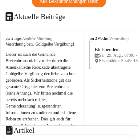
Alle Bekanntmachungen sehen
Aktuelle Beiträge
B
B
vor 2 Tagen
vor 2 Wochen
Amtliche Mitteilung
Veranstaltung
r
r
Verordnung betr. Goldgelbe Vergilbung!
e
e
Blutspenden
Leider ist auch die Gemeinde 
i
i
Sa., 29. Aug., 07:00 -
t
t
Breitenbrunn nicht vor der durch die 
e
e
Amerikanische Rebzikade übertragene 
n
n
Goldgelbe Vergilbung der Rebe verschont 
b
b
geblieben. Als Sicherheitszone gilt das 
r
r
gesamte Ortsgebiet von Breitenbrunn 
u
u
(siehe Anhang). Wir bitten nochmal die 
n
n
n
n
bereits mehrfach (Cities, 
a
a
Gemeindezeitung) ausgesendeten 
m
m
Informationen zu studieren und befallene 
N
N
Reben zu entfernen. Dies gilt auch für 
e
e
einzelne Reben. Gemäß Burgenländischen 
u
u
Artikel
Weinbaugesetz sind nicht gepflegte oder 
s
s