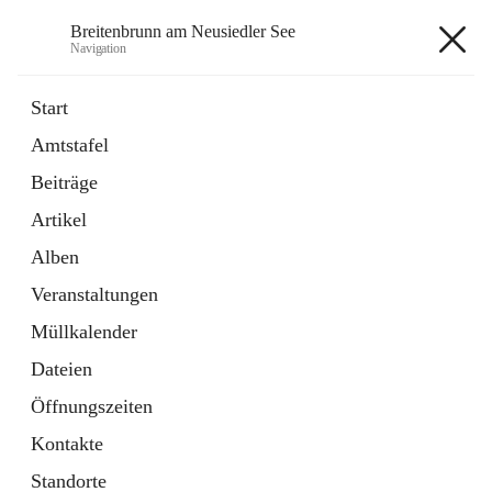
Breitenbrunn am Neusiedler See
Navigation
Breitenbrunn am Neusiedler See
Start
Amtstafel
Formulare
Beiträge
18 Schnellzugriffe
Artikel
Gemeindeservice
7 Schnellzugriffe
Alben
Veranstaltungen
+7
Müllkalender
Dateien
Öffnungszeiten
Kontakte
Hauptadresse
Standorte