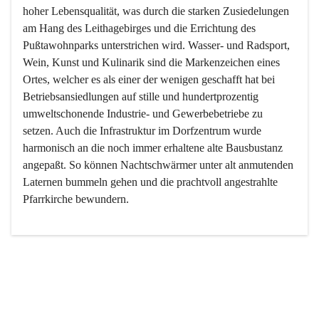
hoher Lebensqualität, was durch die starken Zusiedelungen 
am Hang des Leithagebirges und die Errichtung des 
Pußtawohnparks unterstrichen wird. Wasser- und Radsport, 
Wein, Kunst und Kulinarik sind die Markenzeichen eines 
Ortes, welcher es als einer der wenigen geschafft hat bei 
Betriebsansiedlungen auf stille und hundertprozentig 
umweltschonende Industrie- und Gewerbebetriebe zu 
setzen. Auch die Infrastruktur im Dorfzentrum wurde 
harmonisch an die noch immer erhaltene alte Bausbustanz 
angepaßt. So können Nachtschwärmer unter alt anmutenden 
Laternen bummeln gehen und die prachtvoll angestrahlte 
Pfarrkirche bewundern.

Der Weinbau dominert heute nicht mehr, ist aber integrativer 
Bestandteil der Kultur des Ortes, da man hier schon lange 
von Massenweinbau auf Qualitätsweinbau umgestellt hat. 
So ist es auch nicht verwunderlich, dass eines der historisch 
wertvollsten Gebäude die Ortsvinothek beherbergt und dass 
der Kellering ein beliebtes Ziel darstellt.
