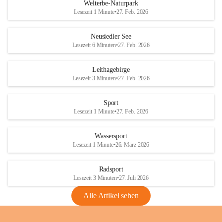
i
i
unzulässige Weingärten zu roden! Bitte 
Welterbe-Naturpark
e
e
helfen wir zusammen um unsere Winzer 
Lesezeit 1 Minute
•
27. Feb. 2026
d
d
vor den prognostizierten Ernteausfällen 
l
l
und den daraus folgenden wirtschaftlichen 
e
e
Neusiedler See
Schäden zu bewahren.
r
r
Lesezeit 6 Minuten
•
27. Feb. 2026
S
S
Verordnungen
e
e
Leithagebirge
04.08.2026
e
e
Lesezeit 3 Minuten
•
27. Feb. 2026
Maßnahmen zur Bekämpfung
der Goldgelben Vergilbung der
Sport
Rebe und der Amerikanischen
Lesezeit 1 Minute
•
27. Feb. 2026
Rebzikade
Anhang VBl. EU Nr. 18
Wassersport
_2026
Lesezeit 1 Minute
•
26. März 2026
1 Seite
•
1,4 MB
Radsport
VBl. EU Nr. 18_2026
Lesezeit 3 Minuten
•
27. Juli 2026
2 Seiten
•
2,1 MB
Alle Artikel sehen