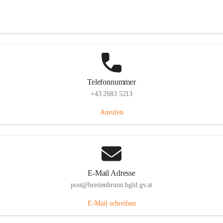
Eisenstädterstraße 18, 7091 Breitenbrunn am Neusiedler See, AUT
Auf Karte ansehen
Telefonnummer
+43 2683 5213
Anrufen
E-Mail Adresse
post@breitenbrunn.bgld.gv.at
E-Mail schreiben