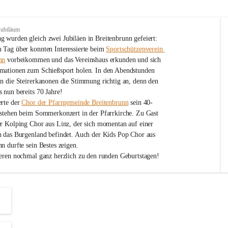
Jubiläum
 wurden gleich zwei Jubiläen in Breitenbrunn gefeiert: 
 Tag über konnten Interessierte beim 
Sportschützenverein 
nn
 vorbeikommen und das Vereinshaus erkunden und sich 
mationen zum Schießsport holen. In den Abendstunden 
nn die Steirerkanonen die Stimmung richtig an, denn den 
 nun bereits 70 Jahre!
rte der 
Chor der Pfarrgemeinde Breitenbrunn
 sein 40-
estehen beim Sommerkonzert in der Pfarrkirche. Zu Gast 
er Kolping Chor aus Linz, der sich momentan auf einer 
h das Burgenland befindet. Auch der Kids Pop Chor aus 
n durfte sein Bestes zeigen.
ieren nochmal ganz herzlich zu den runden Geburtstagen!