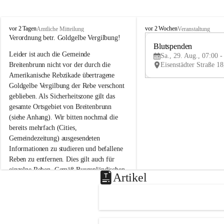
B
B
vor 2 Tagen
vor 2 Wochen
Amtliche Mitteilung
Veranstaltung
r
r
Verordnung betr. Goldgelbe Vergilbung!
e
e
Blutspenden
Leider ist auch die Gemeinde 
i
i
Sa., 29. Aug., 07:00 -
t
t
Breitenbrunn nicht vor der durch die 
e
e
Amerikanische Rebzikade übertragene 
n
n
Goldgelbe Vergilbung der Rebe verschont 
b
b
geblieben. Als Sicherheitszone gilt das 
r
r
gesamte Ortsgebiet von Breitenbrunn 
u
u
(siehe Anhang). Wir bitten nochmal die 
n
n
n
n
bereits mehrfach (Cities, 
a
a
Gemeindezeitung) ausgesendeten 
m
m
Informationen zu studieren und befallene 
N
N
Reben zu entfernen. Dies gilt auch für 
e
e
einzelne Reben. Gemäß Burgenländischen 
u
u
Artikel
Weinbaugesetz sind nicht gepflegte oder 
s
s
i
i
unzulässige Weingärten zu roden! Bitte 
e
e
helfen wir zusammen um unsere Winzer 
d
d
vor den prognostizierten Ernteausfällen 
l
l
und den daraus folgenden wirtschaftlichen 