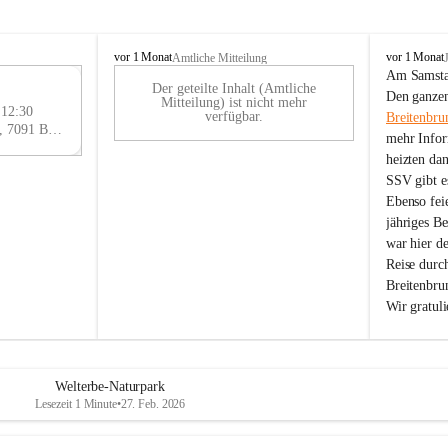
B
B
vor 1 Monat
vor 1 Monat
Amtliche Mitteilung
r
r
Am Samstag
Der geteilte Inhalt (Amtliche
e
e
29
Den ganzen
Mitteilung) ist nicht mehr
i
i
 12:30
AU
verfügbar.
Breitenbru
t
t
Eisenstädter Straße 18, 7091 Breitenbrunn am Neusiedler See, AUT
G
mehr Infor
e
e
heizten da
n
n
SSV gibt es
b
b
r
r
Ebenso feie
u
u
jähriges B
n
n
war hier d
n
n
Reise durc
a
a
Breitenbrun
m
m
Wir gratul
N
N
e
e
u
u
s
s
i
i
Welterbe-Naturpark
e
e
Lesezeit 1 Minute
•
27. Feb. 2026
d
d
l
l