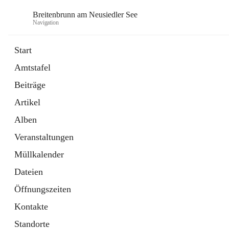
Breitenbrunn am Neusiedler See
Navigation
Start
Amtstafel
Formulare
Beiträge
18 Schnellzugriffe
Artikel
Gemeindeservice
7 Schnellzugriffe
Alben
Veranstaltungen
Müllkalender
Dateien
Öffnungszeiten
Kontakte
Standorte