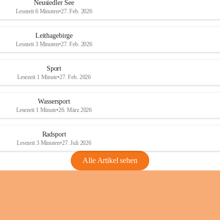
e
e
Neusiedler See
r
r
Lesezeit 6 Minuten
•
27. Feb. 2026
S
S
e
e
Leithagebirge
e
e
Lesezeit 3 Minuten
•
27. Feb. 2026
Sport
Lesezeit 1 Minute
•
27. Feb. 2026
Wassersport
Lesezeit 1 Minute
•
26. März 2026
Radsport
Lesezeit 3 Minuten
•
27. Juli 2026
Alle Artikel sehen