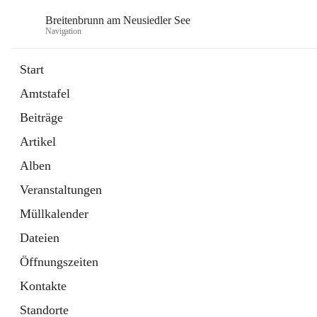
Breitenbrunn am Neusiedler See
Navigation
Start
Amtstafel
Formulare
Beiträge
18 Schnellzugriffe
Artikel
Gemeindeservice
7 Schnellzugriffe
Alben
Veranstaltungen
Müllkalender
Dateien
Öffnungszeiten
Kontakte
Standorte