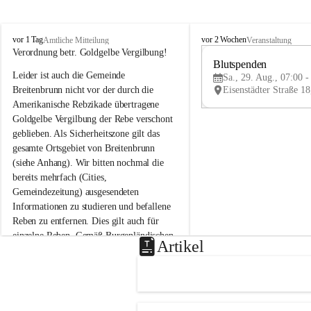
B
B
vor 1 Tag
vor 2 Wochen
Amtliche Mitteilung
Veranstaltung
r
r
Verordnung betr. Goldgelbe Vergilbung!
e
e
Blutspenden
Leider ist auch die Gemeinde 
i
i
Sa., 29. Aug., 07:00 -
t
t
Breitenbrunn nicht vor der durch die 
e
e
Amerikanische Rebzikade übertragene 
n
n
Goldgelbe Vergilbung der Rebe verschont 
b
b
geblieben. Als Sicherheitszone gilt das 
r
r
gesamte Ortsgebiet von Breitenbrunn 
u
u
(siehe Anhang). Wir bitten nochmal die 
n
n
n
n
bereits mehrfach (Cities, 
a
a
Gemeindezeitung) ausgesendeten 
m
m
Informationen zu studieren und befallene 
N
N
Reben zu entfernen. Dies gilt auch für 
e
e
einzelne Reben. Gemäß Burgenländischen 
u
u
Artikel
Weinbaugesetz sind nicht gepflegte oder 
s
s
i
i
unzulässige Weingärten zu roden! Bitte 
e
e
helfen wir zusammen um unsere Winzer 
d
d
vor den prognostizierten Ernteausfällen 
l
l
und den daraus folgenden wirtschaftlichen 