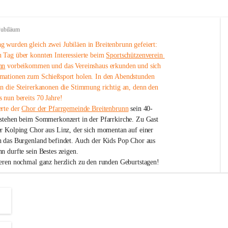
Jubiläum
 wurden gleich zwei Jubiläen in Breitenbrunn gefeiert: 
 Tag über konnten Interessierte beim 
Sportschützenverein 
nn
 vorbeikommen und das Vereinshaus erkunden und sich 
mationen zum Schießsport holen. In den Abendstunden 
nn die Steirerkanonen die Stimmung richtig an, denn den 
 nun bereits 70 Jahre!
rte der 
Chor der Pfarrgemeinde Breitenbrunn
 sein 40-
estehen beim Sommerkonzert in der Pfarrkirche. Zu Gast 
er Kolping Chor aus Linz, der sich momentan auf einer 
h das Burgenland befindet. Auch der Kids Pop Chor aus 
n durfte sein Bestes zeigen.
ieren nochmal ganz herzlich zu den runden Geburtstagen!