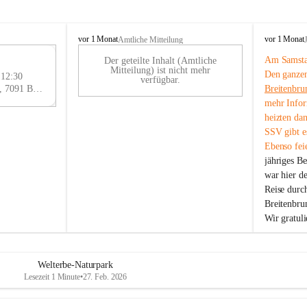
B
B
vor 1 Monat
vor 1 Monat
Amtliche Mitteilung
r
r
Am Samstag
Der geteilte Inhalt (Amtliche
e
e
29
Mitteilung) ist nicht mehr
Den ganzen
i
i
 12:30
AU
verfügbar.
t
t
Eisenstädter Straße 18, 7091 Breitenbrunn am Neusiedler See, AUT
Breitenbru
G
e
e
mehr Infor
n
n
heizten da
b
b
SSV gibt es
r
r
Ebenso feie
u
u
jähriges B
n
n
n
n
war hier d
a
a
Reise durc
m
m
Breitenbrun
N
N
Wir gratul
e
e
u
u
s
s
i
i
Welterbe-Naturpark
e
e
Lesezeit 1 Minute
•
27. Feb. 2026
d
d
l
l