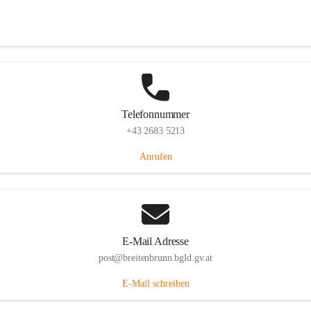
Eisenstädterstraße 18, 7091 Breitenbrunn am Neusiedler See, AUT
Auf Karte ansehen
Telefonnummer
+43 2683 5213
Anrufen
E-Mail Adresse
post@breitenbrunn.bgld.gv.at
E-Mail schreiben