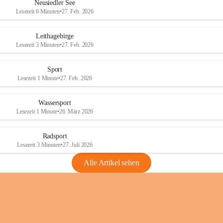
e
e
Neusiedler See
r
r
Lesezeit 6 Minuten
•
27. Feb. 2026
S
S
e
e
Leithagebirge
e
e
Lesezeit 3 Minuten
•
27. Feb. 2026
Sport
Lesezeit 1 Minute
•
27. Feb. 2026
Wassersport
Lesezeit 1 Minute
•
26. März 2026
Radsport
Lesezeit 3 Minuten
•
27. Juli 2026
Alle Artikel sehen