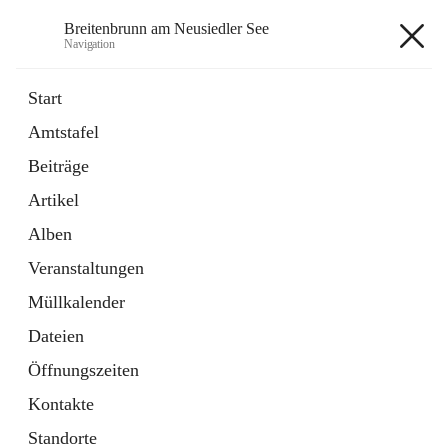
Breitenbrunn am Neusiedler See
Navigation
Breitenbrunn am Neusiedler See
Start
Amtstafel
Formulare
Beiträge
18 Schnellzugriffe
Artikel
Gemeindeservice
7 Schnellzugriffe
Alben
Veranstaltungen
+7
Müllkalender
Dateien
Öffnungszeiten
Kontakte
Hauptadresse
Standorte