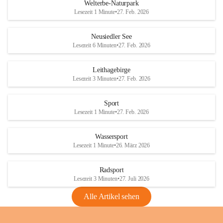
i
i
unzulässige Weingärten zu roden! Bitte 
Welterbe-Naturpark
e
e
helfen wir zusammen um unsere Winzer 
Lesezeit 1 Minute
•
27. Feb. 2026
d
d
vor den prognostizierten Ernteausfällen 
l
l
und den daraus folgenden wirtschaftlichen 
e
e
Neusiedler See
Schäden zu bewahren.
r
r
Lesezeit 6 Minuten
•
27. Feb. 2026
S
S
Verordnungen
e
e
Leithagebirge
04.08.2026
e
e
Lesezeit 3 Minuten
•
27. Feb. 2026
Maßnahmen zur Bekämpfung
der Goldgelben Vergilbung der
Sport
Rebe und der Amerikanischen
Lesezeit 1 Minute
•
27. Feb. 2026
Rebzikade
Anhang VBl. EU Nr. 18
Wassersport
_2026
Lesezeit 1 Minute
•
26. März 2026
1 Seite
•
1,4 MB
Radsport
VBl. EU Nr. 18_2026
Lesezeit 3 Minuten
•
27. Juli 2026
2 Seiten
•
2,1 MB
Alle Artikel sehen