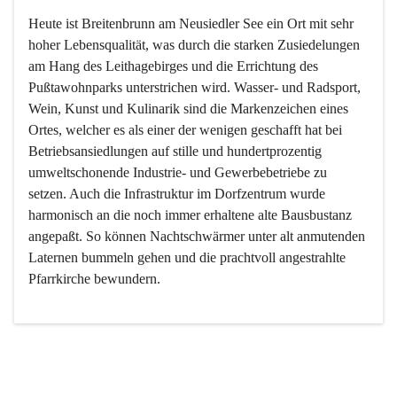
Heute ist Breitenbrunn am Neusiedler See ein Ort mit sehr 
hoher Lebensqualität, was durch die starken Zusiedelungen 
am Hang des Leithagebirges und die Errichtung des 
Pußtawohnparks unterstrichen wird. Wasser- und Radsport, 
Wein, Kunst und Kulinarik sind die Markenzeichen eines 
Ortes, welcher es als einer der wenigen geschafft hat bei 
Betriebsansiedlungen auf stille und hundertprozentig 
umweltschonende Industrie- und Gewerbebetriebe zu 
setzen. Auch die Infrastruktur im Dorfzentrum wurde 
harmonisch an die noch immer erhaltene alte Bausbustanz 
angepaßt. So können Nachtschwärmer unter alt anmutenden 
Laternen bummeln gehen und die prachtvoll angestrahlte 
Pfarrkirche bewundern.

Der Weinbau dominert heute nicht mehr, ist aber integrativer 
Bestandteil der Kultur des Ortes, da man hier schon lange 
von Massenweinbau auf Qualitätsweinbau umgestellt hat. 
So ist es auch nicht verwunderlich, dass eines der historisch 