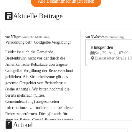
Alle Bekanntmachungen sehen
Aktuelle Beiträge
B
B
vor 5 Tagen
vor 3 Wochen
Amtliche Mitteilung
Veranstaltung
r
r
Verordnung betr. Goldgelbe Vergilbung!
e
e
Blutspenden
Leider ist auch die Gemeinde 
i
i
Sa., 29. Aug., 07:00 -
t
t
Breitenbrunn nicht vor der durch die 
e
e
Amerikanische Rebzikade übertragene 
n
n
Goldgelbe Vergilbung der Rebe verschont 
b
b
geblieben. Als Sicherheitszone gilt das 
r
r
gesamte Ortsgebiet von Breitenbrunn 
u
u
(siehe Anhang). Wir bitten nochmal die 
n
n
n
n
bereits mehrfach (Cities, 
a
a
Gemeindezeitung) ausgesendeten 
m
m
Informationen zu studieren und befallene 
N
N
Reben zu entfernen. Dies gilt auch für 
e
e
einzelne Reben. Gemäß Burgenländischen 
u
u
Artikel
Weinbaugesetz sind nicht gepflegte oder 
s
s