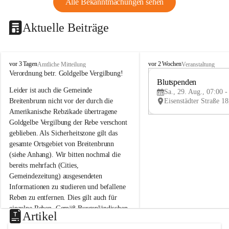
Alle Bekanntmachungen sehen
Aktuelle Beiträge
B
B
vor 3 Tagen
vor 2 Wochen
Amtliche Mitteilung
Veranstaltung
r
r
Verordnung betr. Goldgelbe Vergilbung!
e
e
Blutspenden
Leider ist auch die Gemeinde 
i
i
Sa., 29. Aug., 07:00 -
t
t
Breitenbrunn nicht vor der durch die 
e
e
Amerikanische Rebzikade übertragene 
n
n
Goldgelbe Vergilbung der Rebe verschont 
b
b
geblieben. Als Sicherheitszone gilt das 
r
r
gesamte Ortsgebiet von Breitenbrunn 
u
u
(siehe Anhang). Wir bitten nochmal die 
n
n
n
n
bereits mehrfach (Cities, 
a
a
Gemeindezeitung) ausgesendeten 
m
m
Informationen zu studieren und befallene 
N
N
Reben zu entfernen. Dies gilt auch für 
e
e
einzelne Reben. Gemäß Burgenländischen 
u
u
Artikel
Weinbaugesetz sind nicht gepflegte oder 
s
s