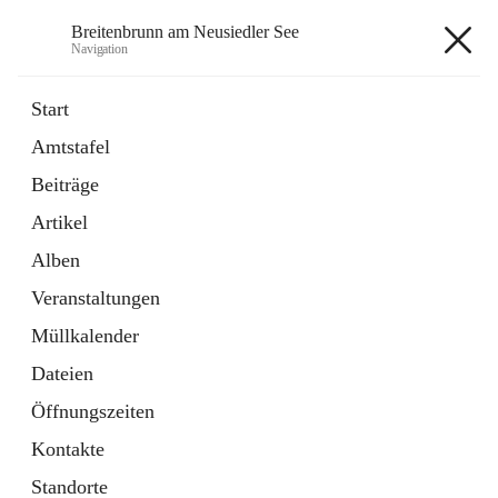
Breitenbrunn am Neusiedler See
Navigation
Breitenbrunn am Neusiedler See
Start
Amtstafel
Formulare
Beiträge
18 Schnellzugriffe
Artikel
Gemeindeservice
7 Schnellzugriffe
Alben
Veranstaltungen
+7
Müllkalender
Dateien
Öffnungszeiten
Kontakte
Hauptadresse
Standorte