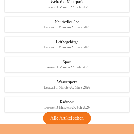
i
i
unzulässige Weingärten zu roden! Bitte 
Welterbe-Naturpark
e
e
helfen wir zusammen um unsere Winzer 
Lesezeit 1 Minute
•
27. Feb. 2026
d
d
vor den prognostizierten Ernteausfällen 
l
l
und den daraus folgenden wirtschaftlichen 
e
e
Neusiedler See
Schäden zu bewahren.
r
r
Lesezeit 6 Minuten
•
27. Feb. 2026
S
S
Verordnungen
e
e
Leithagebirge
04.08.2026
e
e
Lesezeit 3 Minuten
•
27. Feb. 2026
Maßnahmen zur Bekämpfung
der Goldgelben Vergilbung der
Sport
Rebe und der Amerikanischen
Lesezeit 1 Minute
•
27. Feb. 2026
Rebzikade
Anhang VBl. EU Nr. 18
Wassersport
_2026
Lesezeit 1 Minute
•
26. März 2026
1 Seite
•
1,4 MB
Radsport
VBl. EU Nr. 18_2026
Lesezeit 3 Minuten
•
27. Juli 2026
2 Seiten
•
2,1 MB
Alle Artikel sehen