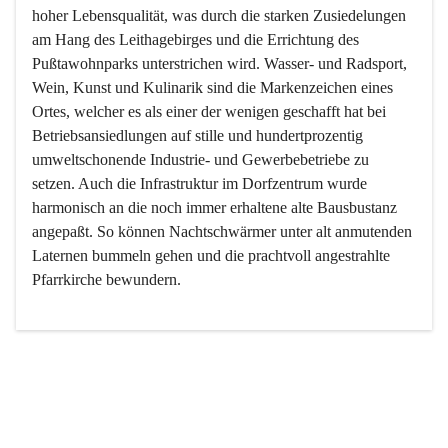
hoher Lebensqualität, was durch die starken Zusiedelungen 
am Hang des Leithagebirges und die Errichtung des 
Pußtawohnparks unterstrichen wird. Wasser- und Radsport, 
Wein, Kunst und Kulinarik sind die Markenzeichen eines 
Ortes, welcher es als einer der wenigen geschafft hat bei 
Betriebsansiedlungen auf stille und hundertprozentig 
umweltschonende Industrie- und Gewerbebetriebe zu 
setzen. Auch die Infrastruktur im Dorfzentrum wurde 
harmonisch an die noch immer erhaltene alte Bausbustanz 
angepaßt. So können Nachtschwärmer unter alt anmutenden 
Laternen bummeln gehen und die prachtvoll angestrahlte 
Pfarrkirche bewundern.

Der Weinbau dominert heute nicht mehr, ist aber integrativer 
Bestandteil der Kultur des Ortes, da man hier schon lange 
von Massenweinbau auf Qualitätsweinbau umgestellt hat. 
So ist es auch nicht verwunderlich, dass eines der historisch 
wertvollsten Gebäude die Ortsvinothek beherbergt und dass 
der Kellering ein beliebtes Ziel darstellt.
