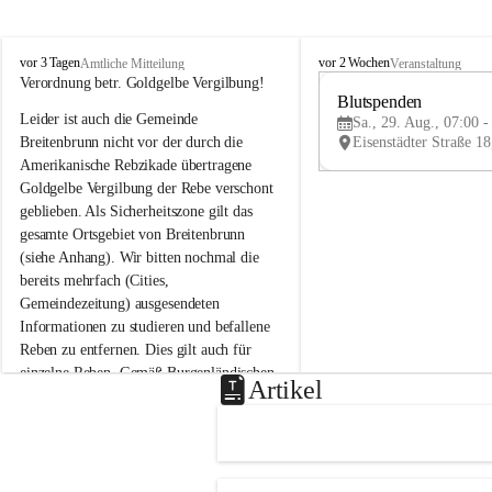
B
B
vor 3 Tagen
vor 2 Wochen
Amtliche Mitteilung
Veranstaltung
r
r
Verordnung betr. Goldgelbe Vergilbung!
e
e
Blutspenden
Leider ist auch die Gemeinde 
i
i
Sa., 29. Aug., 07:00 -
t
t
Breitenbrunn nicht vor der durch die 
e
e
Amerikanische Rebzikade übertragene 
n
n
Goldgelbe Vergilbung der Rebe verschont 
b
b
geblieben. Als Sicherheitszone gilt das 
r
r
gesamte Ortsgebiet von Breitenbrunn 
u
u
(siehe Anhang). Wir bitten nochmal die 
n
n
n
n
bereits mehrfach (Cities, 
a
a
Gemeindezeitung) ausgesendeten 
m
m
Informationen zu studieren und befallene 
N
N
Reben zu entfernen. Dies gilt auch für 
e
e
einzelne Reben. Gemäß Burgenländischen 
u
u
Artikel
Weinbaugesetz sind nicht gepflegte oder 
s
s
i
i
unzulässige Weingärten zu roden! Bitte 
e
e
helfen wir zusammen um unsere Winzer 
d
d
vor den prognostizierten Ernteausfällen 
l
l
und den daraus folgenden wirtschaftlichen 