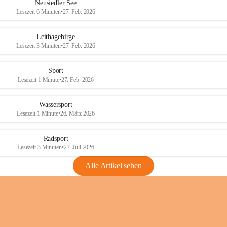
e
e
Neusiedler See
r
r
Lesezeit 6 Minuten
•
27. Feb. 2026
S
S
e
e
Leithagebirge
e
e
Lesezeit 3 Minuten
•
27. Feb. 2026
Sport
Lesezeit 1 Minute
•
27. Feb. 2026
Wassersport
Lesezeit 1 Minute
•
26. März 2026
Radsport
Lesezeit 3 Minuten
•
27. Juli 2026
Alle Artikel sehen