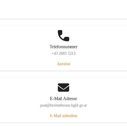
Eisenstädterstraße 18, 7091 Breitenbrunn am Neusiedler See, AUT
Auf Karte ansehen
Telefonnummer
+43 2683 5213
Anrufen
E-Mail Adresse
post@breitenbrunn.bgld.gv.at
E-Mail schreiben