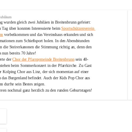
Jubiläum
 wurden gleich zwei Jubiläen in Breitenbrunn gefeiert: 
 Tag über konnten Interessierte beim 
Sportschützenverein 
nn
 vorbeikommen und das Vereinshaus erkunden und sich 
mationen zum Schießsport holen. In den Abendstunden 
nn die Steirerkanonen die Stimmung richtig an, denn den 
 nun bereits 70 Jahre!
rte der 
Chor der Pfarrgemeinde Breitenbrunn
 sein 40-
estehen beim Sommerkonzert in der Pfarrkirche. Zu Gast 
er Kolping Chor aus Linz, der sich momentan auf einer 
h das Burgenland befindet. Auch der Kids Pop Chor aus 
n durfte sein Bestes zeigen.
ieren nochmal ganz herzlich zu den runden Geburtstagen!