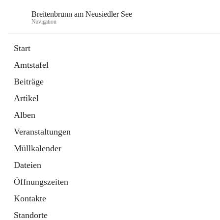
Breitenbrunn am Neusiedler See
Navigation
Start
Amtstafel
Formulare
Beiträge
18 Schnellzugriffe
Artikel
Gemeindeservice
7 Schnellzugriffe
Alben
Veranstaltungen
Müllkalender
Dateien
Öffnungszeiten
Kontakte
Standorte