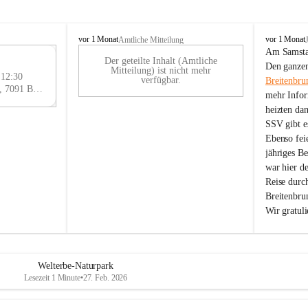
B
B
vor 1 Monat
vor 1 Monat
Amtliche Mitteilung
r
r
Am Samstag
Der geteilte Inhalt (Amtliche
e
e
29
Den ganzen
Mitteilung) ist nicht mehr
i
i
 12:30
AU
verfügbar.
Breitenbru
t
t
Eisenstädter Straße 18, 7091 Breitenbrunn am Neusiedler See, AUT
G
mehr Infor
e
e
heizten da
n
n
SSV gibt es
b
b
r
r
Ebenso feie
u
u
jähriges B
n
n
war hier d
n
n
Reise durc
a
a
Breitenbrun
m
m
Wir gratul
N
N
e
e
u
u
s
s
i
i
Welterbe-Naturpark
e
e
Lesezeit 1 Minute
•
27. Feb. 2026
d
d
l
l