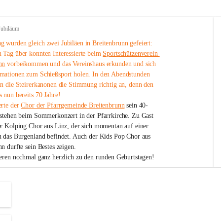
Jubiläum
 wurden gleich zwei Jubiläen in Breitenbrunn gefeiert: 
 Tag über konnten Interessierte beim 
Sportschützenverein 
nn
 vorbeikommen und das Vereinshaus erkunden und sich 
mationen zum Schießsport holen. In den Abendstunden 
nn die Steirerkanonen die Stimmung richtig an, denn den 
 nun bereits 70 Jahre!
rte der 
Chor der Pfarrgemeinde Breitenbrunn
 sein 40-
estehen beim Sommerkonzert in der Pfarrkirche. Zu Gast 
er Kolping Chor aus Linz, der sich momentan auf einer 
h das Burgenland befindet. Auch der Kids Pop Chor aus 
n durfte sein Bestes zeigen.
ieren nochmal ganz herzlich zu den runden Geburtstagen!