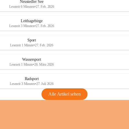
e
e
Neusiedler See
r
r
Lesezeit 6 Minuten
•
27. Feb. 2026
S
S
e
e
Leithagebirge
e
e
Lesezeit 3 Minuten
•
27. Feb. 2026
Sport
Lesezeit 1 Minute
•
27. Feb. 2026
Wassersport
Lesezeit 1 Minute
•
26. März 2026
Radsport
Lesezeit 3 Minuten
•
27. Juli 2026
Alle Artikel sehen