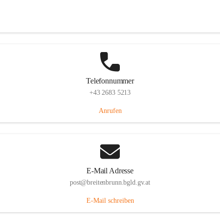
Eisenstädterstraße 18, 7091 Breitenbrunn am Neusiedler See, AUT
Auf Karte ansehen
Telefonnummer
+43 2683 5213
Anrufen
E-Mail Adresse
post@breitenbrunn.bgld.gv.at
E-Mail schreiben