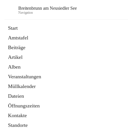
Breitenbrunn am Neusiedler See
Navigation
Start
Amtstafel
Formulare
Beiträge
18 Schnellzugriffe
Artikel
Gemeindeservice
7 Schnellzugriffe
Alben
Veranstaltungen
Müllkalender
Dateien
Öffnungszeiten
Kontakte
Standorte