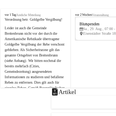
B
B
vor 1 Tag
vor 2 Wochen
Amtliche Mitteilung
Veranstaltung
r
r
Verordnung betr. Goldgelbe Vergilbung!
e
e
Blutspenden
Leider ist auch die Gemeinde 
i
i
Sa., 29. Aug., 07:00 -
t
t
Breitenbrunn nicht vor der durch die 
e
e
Amerikanische Rebzikade übertragene 
n
n
Goldgelbe Vergilbung der Rebe verschont 
b
b
geblieben. Als Sicherheitszone gilt das 
r
r
gesamte Ortsgebiet von Breitenbrunn 
u
u
(siehe Anhang). Wir bitten nochmal die 
n
n
n
n
bereits mehrfach (Cities, 
a
a
Gemeindezeitung) ausgesendeten 
m
m
Informationen zu studieren und befallene 
N
N
Reben zu entfernen. Dies gilt auch für 
e
e
einzelne Reben. Gemäß Burgenländischen 
u
u
Artikel
Weinbaugesetz sind nicht gepflegte oder 
s
s
i
i
unzulässige Weingärten zu roden! Bitte 
e
e
helfen wir zusammen um unsere Winzer 
d
d
vor den prognostizierten Ernteausfällen 
l
l
und den daraus folgenden wirtschaftlichen 