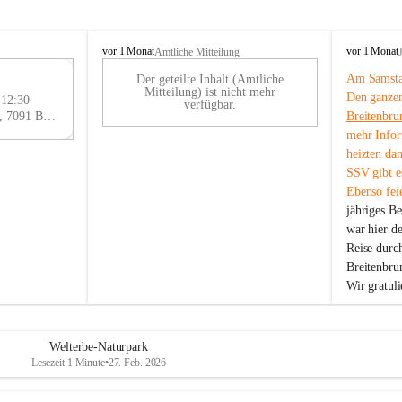
B
B
vor 1 Monat
vor 1 Monat
Amtliche Mitteilung
r
r
Am Samstag
Der geteilte Inhalt (Amtliche
e
e
29
Mitteilung) ist nicht mehr
Den ganzen
i
i
 12:30
AU
verfügbar.
t
t
Eisenstädter Straße 18, 7091 Breitenbrunn am Neusiedler See, AUT
Breitenbru
G
e
e
mehr Infor
n
n
heizten da
b
b
SSV gibt es
r
r
Ebenso feie
u
u
jähriges B
n
n
n
n
war hier d
a
a
Reise durc
m
m
Breitenbrun
N
N
Wir gratul
e
e
u
u
s
s
i
i
Welterbe-Naturpark
e
e
Lesezeit 1 Minute
•
27. Feb. 2026
d
d
l
l