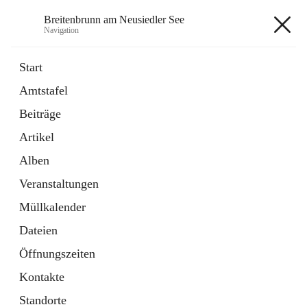
Breitenbrunn am Neusiedler See
Navigation
Breitenbrunn am Neusiedler See
Start
Amtstafel
Formulare
Beiträge
18 Schnellzugriffe
Artikel
Gemeindeservice
7 Schnellzugriffe
Alben
Veranstaltungen
+7
Müllkalender
Dateien
Öffnungszeiten
Kontakte
Hauptadresse
Standorte