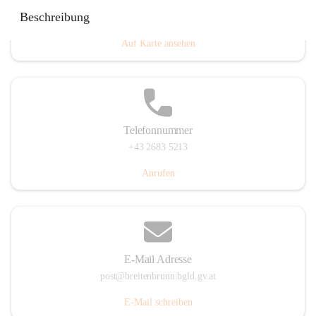
Eisenstädterstraße 18, 7091 Breitenbrunn am Neusiedler
Beschreibung
See, AUT
Auf Karte ansehen
Telefonnummer
+43 2683 5213
Anrufen
E-Mail Adresse
post@breitenbrunn.bgld.gv.at
E-Mail schreiben