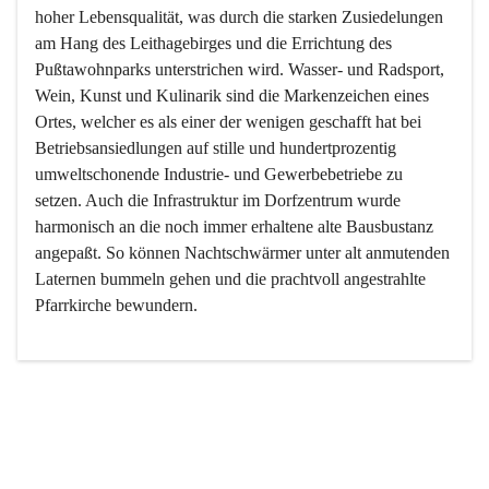
hoher Lebensqualität, was durch die starken Zusiedelungen 
am Hang des Leithagebirges und die Errichtung des 
Pußtawohnparks unterstrichen wird. Wasser- und Radsport, 
Wein, Kunst und Kulinarik sind die Markenzeichen eines 
Ortes, welcher es als einer der wenigen geschafft hat bei 
Betriebsansiedlungen auf stille und hundertprozentig 
umweltschonende Industrie- und Gewerbebetriebe zu 
setzen. Auch die Infrastruktur im Dorfzentrum wurde 
harmonisch an die noch immer erhaltene alte Bausbustanz 
angepaßt. So können Nachtschwärmer unter alt anmutenden 
Laternen bummeln gehen und die prachtvoll angestrahlte 
Pfarrkirche bewundern.

Der Weinbau dominert heute nicht mehr, ist aber integrativer 
Bestandteil der Kultur des Ortes, da man hier schon lange 
von Massenweinbau auf Qualitätsweinbau umgestellt hat. 
So ist es auch nicht verwunderlich, dass eines der historisch 
wertvollsten Gebäude die Ortsvinothek beherbergt und dass 
der Kellering ein beliebtes Ziel darstellt.
