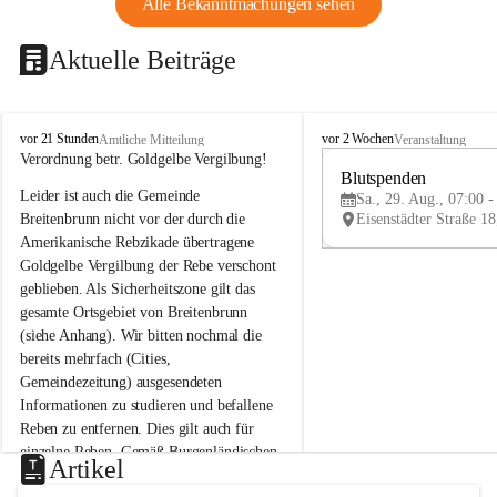
Alle Bekanntmachungen sehen
Aktuelle Beiträge
B
B
vor 21 Stunden
vor 2 Wochen
Amtliche Mitteilung
Veranstaltung
r
r
Verordnung betr. Goldgelbe Vergilbung!
e
e
Blutspenden
Leider ist auch die Gemeinde 
i
i
Sa., 29. Aug., 07:00 -
t
t
Breitenbrunn nicht vor der durch die 
e
e
Amerikanische Rebzikade übertragene 
n
n
Goldgelbe Vergilbung der Rebe verschont 
b
b
geblieben. Als Sicherheitszone gilt das 
r
r
gesamte Ortsgebiet von Breitenbrunn 
u
u
(siehe Anhang). Wir bitten nochmal die 
n
n
n
n
bereits mehrfach (Cities, 
a
a
Gemeindezeitung) ausgesendeten 
m
m
Informationen zu studieren und befallene 
N
N
Reben zu entfernen. Dies gilt auch für 
e
e
einzelne Reben. Gemäß Burgenländischen 
u
u
Artikel
Weinbaugesetz sind nicht gepflegte oder 
s
s