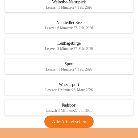
i
i
unzulässige Weingärten zu roden! Bitte 
Welterbe-Naturpark
e
e
helfen wir zusammen um unsere Winzer 
Lesezeit 1 Minute
•
27. Feb. 2026
d
d
vor den prognostizierten Ernteausfällen 
l
l
und den daraus folgenden wirtschaftlichen 
e
e
Neusiedler See
Schäden zu bewahren.
r
r
Lesezeit 6 Minuten
•
27. Feb. 2026
S
S
Verordnungen
e
e
Leithagebirge
04.08.2026
e
e
Lesezeit 3 Minuten
•
27. Feb. 2026
Maßnahmen zur Bekämpfung
der Goldgelben Vergilbung der
Sport
Rebe und der Amerikanischen
Lesezeit 1 Minute
•
27. Feb. 2026
Rebzikade
Anhang VBl. EU Nr. 18
Wassersport
_2026
Lesezeit 1 Minute
•
26. März 2026
1 Seite
•
1,4 MB
Radsport
VBl. EU Nr. 18_2026
Lesezeit 3 Minuten
•
27. Juli 2026
2 Seiten
•
2,1 MB
Alle Artikel sehen