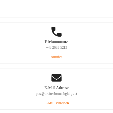
Eisenstädterstraße 18, 7091 Breitenbrunn am Neusiedler See, AUT
Auf Karte ansehen
Telefonnummer
+43 2683 5213
Anrufen
E-Mail Adresse
post@breitenbrunn.bgld.gv.at
E-Mail schreiben