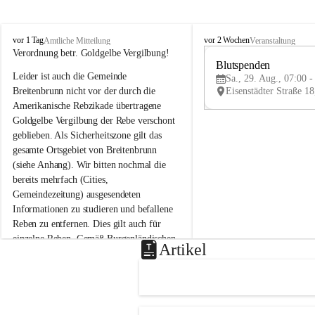
B
B
vor 1 Tag
vor 2 Wochen
Amtliche Mitteilung
Veranstaltung
r
r
Verordnung betr. Goldgelbe Vergilbung!
e
e
Blutspenden
Leider ist auch die Gemeinde 
i
i
Sa., 29. Aug., 07:00 -
t
t
Breitenbrunn nicht vor der durch die 
e
e
Amerikanische Rebzikade übertragene 
n
n
Goldgelbe Vergilbung der Rebe verschont 
b
b
geblieben. Als Sicherheitszone gilt das 
r
r
gesamte Ortsgebiet von Breitenbrunn 
u
u
(siehe Anhang). Wir bitten nochmal die 
n
n
n
n
bereits mehrfach (Cities, 
a
a
Gemeindezeitung) ausgesendeten 
m
m
Informationen zu studieren und befallene 
N
N
Reben zu entfernen. Dies gilt auch für 
e
e
einzelne Reben. Gemäß Burgenländischen 
u
u
Artikel
Weinbaugesetz sind nicht gepflegte oder 
s
s
i
i
unzulässige Weingärten zu roden! Bitte 
e
e
helfen wir zusammen um unsere Winzer 
d
d
vor den prognostizierten Ernteausfällen 
l
l
und den daraus folgenden wirtschaftlichen 