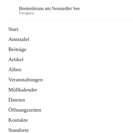
Breitenbrunn am Neusiedler See
Navigation
Start
Amtstafel
Formulare
Beiträge
18 Schnellzugriffe
Artikel
Gemeindeservice
7 Schnellzugriffe
Alben
Veranstaltungen
Müllkalender
Dateien
Öffnungszeiten
Kontakte
Standorte