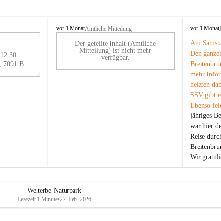
B
B
vor 1 Monat
vor 1 Monat
Amtliche Mitteilung
r
r
Am Samstag
Der geteilte Inhalt (Amtliche
e
e
29
Mitteilung) ist nicht mehr
Den ganzen
i
i
 12:30
AU
verfügbar.
t
t
Eisenstädter Straße 18, 7091 Breitenbrunn am Neusiedler See, AUT
Breitenbru
G
e
e
mehr Infor
n
n
heizten da
b
b
SSV gibt es
r
r
Ebenso feie
u
u
jähriges B
n
n
n
n
war hier d
a
a
Reise durc
m
m
Breitenbrun
N
N
Wir gratul
e
e
u
u
s
s
i
i
Welterbe-Naturpark
e
e
Lesezeit 1 Minute
•
27. Feb. 2026
d
d
l
l