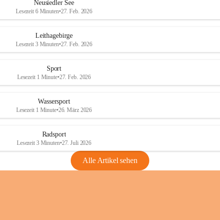
e
e
Neusiedler See
r
r
Lesezeit 6 Minuten
•
27. Feb. 2026
S
S
e
e
Leithagebirge
e
e
Lesezeit 3 Minuten
•
27. Feb. 2026
Sport
Lesezeit 1 Minute
•
27. Feb. 2026
Wassersport
Lesezeit 1 Minute
•
26. März 2026
Radsport
Lesezeit 3 Minuten
•
27. Juli 2026
Alle Artikel sehen