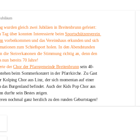
Jubiläum
 wurden gleich zwei Jubiläen in Breitenbrunn gefeiert: 
 Tag über konnten Interessierte beim 
Sportschützenverein 
nn
 vorbeikommen und das Vereinshaus erkunden und sich 
mationen zum Schießsport holen. In den Abendstunden 
nn die Steirerkanonen die Stimmung richtig an, denn den 
 nun bereits 70 Jahre!
rte der 
Chor der Pfarrgemeinde Breitenbrunn
 sein 40-
estehen beim Sommerkonzert in der Pfarrkirche. Zu Gast 
er Kolping Chor aus Linz, der sich momentan auf einer 
h das Burgenland befindet. Auch der Kids Pop Chor aus 
n durfte sein Bestes zeigen.
ieren nochmal ganz herzlich zu den runden Geburtstagen!