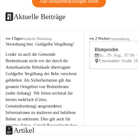
Alle Bekanntmachungen sehen
Aktuelle Beiträge
B
B
vor 4 Tagen
vor 2 Wochen
Amtliche Mitteilung
Veranstaltung
r
r
Verordnung betr. Goldgelbe Vergilbung!
e
e
Blutspenden
Leider ist auch die Gemeinde 
i
i
Sa., 29. Aug., 07:00 -
t
t
Breitenbrunn nicht vor der durch die 
e
e
Amerikanische Rebzikade übertragene 
n
n
Goldgelbe Vergilbung der Rebe verschont 
b
b
geblieben. Als Sicherheitszone gilt das 
r
r
gesamte Ortsgebiet von Breitenbrunn 
u
u
(siehe Anhang). Wir bitten nochmal die 
n
n
n
n
bereits mehrfach (Cities, 
a
a
Gemeindezeitung) ausgesendeten 
m
m
Informationen zu studieren und befallene 
N
N
Reben zu entfernen. Dies gilt auch für 
e
e
einzelne Reben. Gemäß Burgenländischen 
u
u
Artikel
Weinbaugesetz sind nicht gepflegte oder 
s
s