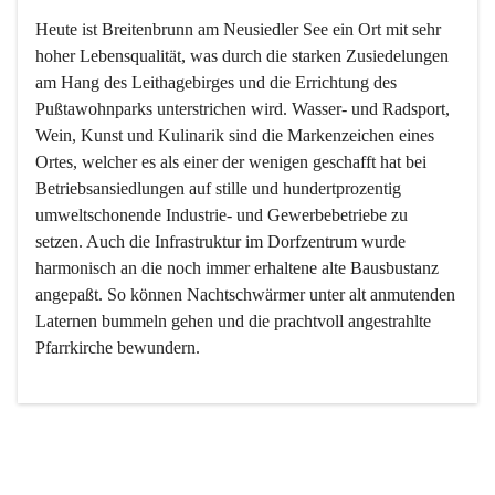
Heute ist Breitenbrunn am Neusiedler See ein Ort mit sehr 
hoher Lebensqualität, was durch die starken Zusiedelungen 
am Hang des Leithagebirges und die Errichtung des 
Pußtawohnparks unterstrichen wird. Wasser- und Radsport, 
Wein, Kunst und Kulinarik sind die Markenzeichen eines 
Ortes, welcher es als einer der wenigen geschafft hat bei 
Betriebsansiedlungen auf stille und hundertprozentig 
umweltschonende Industrie- und Gewerbebetriebe zu 
setzen. Auch die Infrastruktur im Dorfzentrum wurde 
harmonisch an die noch immer erhaltene alte Bausbustanz 
angepaßt. So können Nachtschwärmer unter alt anmutenden 
Laternen bummeln gehen und die prachtvoll angestrahlte 
Pfarrkirche bewundern.

Der Weinbau dominert heute nicht mehr, ist aber integrativer 
Bestandteil der Kultur des Ortes, da man hier schon lange 
von Massenweinbau auf Qualitätsweinbau umgestellt hat. 
So ist es auch nicht verwunderlich, dass eines der historisch 