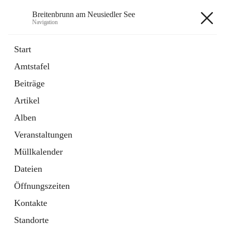
Breitenbrunn am Neusiedler See
Navigation
Breitenbrunn am Neusiedler See
Start
Amtstafel
Formulare
Beiträge
18 Schnellzugriffe
Artikel
Gemeindeservice
7 Schnellzugriffe
Alben
Veranstaltungen
+7
Müllkalender
Dateien
Öffnungszeiten
Kontakte
Hauptadresse
Standorte