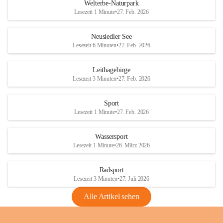
i
i
unzulässige Weingärten zu roden! Bitte 
Welterbe-Naturpark
e
e
helfen wir zusammen um unsere Winzer 
Lesezeit 1 Minute
•
27. Feb. 2026
d
d
vor den prognostizierten Ernteausfällen 
l
l
und den daraus folgenden wirtschaftlichen 
e
e
Neusiedler See
Schäden zu bewahren.
r
r
Lesezeit 6 Minuten
•
27. Feb. 2026
S
S
Verordnungen
e
e
Leithagebirge
04.08.2026
e
e
Lesezeit 3 Minuten
•
27. Feb. 2026
Maßnahmen zur Bekämpfung
der Goldgelben Vergilbung der
Sport
Rebe und der Amerikanischen
Lesezeit 1 Minute
•
27. Feb. 2026
Rebzikade
Anhang VBl. EU Nr. 18
Wassersport
_2026
Lesezeit 1 Minute
•
26. März 2026
1 Seite
•
1,4 MB
Radsport
VBl. EU Nr. 18_2026
Lesezeit 3 Minuten
•
27. Juli 2026
2 Seiten
•
2,1 MB
Alle Artikel sehen