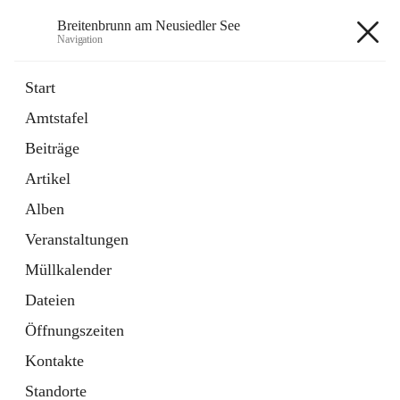
Breitenbrunn am Neusiedler See
Navigation
Breitenbrunn am Neusiedler See
Start
Amtstafel
Formulare
Beiträge
18 Schnellzugriffe
Artikel
Gemeindeservice
7 Schnellzugriffe
Alben
Veranstaltungen
+7
Müllkalender
Dateien
Öffnungszeiten
Kontakte
Hauptadresse
Standorte