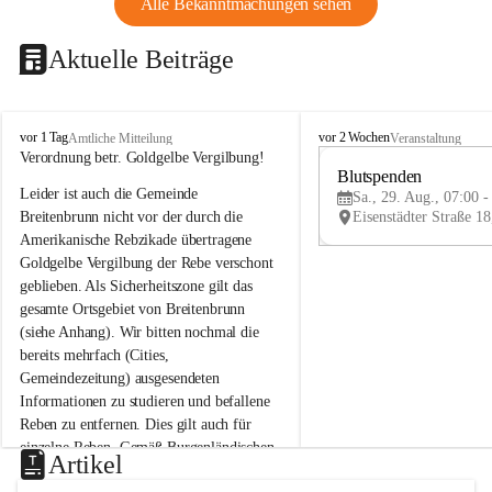
Alle Bekanntmachungen sehen
Aktuelle Beiträge
B
B
vor 1 Tag
vor 2 Wochen
Amtliche Mitteilung
Veranstaltung
r
r
Verordnung betr. Goldgelbe Vergilbung!
e
e
Blutspenden
Leider ist auch die Gemeinde 
i
i
Sa., 29. Aug., 07:00 -
t
t
Breitenbrunn nicht vor der durch die 
e
e
Amerikanische Rebzikade übertragene 
n
n
Goldgelbe Vergilbung der Rebe verschont 
b
b
geblieben. Als Sicherheitszone gilt das 
r
r
gesamte Ortsgebiet von Breitenbrunn 
u
u
(siehe Anhang). Wir bitten nochmal die 
n
n
n
n
bereits mehrfach (Cities, 
a
a
Gemeindezeitung) ausgesendeten 
m
m
Informationen zu studieren und befallene 
N
N
Reben zu entfernen. Dies gilt auch für 
e
e
einzelne Reben. Gemäß Burgenländischen 
u
u
Artikel
Weinbaugesetz sind nicht gepflegte oder 
s
s