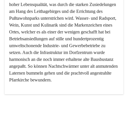
hoher Lebensqualität, was durch die starken Zusiedelungen 
am Hang des Leithagebirges und die Errichtung des 
Pußtawohnparks unterstrichen wird. Wasser- und Radsport, 
Wein, Kunst und Kulinarik sind die Markenzeichen eines 
Ortes, welcher es als einer der wenigen geschafft hat bei 
Betriebsansiedlungen auf stille und hundertprozentig 
umweltschonende Industrie- und Gewerbebetriebe zu 
setzen. Auch die Infrastruktur im Dorfzentrum wurde 
harmonisch an die noch immer erhaltene alte Bausbustanz 
angepaßt. So können Nachtschwärmer unter alt anmutenden 
Laternen bummeln gehen und die prachtvoll angestrahlte 
Pfarrkirche bewundern.

Der Weinbau dominert heute nicht mehr, ist aber integrativer 
Bestandteil der Kultur des Ortes, da man hier schon lange 
von Massenweinbau auf Qualitätsweinbau umgestellt hat. 
So ist es auch nicht verwunderlich, dass eines der historisch 
wertvollsten Gebäude die Ortsvinothek beherbergt und dass 
der Kellering ein beliebtes Ziel darstellt.
