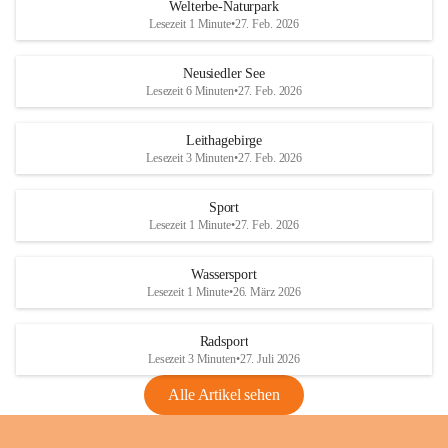
i
i
unzulässige Weingärten zu roden! Bitte 
Welterbe-Naturpark
e
e
helfen wir zusammen um unsere Winzer 
Lesezeit 1 Minute
•
27. Feb. 2026
d
d
vor den prognostizierten Ernteausfällen 
l
l
und den daraus folgenden wirtschaftlichen 
e
e
Neusiedler See
Schäden zu bewahren.
r
r
Lesezeit 6 Minuten
•
27. Feb. 2026
S
S
Verordnungen
e
e
Leithagebirge
04.08.2026
e
e
Lesezeit 3 Minuten
•
27. Feb. 2026
Maßnahmen zur Bekämpfung
der Goldgelben Vergilbung der
Sport
Rebe und der Amerikanischen
Lesezeit 1 Minute
•
27. Feb. 2026
Rebzikade
Anhang VBl. EU Nr. 18
Wassersport
_2026
Lesezeit 1 Minute
•
26. März 2026
1 Seite
•
1,4 MB
Radsport
VBl. EU Nr. 18_2026
Lesezeit 3 Minuten
•
27. Juli 2026
2 Seiten
•
2,1 MB
Alle Artikel sehen