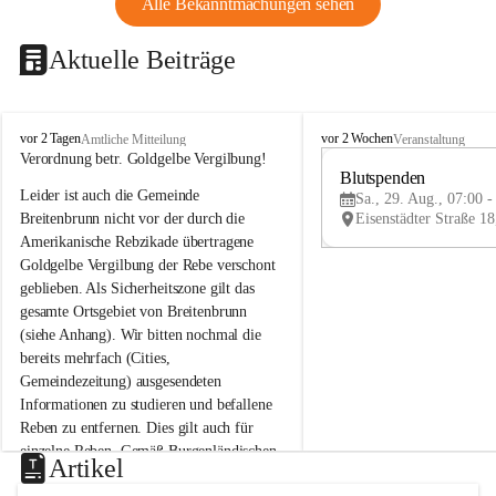
Alle Bekanntmachungen sehen
Aktuelle Beiträge
B
B
vor 2 Tagen
vor 2 Wochen
Amtliche Mitteilung
Veranstaltung
r
r
Verordnung betr. Goldgelbe Vergilbung!
e
e
Blutspenden
Leider ist auch die Gemeinde 
i
i
Sa., 29. Aug., 07:00 -
t
t
Breitenbrunn nicht vor der durch die 
e
e
Amerikanische Rebzikade übertragene 
n
n
Goldgelbe Vergilbung der Rebe verschont 
b
b
geblieben. Als Sicherheitszone gilt das 
r
r
gesamte Ortsgebiet von Breitenbrunn 
u
u
(siehe Anhang). Wir bitten nochmal die 
n
n
n
n
bereits mehrfach (Cities, 
a
a
Gemeindezeitung) ausgesendeten 
m
m
Informationen zu studieren und befallene 
N
N
Reben zu entfernen. Dies gilt auch für 
e
e
einzelne Reben. Gemäß Burgenländischen 
u
u
Artikel
Weinbaugesetz sind nicht gepflegte oder 
s
s