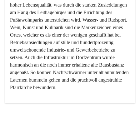
hoher Lebensqualität, was durch die starken Zusiedelungen 
am Hang des Leithagebirges und die Errichtung des 
Pußtawohnparks unterstrichen wird. Wasser- und Radsport, 
Wein, Kunst und Kulinarik sind die Markenzeichen eines 
Ortes, welcher es als einer der wenigen geschafft hat bei 
Betriebsansiedlungen auf stille und hundertprozentig 
umweltschonende Industrie- und Gewerbebetriebe zu 
setzen. Auch die Infrastruktur im Dorfzentrum wurde 
harmonisch an die noch immer erhaltene alte Bausbustanz 
angepaßt. So können Nachtschwärmer unter alt anmutenden 
Laternen bummeln gehen und die prachtvoll angestrahlte 
Pfarrkirche bewundern.

Der Weinbau dominert heute nicht mehr, ist aber integrativer 
Bestandteil der Kultur des Ortes, da man hier schon lange 
von Massenweinbau auf Qualitätsweinbau umgestellt hat. 
So ist es auch nicht verwunderlich, dass eines der historisch 
wertvollsten Gebäude die Ortsvinothek beherbergt und dass 
der Kellering ein beliebtes Ziel darstellt.
