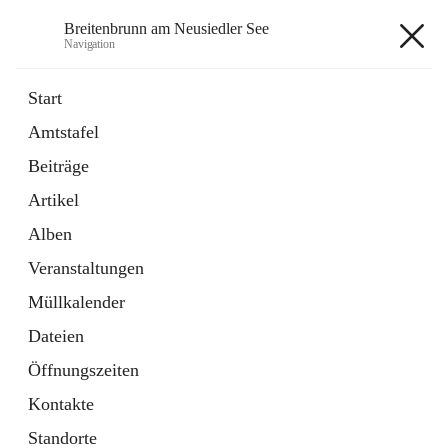
Breitenbrunn am Neusiedler See
Navigation
Breitenbrunn am Neusiedler See
Start
Amtstafel
Formulare
Beiträge
18 Schnellzugriffe
Artikel
Gemeindeservice
7 Schnellzugriffe
Alben
Veranstaltungen
+7
Müllkalender
Dateien
Öffnungszeiten
Kontakte
Hauptadresse
Standorte