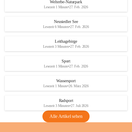
i
i
unzulässige Weingärten zu roden! Bitte 
Welterbe-Naturpark
e
e
helfen wir zusammen um unsere Winzer 
Lesezeit 1 Minute
•
27. Feb. 2026
d
d
vor den prognostizierten Ernteausfällen 
l
l
und den daraus folgenden wirtschaftlichen 
e
e
Neusiedler See
Schäden zu bewahren.
r
r
Lesezeit 6 Minuten
•
27. Feb. 2026
S
S
Verordnungen
e
e
Leithagebirge
04.08.2026
e
e
Lesezeit 3 Minuten
•
27. Feb. 2026
Maßnahmen zur Bekämpfung
der Goldgelben Vergilbung der
Sport
Rebe und der Amerikanischen
Lesezeit 1 Minute
•
27. Feb. 2026
Rebzikade
Anhang VBl. EU Nr. 18
Wassersport
_2026
Lesezeit 1 Minute
•
26. März 2026
1 Seite
•
1,4 MB
Radsport
VBl. EU Nr. 18_2026
Lesezeit 3 Minuten
•
27. Juli 2026
2 Seiten
•
2,1 MB
Alle Artikel sehen