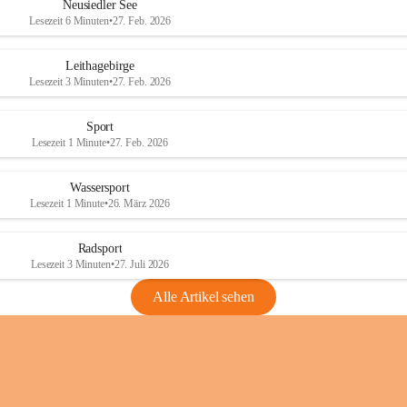
e
e
Neusiedler See
r
r
Lesezeit 6 Minuten
•
27. Feb. 2026
S
S
e
e
Leithagebirge
e
e
Lesezeit 3 Minuten
•
27. Feb. 2026
Sport
Lesezeit 1 Minute
•
27. Feb. 2026
Wassersport
Lesezeit 1 Minute
•
26. März 2026
Radsport
Lesezeit 3 Minuten
•
27. Juli 2026
Alle Artikel sehen