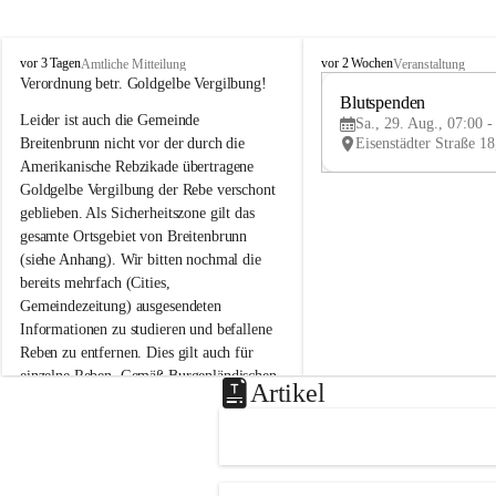
B
B
vor 3 Tagen
vor 2 Wochen
Amtliche Mitteilung
Veranstaltung
r
r
Verordnung betr. Goldgelbe Vergilbung!
e
e
Blutspenden
Leider ist auch die Gemeinde 
i
i
Sa., 29. Aug., 07:00 -
t
t
Breitenbrunn nicht vor der durch die 
e
e
Amerikanische Rebzikade übertragene 
n
n
Goldgelbe Vergilbung der Rebe verschont 
b
b
geblieben. Als Sicherheitszone gilt das 
r
r
gesamte Ortsgebiet von Breitenbrunn 
u
u
(siehe Anhang). Wir bitten nochmal die 
n
n
n
n
bereits mehrfach (Cities, 
a
a
Gemeindezeitung) ausgesendeten 
m
m
Informationen zu studieren und befallene 
N
N
Reben zu entfernen. Dies gilt auch für 
e
e
einzelne Reben. Gemäß Burgenländischen 
u
u
Artikel
Weinbaugesetz sind nicht gepflegte oder 
s
s
i
i
unzulässige Weingärten zu roden! Bitte 
e
e
helfen wir zusammen um unsere Winzer 
d
d
vor den prognostizierten Ernteausfällen 
l
l
und den daraus folgenden wirtschaftlichen 