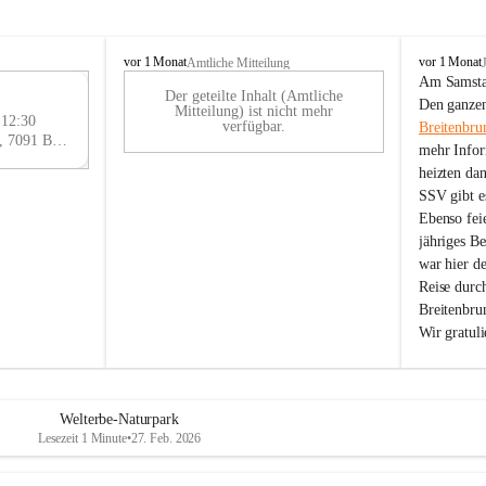
B
B
vor 1 Monat
vor 1 Monat
Amtliche Mitteilung
r
r
Am Samstag
Der geteilte Inhalt (Amtliche
e
e
29
Den ganzen
Mitteilung) ist nicht mehr
i
i
 12:30
AU
verfügbar.
Breitenbru
t
t
Eisenstädter Straße 18, 7091 Breitenbrunn am Neusiedler See, AUT
G
mehr Infor
e
e
heizten da
n
n
SSV gibt es
b
b
r
r
Ebenso feie
u
u
jähriges B
n
n
war hier d
n
n
Reise durc
a
a
Breitenbrun
m
m
Wir gratul
N
N
e
e
u
u
s
s
i
i
Welterbe-Naturpark
e
e
Lesezeit 1 Minute
•
27. Feb. 2026
d
d
l
l