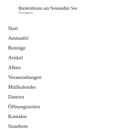
Breitenbrunn am Neusiedler See
Navigation
Start
Amtstafel
Formulare
Beiträge
18 Schnellzugriffe
Artikel
Gemeindeservice
7 Schnellzugriffe
Alben
Veranstaltungen
Müllkalender
Dateien
Öffnungszeiten
Kontakte
Standorte