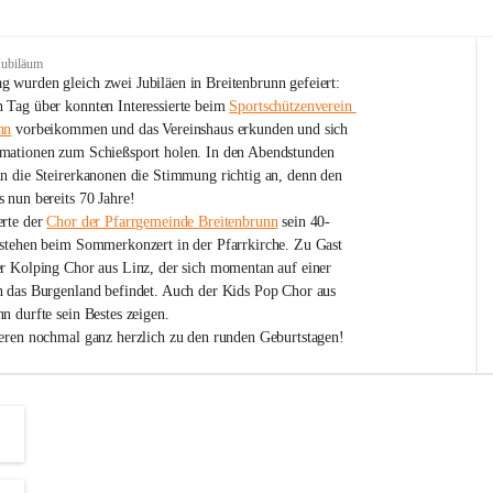
Jubiläum
 wurden gleich zwei Jubiläen in Breitenbrunn gefeiert: 
 Tag über konnten Interessierte beim 
Sportschützenverein 
nn
 vorbeikommen und das Vereinshaus erkunden und sich 
mationen zum Schießsport holen. In den Abendstunden 
nn die Steirerkanonen die Stimmung richtig an, denn den 
 nun bereits 70 Jahre!
rte der 
Chor der Pfarrgemeinde Breitenbrunn
 sein 40-
estehen beim Sommerkonzert in der Pfarrkirche. Zu Gast 
er Kolping Chor aus Linz, der sich momentan auf einer 
h das Burgenland befindet. Auch der Kids Pop Chor aus 
n durfte sein Bestes zeigen.
ieren nochmal ganz herzlich zu den runden Geburtstagen!