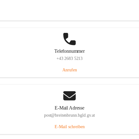
Eisenstädterstraße 18, 7091 Breitenbrunn am Neusiedler See, AUT
Auf Karte ansehen
Telefonnummer
+43 2683 5213
Anrufen
E-Mail Adresse
post@breitenbrunn.bgld.gv.at
E-Mail schreiben