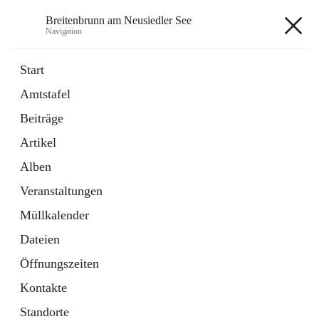
Breitenbrunn am Neusiedler See
Navigation
Breitenbrunn am Neusiedler See
Start
Amtstafel
Formulare
Beiträge
18 Schnellzugriffe
Artikel
Gemeindeservice
7 Schnellzugriffe
Alben
Veranstaltungen
+7
Müllkalender
Dateien
Öffnungszeiten
Kontakte
Hauptadresse
Standorte