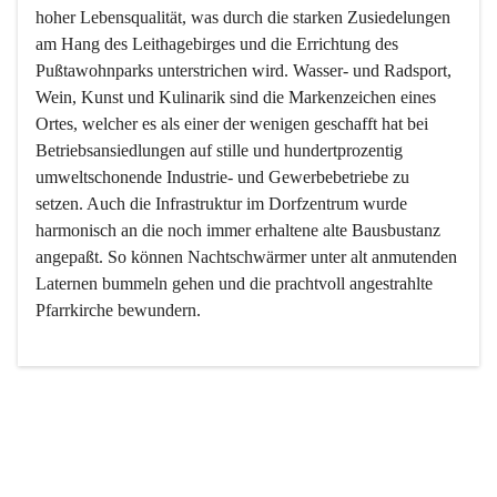
hoher Lebensqualität, was durch die starken Zusiedelungen 
am Hang des Leithagebirges und die Errichtung des 
Pußtawohnparks unterstrichen wird. Wasser- und Radsport, 
Wein, Kunst und Kulinarik sind die Markenzeichen eines 
Ortes, welcher es als einer der wenigen geschafft hat bei 
Betriebsansiedlungen auf stille und hundertprozentig 
umweltschonende Industrie- und Gewerbebetriebe zu 
setzen. Auch die Infrastruktur im Dorfzentrum wurde 
harmonisch an die noch immer erhaltene alte Bausbustanz 
angepaßt. So können Nachtschwärmer unter alt anmutenden 
Laternen bummeln gehen und die prachtvoll angestrahlte 
Pfarrkirche bewundern.

Der Weinbau dominert heute nicht mehr, ist aber integrativer 
Bestandteil der Kultur des Ortes, da man hier schon lange 
von Massenweinbau auf Qualitätsweinbau umgestellt hat. 
So ist es auch nicht verwunderlich, dass eines der historisch 
wertvollsten Gebäude die Ortsvinothek beherbergt und dass 
der Kellering ein beliebtes Ziel darstellt.
