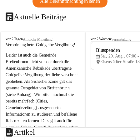
Alle Bekanntmachungen sehen
Aktuelle Beiträge
B
B
vor 2 Tagen
vor 2 Wochen
Amtliche Mitteilung
Veranstaltung
r
r
Verordnung betr. Goldgelbe Vergilbung!
e
e
Blutspenden
Leider ist auch die Gemeinde 
i
i
Sa., 29. Aug., 07:00 -
t
t
Breitenbrunn nicht vor der durch die 
e
e
Amerikanische Rebzikade übertragene 
n
n
Goldgelbe Vergilbung der Rebe verschont 
b
b
geblieben. Als Sicherheitszone gilt das 
r
r
gesamte Ortsgebiet von Breitenbrunn 
u
u
(siehe Anhang). Wir bitten nochmal die 
n
n
n
n
bereits mehrfach (Cities, 
a
a
Gemeindezeitung) ausgesendeten 
m
m
Informationen zu studieren und befallene 
N
N
Reben zu entfernen. Dies gilt auch für 
e
e
einzelne Reben. Gemäß Burgenländischen 
u
u
Artikel
Weinbaugesetz sind nicht gepflegte oder 
s
s