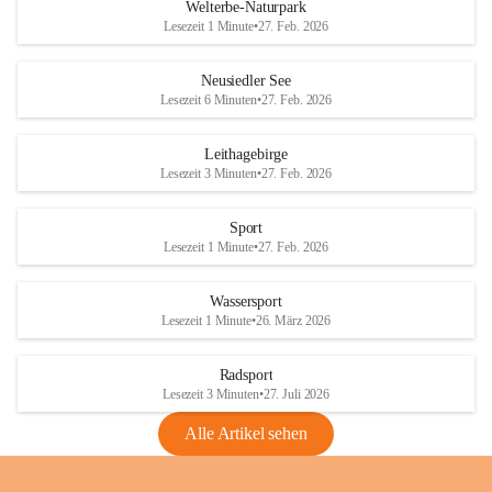
i
i
unzulässige Weingärten zu roden! Bitte 
Welterbe-Naturpark
e
e
helfen wir zusammen um unsere Winzer 
Lesezeit 1 Minute
•
27. Feb. 2026
d
d
vor den prognostizierten Ernteausfällen 
l
l
und den daraus folgenden wirtschaftlichen 
e
e
Neusiedler See
Schäden zu bewahren.
r
r
Lesezeit 6 Minuten
•
27. Feb. 2026
S
S
Verordnungen
e
e
Leithagebirge
04.08.2026
e
e
Lesezeit 3 Minuten
•
27. Feb. 2026
Maßnahmen zur Bekämpfung
der Goldgelben Vergilbung der
Sport
Rebe und der Amerikanischen
Lesezeit 1 Minute
•
27. Feb. 2026
Rebzikade
Anhang VBl. EU Nr. 18
Wassersport
_2026
Lesezeit 1 Minute
•
26. März 2026
1 Seite
•
1,4 MB
Radsport
VBl. EU Nr. 18_2026
Lesezeit 3 Minuten
•
27. Juli 2026
2 Seiten
•
2,1 MB
Alle Artikel sehen