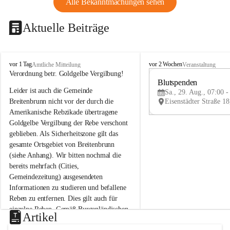
Alle Bekanntmachungen sehen
Aktuelle Beiträge
B
B
vor 1 Tag
vor 2 Wochen
Amtliche Mitteilung
Veranstaltung
r
r
Verordnung betr. Goldgelbe Vergilbung!
e
e
Blutspenden
Leider ist auch die Gemeinde 
i
i
Sa., 29. Aug., 07:00 -
t
t
Breitenbrunn nicht vor der durch die 
e
e
Amerikanische Rebzikade übertragene 
n
n
Goldgelbe Vergilbung der Rebe verschont 
b
b
geblieben. Als Sicherheitszone gilt das 
r
r
gesamte Ortsgebiet von Breitenbrunn 
u
u
(siehe Anhang). Wir bitten nochmal die 
n
n
n
n
bereits mehrfach (Cities, 
a
a
Gemeindezeitung) ausgesendeten 
m
m
Informationen zu studieren und befallene 
N
N
Reben zu entfernen. Dies gilt auch für 
e
e
einzelne Reben. Gemäß Burgenländischen 
u
u
Artikel
Weinbaugesetz sind nicht gepflegte oder 
s
s