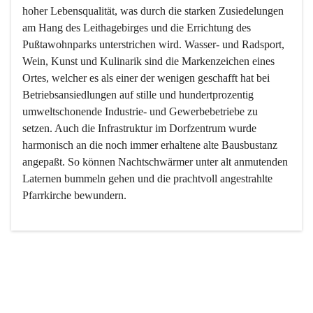
hoher Lebensqualität, was durch die starken Zusiedelungen 
am Hang des Leithagebirges und die Errichtung des 
Pußtawohnparks unterstrichen wird. Wasser- und Radsport, 
Wein, Kunst und Kulinarik sind die Markenzeichen eines 
Ortes, welcher es als einer der wenigen geschafft hat bei 
Betriebsansiedlungen auf stille und hundertprozentig 
umweltschonende Industrie- und Gewerbebetriebe zu 
setzen. Auch die Infrastruktur im Dorfzentrum wurde 
harmonisch an die noch immer erhaltene alte Bausbustanz 
angepaßt. So können Nachtschwärmer unter alt anmutenden 
Laternen bummeln gehen und die prachtvoll angestrahlte 
Pfarrkirche bewundern.

Der Weinbau dominert heute nicht mehr, ist aber integrativer 
Bestandteil der Kultur des Ortes, da man hier schon lange 
von Massenweinbau auf Qualitätsweinbau umgestellt hat. 
So ist es auch nicht verwunderlich, dass eines der historisch 
wertvollsten Gebäude die Ortsvinothek beherbergt und dass 
der Kellering ein beliebtes Ziel darstellt.
