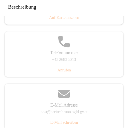
Eisenstädterstraße 18, 7091 Breitenbrunn am Neusiedler
Beschreibung
See, AUT
Auf Karte ansehen
Telefonnummer
+43 2683 5213
Anrufen
E-Mail Adresse
post@breitenbrunn.bgld.gv.at
E-Mail schreiben