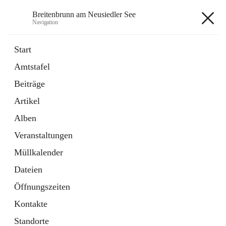
Breitenbrunn am Neusiedler See
Navigation
Breitenbrunn am Neusiedler See
Start
Amtstafel
Formulare
Beiträge
18 Schnellzugriffe
Artikel
Gemeindeservice
7 Schnellzugriffe
Alben
Veranstaltungen
+7
Müllkalender
Dateien
Öffnungszeiten
Kontakte
Hauptadresse
Standorte