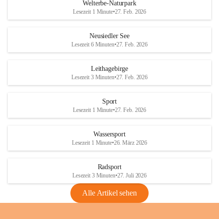
i
i
unzulässige Weingärten zu roden! Bitte 
Welterbe-Naturpark
e
e
helfen wir zusammen um unsere Winzer 
Lesezeit 1 Minute
•
27. Feb. 2026
d
d
vor den prognostizierten Ernteausfällen 
l
l
und den daraus folgenden wirtschaftlichen 
e
e
Neusiedler See
Schäden zu bewahren.
r
r
Lesezeit 6 Minuten
•
27. Feb. 2026
S
S
Verordnungen
e
e
Leithagebirge
04.08.2026
e
e
Lesezeit 3 Minuten
•
27. Feb. 2026
Maßnahmen zur Bekämpfung
der Goldgelben Vergilbung der
Sport
Rebe und der Amerikanischen
Lesezeit 1 Minute
•
27. Feb. 2026
Rebzikade
Anhang VBl. EU Nr. 18
Wassersport
_2026
Lesezeit 1 Minute
•
26. März 2026
1 Seite
•
1,4 MB
Radsport
VBl. EU Nr. 18_2026
Lesezeit 3 Minuten
•
27. Juli 2026
2 Seiten
•
2,1 MB
Alle Artikel sehen