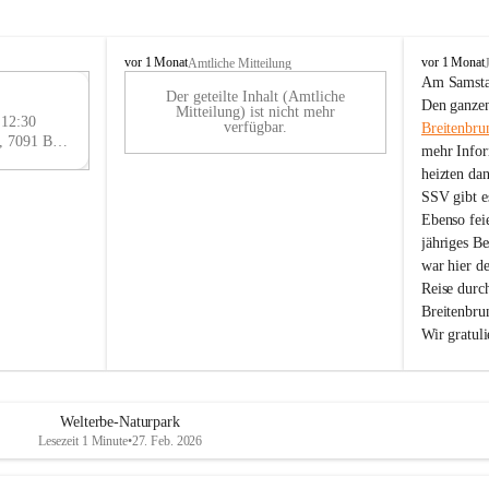
B
B
vor 1 Monat
vor 1 Monat
Amtliche Mitteilung
r
r
Am Samstag
Der geteilte Inhalt (Amtliche
e
e
29
Den ganzen
Mitteilung) ist nicht mehr
i
i
 12:30
AU
verfügbar.
Breitenbru
t
t
Eisenstädter Straße 18, 7091 Breitenbrunn am Neusiedler See, AUT
G
mehr Infor
e
e
heizten da
n
n
SSV gibt es
b
b
r
r
Ebenso feie
u
u
jähriges B
n
n
war hier d
n
n
Reise durc
a
a
Breitenbrun
m
m
Wir gratul
N
N
e
e
u
u
s
s
i
i
Welterbe-Naturpark
e
e
Lesezeit 1 Minute
•
27. Feb. 2026
d
d
l
l