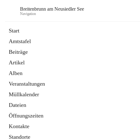
Breitenbrunn am Neusiedler See
Navigation
Start
Amtstafel
Formulare
Beiträge
18 Schnellzugriffe
Artikel
Gemeindeservice
7 Schnellzugriffe
Alben
Veranstaltungen
Müllkalender
Dateien
Öffnungszeiten
Kontakte
Standorte