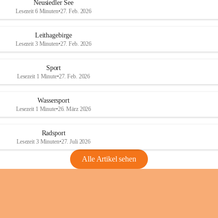
e
e
Neusiedler See
r
r
Lesezeit 6 Minuten
•
27. Feb. 2026
S
S
e
e
Leithagebirge
e
e
Lesezeit 3 Minuten
•
27. Feb. 2026
Sport
Lesezeit 1 Minute
•
27. Feb. 2026
Wassersport
Lesezeit 1 Minute
•
26. März 2026
Radsport
Lesezeit 3 Minuten
•
27. Juli 2026
Alle Artikel sehen