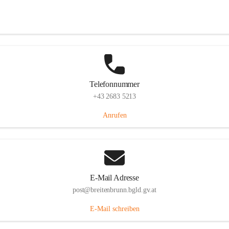
Eisenstädterstraße 18, 7091 Breitenbrunn am Neusiedler See, AUT
Auf Karte ansehen
Telefonnummer
+43 2683 5213
Anrufen
E-Mail Adresse
post@breitenbrunn.bgld.gv.at
E-Mail schreiben