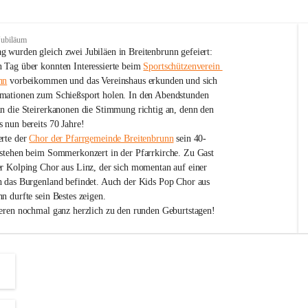
Jubiläum
 wurden gleich zwei Jubiläen in Breitenbrunn gefeiert: 
 Tag über konnten Interessierte beim 
Sportschützenverein 
nn
 vorbeikommen und das Vereinshaus erkunden und sich 
mationen zum Schießsport holen. In den Abendstunden 
nn die Steirerkanonen die Stimmung richtig an, denn den 
 nun bereits 70 Jahre!
rte der 
Chor der Pfarrgemeinde Breitenbrunn
 sein 40-
estehen beim Sommerkonzert in der Pfarrkirche. Zu Gast 
er Kolping Chor aus Linz, der sich momentan auf einer 
h das Burgenland befindet. Auch der Kids Pop Chor aus 
n durfte sein Bestes zeigen.
ieren nochmal ganz herzlich zu den runden Geburtstagen!