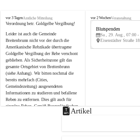
B
B
vor 3 Tagen
vor 2 Wochen
Amtliche Mitteilung
Veranstaltung
r
r
Verordnung betr. Goldgelbe Vergilbung!
e
e
Blutspenden
Leider ist auch die Gemeinde 
i
i
Sa., 29. Aug., 07:00 -
t
t
Breitenbrunn nicht vor der durch die 
e
e
Amerikanische Rebzikade übertragene 
n
n
Goldgelbe Vergilbung der Rebe verschont 
b
b
geblieben. Als Sicherheitszone gilt das 
r
r
gesamte Ortsgebiet von Breitenbrunn 
u
u
(siehe Anhang). Wir bitten nochmal die 
n
n
n
n
bereits mehrfach (Cities, 
a
a
Gemeindezeitung) ausgesendeten 
m
m
Informationen zu studieren und befallene 
N
N
Reben zu entfernen. Dies gilt auch für 
e
e
einzelne Reben. Gemäß Burgenländischen 
u
u
Artikel
Weinbaugesetz sind nicht gepflegte oder 
s
s
i
i
unzulässige Weingärten zu roden! Bitte 
e
e
helfen wir zusammen um unsere Winzer 
d
d
vor den prognostizierten Ernteausfällen 
l
l
und den daraus folgenden wirtschaftlichen 