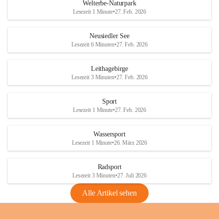
i
i
unzulässige Weingärten zu roden! Bitte 
Welterbe-Naturpark
e
e
helfen wir zusammen um unsere Winzer 
Lesezeit 1 Minute
•
27. Feb. 2026
d
d
vor den prognostizierten Ernteausfällen 
l
l
und den daraus folgenden wirtschaftlichen 
e
e
Neusiedler See
Schäden zu bewahren.
r
r
Lesezeit 6 Minuten
•
27. Feb. 2026
S
S
Verordnungen
e
e
Leithagebirge
04.08.2026
e
e
Lesezeit 3 Minuten
•
27. Feb. 2026
Maßnahmen zur Bekämpfung
der Goldgelben Vergilbung der
Sport
Rebe und der Amerikanischen
Lesezeit 1 Minute
•
27. Feb. 2026
Rebzikade
Anhang VBl. EU Nr. 18
Wassersport
_2026
Lesezeit 1 Minute
•
26. März 2026
1 Seite
•
1,4 MB
Radsport
VBl. EU Nr. 18_2026
Lesezeit 3 Minuten
•
27. Juli 2026
2 Seiten
•
2,1 MB
Alle Artikel sehen