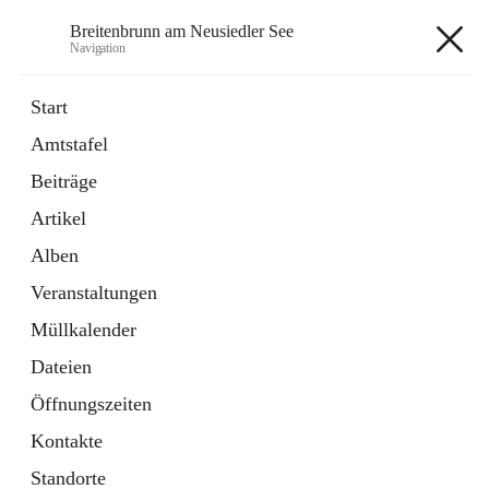
Breitenbrunn am Neusiedler See
Navigation
Breitenbrunn am Neusiedler See
Start
Amtstafel
Formulare
Beiträge
18 Schnellzugriffe
Artikel
Gemeindeservice
7 Schnellzugriffe
Alben
Veranstaltungen
+7
Müllkalender
Dateien
Öffnungszeiten
Kontakte
Hauptadresse
Standorte