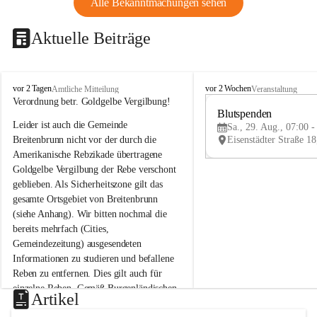
Alle Bekanntmachungen sehen
Aktuelle Beiträge
B
B
vor 2 Tagen
vor 2 Wochen
Amtliche Mitteilung
Veranstaltung
r
r
Verordnung betr. Goldgelbe Vergilbung!
e
e
Blutspenden
Leider ist auch die Gemeinde 
i
i
Sa., 29. Aug., 07:00 -
t
t
Breitenbrunn nicht vor der durch die 
e
e
Amerikanische Rebzikade übertragene 
n
n
Goldgelbe Vergilbung der Rebe verschont 
b
b
geblieben. Als Sicherheitszone gilt das 
r
r
gesamte Ortsgebiet von Breitenbrunn 
u
u
(siehe Anhang). Wir bitten nochmal die 
n
n
n
n
bereits mehrfach (Cities, 
a
a
Gemeindezeitung) ausgesendeten 
m
m
Informationen zu studieren und befallene 
N
N
Reben zu entfernen. Dies gilt auch für 
e
e
einzelne Reben. Gemäß Burgenländischen 
u
u
Artikel
Weinbaugesetz sind nicht gepflegte oder 
s
s