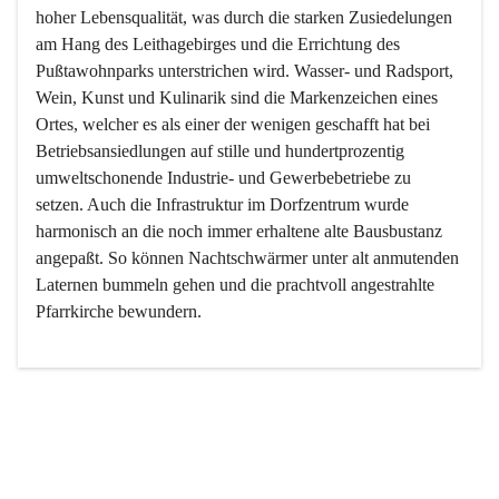
hoher Lebensqualität, was durch die starken Zusiedelungen 
am Hang des Leithagebirges und die Errichtung des 
Pußtawohnparks unterstrichen wird. Wasser- und Radsport, 
Wein, Kunst und Kulinarik sind die Markenzeichen eines 
Ortes, welcher es als einer der wenigen geschafft hat bei 
Betriebsansiedlungen auf stille und hundertprozentig 
umweltschonende Industrie- und Gewerbebetriebe zu 
setzen. Auch die Infrastruktur im Dorfzentrum wurde 
harmonisch an die noch immer erhaltene alte Bausbustanz 
angepaßt. So können Nachtschwärmer unter alt anmutenden 
Laternen bummeln gehen und die prachtvoll angestrahlte 
Pfarrkirche bewundern.

Der Weinbau dominert heute nicht mehr, ist aber integrativer 
Bestandteil der Kultur des Ortes, da man hier schon lange 
von Massenweinbau auf Qualitätsweinbau umgestellt hat. 
So ist es auch nicht verwunderlich, dass eines der historisch 
wertvollsten Gebäude die Ortsvinothek beherbergt und dass 
der Kellering ein beliebtes Ziel darstellt.
