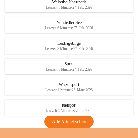
i
i
unzulässige Weingärten zu roden! Bitte 
Welterbe-Naturpark
e
e
helfen wir zusammen um unsere Winzer 
Lesezeit 1 Minute
•
27. Feb. 2026
d
d
vor den prognostizierten Ernteausfällen 
l
l
und den daraus folgenden wirtschaftlichen 
e
e
Neusiedler See
Schäden zu bewahren.
r
r
Lesezeit 6 Minuten
•
27. Feb. 2026
S
S
Verordnungen
e
e
Leithagebirge
04.08.2026
e
e
Lesezeit 3 Minuten
•
27. Feb. 2026
Maßnahmen zur Bekämpfung
der Goldgelben Vergilbung der
Sport
Rebe und der Amerikanischen
Lesezeit 1 Minute
•
27. Feb. 2026
Rebzikade
Anhang VBl. EU Nr. 18
Wassersport
_2026
Lesezeit 1 Minute
•
26. März 2026
1 Seite
•
1,4 MB
Radsport
VBl. EU Nr. 18_2026
Lesezeit 3 Minuten
•
27. Juli 2026
2 Seiten
•
2,1 MB
Alle Artikel sehen