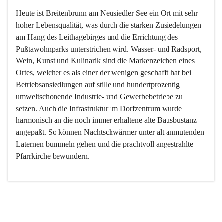
Heute ist Breitenbrunn am Neusiedler See ein Ort mit sehr 
hoher Lebensqualität, was durch die starken Zusiedelungen 
am Hang des Leithagebirges und die Errichtung des 
Pußtawohnparks unterstrichen wird. Wasser- und Radsport, 
Wein, Kunst und Kulinarik sind die Markenzeichen eines 
Ortes, welcher es als einer der wenigen geschafft hat bei 
Betriebsansiedlungen auf stille und hundertprozentig 
umweltschonende Industrie- und Gewerbebetriebe zu 
setzen. Auch die Infrastruktur im Dorfzentrum wurde 
harmonisch an die noch immer erhaltene alte Bausbustanz 
angepaßt. So können Nachtschwärmer unter alt anmutenden 
Laternen bummeln gehen und die prachtvoll angestrahlte 
Pfarrkirche bewundern.

Der Weinbau dominert heute nicht mehr, ist aber integrativer 
Bestandteil der Kultur des Ortes, da man hier schon lange 
von Massenweinbau auf Qualitätsweinbau umgestellt hat. 
So ist es auch nicht verwunderlich, dass eines der historisch 