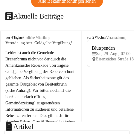
Alle Bekanntmachungen sehen
Aktuelle Beiträge
B
B
vor 4 Tagen
vor 2 Wochen
Amtliche Mitteilung
Veranstaltung
r
r
Verordnung betr. Goldgelbe Vergilbung!
e
e
Blutspenden
Leider ist auch die Gemeinde 
i
i
Sa., 29. Aug., 07:00 -
t
t
Breitenbrunn nicht vor der durch die 
e
e
Amerikanische Rebzikade übertragene 
n
n
Goldgelbe Vergilbung der Rebe verschont 
b
b
geblieben. Als Sicherheitszone gilt das 
r
r
gesamte Ortsgebiet von Breitenbrunn 
u
u
(siehe Anhang). Wir bitten nochmal die 
n
n
n
n
bereits mehrfach (Cities, 
a
a
Gemeindezeitung) ausgesendeten 
m
m
Informationen zu studieren und befallene 
N
N
Reben zu entfernen. Dies gilt auch für 
e
e
einzelne Reben. Gemäß Burgenländischen 
u
u
Artikel
Weinbaugesetz sind nicht gepflegte oder 
s
s