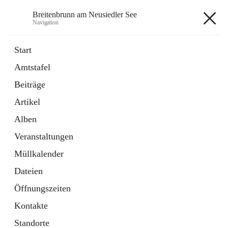
Breitenbrunn am Neusiedler See
Navigation
Breitenbrunn am Neusiedler See
Start
Amtstafel
Formulare
Beiträge
18 Schnellzugriffe
Artikel
Gemeindeservice
7 Schnellzugriffe
Alben
Veranstaltungen
+7
Müllkalender
Dateien
Öffnungszeiten
Kontakte
Hauptadresse
Standorte