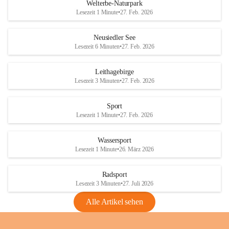
i
i
unzulässige Weingärten zu roden! Bitte 
Welterbe-Naturpark
e
e
helfen wir zusammen um unsere Winzer 
Lesezeit 1 Minute
•
27. Feb. 2026
d
d
vor den prognostizierten Ernteausfällen 
l
l
und den daraus folgenden wirtschaftlichen 
e
e
Neusiedler See
Schäden zu bewahren.
r
r
Lesezeit 6 Minuten
•
27. Feb. 2026
S
S
Verordnungen
e
e
Leithagebirge
04.08.2026
e
e
Lesezeit 3 Minuten
•
27. Feb. 2026
Maßnahmen zur Bekämpfung
der Goldgelben Vergilbung der
Sport
Rebe und der Amerikanischen
Lesezeit 1 Minute
•
27. Feb. 2026
Rebzikade
Anhang VBl. EU Nr. 18
Wassersport
_2026
Lesezeit 1 Minute
•
26. März 2026
1 Seite
•
1,4 MB
Radsport
VBl. EU Nr. 18_2026
Lesezeit 3 Minuten
•
27. Juli 2026
2 Seiten
•
2,1 MB
Alle Artikel sehen