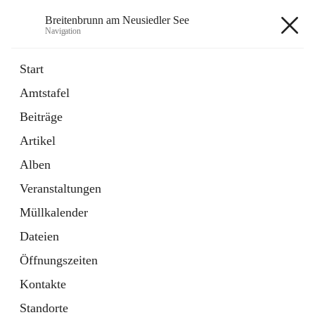
Breitenbrunn am Neusiedler See
Navigation
Breitenbrunn am Neusiedler See
Start
Amtstafel
Formulare
Beiträge
18 Schnellzugriffe
Artikel
Gemeindeservice
7 Schnellzugriffe
Alben
Veranstaltungen
+7
Müllkalender
Dateien
Öffnungszeiten
Kontakte
Hauptadresse
Standorte