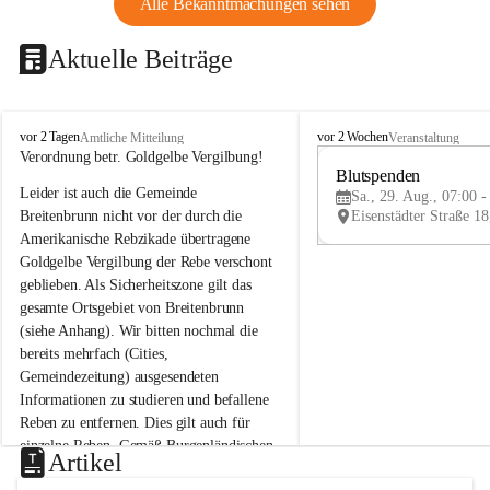
Alle Bekanntmachungen sehen
Aktuelle Beiträge
B
B
vor 2 Tagen
vor 2 Wochen
Amtliche Mitteilung
Veranstaltung
r
r
Verordnung betr. Goldgelbe Vergilbung!
e
e
Blutspenden
Leider ist auch die Gemeinde 
i
i
Sa., 29. Aug., 07:00 -
t
t
Breitenbrunn nicht vor der durch die 
e
e
Amerikanische Rebzikade übertragene 
n
n
Goldgelbe Vergilbung der Rebe verschont 
b
b
geblieben. Als Sicherheitszone gilt das 
r
r
gesamte Ortsgebiet von Breitenbrunn 
u
u
(siehe Anhang). Wir bitten nochmal die 
n
n
n
n
bereits mehrfach (Cities, 
a
a
Gemeindezeitung) ausgesendeten 
m
m
Informationen zu studieren und befallene 
N
N
Reben zu entfernen. Dies gilt auch für 
e
e
einzelne Reben. Gemäß Burgenländischen 
u
u
Artikel
Weinbaugesetz sind nicht gepflegte oder 
s
s