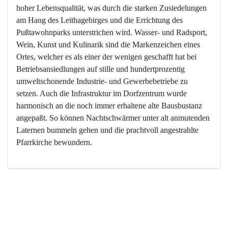
hoher Lebensqualität, was durch die starken Zusiedelungen 
am Hang des Leithagebirges und die Errichtung des 
Pußtawohnparks unterstrichen wird. Wasser- und Radsport, 
Wein, Kunst und Kulinarik sind die Markenzeichen eines 
Ortes, welcher es als einer der wenigen geschafft hat bei 
Betriebsansiedlungen auf stille und hundertprozentig 
umweltschonende Industrie- und Gewerbebetriebe zu 
setzen. Auch die Infrastruktur im Dorfzentrum wurde 
harmonisch an die noch immer erhaltene alte Bausbustanz 
angepaßt. So können Nachtschwärmer unter alt anmutenden 
Laternen bummeln gehen und die prachtvoll angestrahlte 
Pfarrkirche bewundern.

Der Weinbau dominert heute nicht mehr, ist aber integrativer 
Bestandteil der Kultur des Ortes, da man hier schon lange 
von Massenweinbau auf Qualitätsweinbau umgestellt hat. 
So ist es auch nicht verwunderlich, dass eines der historisch 
wertvollsten Gebäude die Ortsvinothek beherbergt und dass 
der Kellering ein beliebtes Ziel darstellt.
