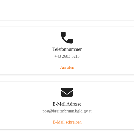
Eisenstädterstraße 18, 7091 Breitenbrunn am Neusiedler See, AUT
Auf Karte ansehen
Telefonnummer
+43 2683 5213
Anrufen
E-Mail Adresse
post@breitenbrunn.bgld.gv.at
E-Mail schreiben