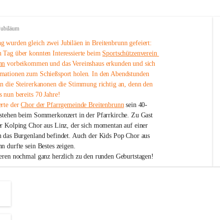
Jubiläum
 wurden gleich zwei Jubiläen in Breitenbrunn gefeiert: 
 Tag über konnten Interessierte beim 
Sportschützenverein 
nn
 vorbeikommen und das Vereinshaus erkunden und sich 
mationen zum Schießsport holen. In den Abendstunden 
nn die Steirerkanonen die Stimmung richtig an, denn den 
 nun bereits 70 Jahre!
rte der 
Chor der Pfarrgemeinde Breitenbrunn
 sein 40-
estehen beim Sommerkonzert in der Pfarrkirche. Zu Gast 
er Kolping Chor aus Linz, der sich momentan auf einer 
h das Burgenland befindet. Auch der Kids Pop Chor aus 
n durfte sein Bestes zeigen.
ieren nochmal ganz herzlich zu den runden Geburtstagen!