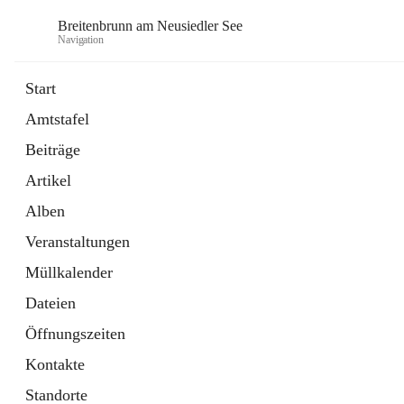
Breitenbrunn am Neusiedler See
Navigation
Start
Amtstafel
Formulare
Beiträge
18 Schnellzugriffe
Artikel
Gemeindeservice
7 Schnellzugriffe
Alben
Veranstaltungen
Müllkalender
Dateien
Öffnungszeiten
Kontakte
Standorte