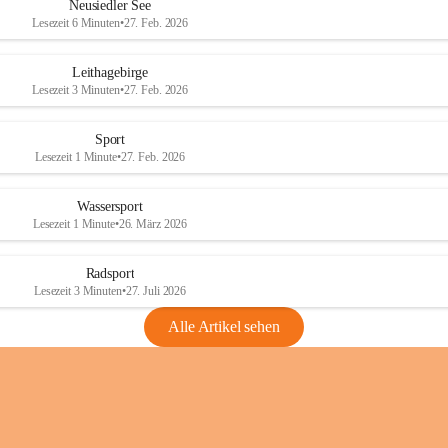
e
e
Neusiedler See
r
r
Lesezeit 6 Minuten
•
27. Feb. 2026
S
S
e
e
Leithagebirge
e
e
Lesezeit 3 Minuten
•
27. Feb. 2026
Sport
Lesezeit 1 Minute
•
27. Feb. 2026
Wassersport
Lesezeit 1 Minute
•
26. März 2026
Radsport
Lesezeit 3 Minuten
•
27. Juli 2026
Alle Artikel sehen