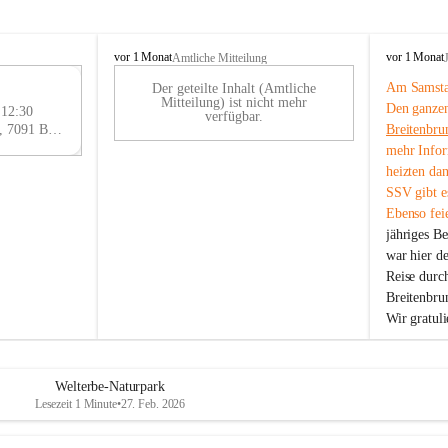
B
B
vor 1 Monat
vor 1 Monat
Amtliche Mitteilung
r
r
Am Samstag
Der geteilte Inhalt (Amtliche
e
e
29
Mitteilung) ist nicht mehr
Den ganzen
i
i
 12:30
AU
verfügbar.
t
t
Eisenstädter Straße 18, 7091 Breitenbrunn am Neusiedler See, AUT
Breitenbru
G
e
e
mehr Infor
n
n
heizten da
b
b
SSV gibt es
r
r
Ebenso feie
u
u
jähriges B
n
n
n
n
war hier d
a
a
Reise durc
m
m
Breitenbrun
N
N
Wir gratul
e
e
u
u
s
s
i
i
Welterbe-Naturpark
e
e
Lesezeit 1 Minute
•
27. Feb. 2026
d
d
l
l