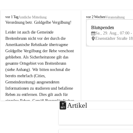
B
B
vor 1 Tag
vor 2 Wochen
Amtliche Mitteilung
Veranstaltung
r
r
Verordnung betr. Goldgelbe Vergilbung!
e
e
Blutspenden
Leider ist auch die Gemeinde 
i
i
Sa., 29. Aug., 07:00 -
t
t
Breitenbrunn nicht vor der durch die 
e
e
Amerikanische Rebzikade übertragene 
n
n
Goldgelbe Vergilbung der Rebe verschont 
b
b
geblieben. Als Sicherheitszone gilt das 
r
r
gesamte Ortsgebiet von Breitenbrunn 
u
u
(siehe Anhang). Wir bitten nochmal die 
n
n
n
n
bereits mehrfach (Cities, 
a
a
Gemeindezeitung) ausgesendeten 
m
m
Informationen zu studieren und befallene 
N
N
Reben zu entfernen. Dies gilt auch für 
e
e
einzelne Reben. Gemäß Burgenländischen 
u
u
Artikel
Weinbaugesetz sind nicht gepflegte oder 
s
s
i
i
unzulässige Weingärten zu roden! Bitte 
e
e
helfen wir zusammen um unsere Winzer 
d
d
vor den prognostizierten Ernteausfällen 
l
l
und den daraus folgenden wirtschaftlichen 