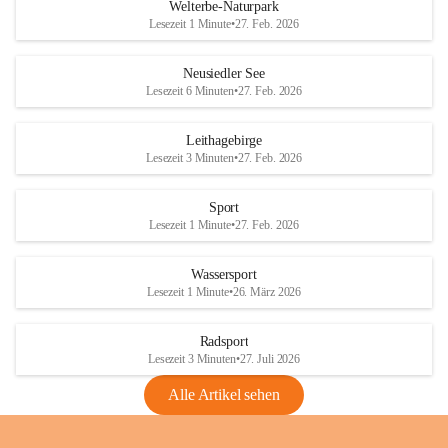
i
i
unzulässige Weingärten zu roden! Bitte 
Welterbe-Naturpark
e
e
helfen wir zusammen um unsere Winzer 
Lesezeit 1 Minute
•
27. Feb. 2026
d
d
vor den prognostizierten Ernteausfällen 
l
l
und den daraus folgenden wirtschaftlichen 
e
e
Neusiedler See
Schäden zu bewahren.
r
r
Lesezeit 6 Minuten
•
27. Feb. 2026
S
S
Verordnungen
e
e
Leithagebirge
04.08.2026
e
e
Lesezeit 3 Minuten
•
27. Feb. 2026
Maßnahmen zur Bekämpfung
der Goldgelben Vergilbung der
Sport
Rebe und der Amerikanischen
Lesezeit 1 Minute
•
27. Feb. 2026
Rebzikade
Anhang VBl. EU Nr. 18
Wassersport
_2026
Lesezeit 1 Minute
•
26. März 2026
1 Seite
•
1,4 MB
Radsport
VBl. EU Nr. 18_2026
Lesezeit 3 Minuten
•
27. Juli 2026
2 Seiten
•
2,1 MB
Alle Artikel sehen