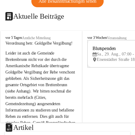
Alle Bekanntmachungen sehen
Aktuelle Beiträge
B
B
vor 5 Tagen
vor 3 Wochen
Amtliche Mitteilung
Veranstaltung
r
r
Verordnung betr. Goldgelbe Vergilbung!
e
e
Blutspenden
Leider ist auch die Gemeinde 
i
i
Sa., 29. Aug., 07:00 -
t
t
Breitenbrunn nicht vor der durch die 
e
e
Amerikanische Rebzikade übertragene 
n
n
Goldgelbe Vergilbung der Rebe verschont 
b
b
geblieben. Als Sicherheitszone gilt das 
r
r
gesamte Ortsgebiet von Breitenbrunn 
u
u
(siehe Anhang). Wir bitten nochmal die 
n
n
n
n
bereits mehrfach (Cities, 
a
a
Gemeindezeitung) ausgesendeten 
m
m
Informationen zu studieren und befallene 
N
N
Reben zu entfernen. Dies gilt auch für 
e
e
einzelne Reben. Gemäß Burgenländischen 
u
u
Artikel
Weinbaugesetz sind nicht gepflegte oder 
s
s