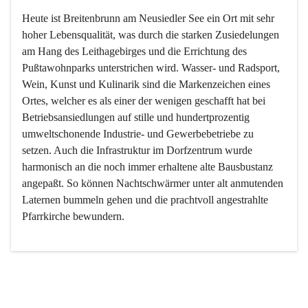
Heute ist Breitenbrunn am Neusiedler See ein Ort mit sehr 
hoher Lebensqualität, was durch die starken Zusiedelungen 
am Hang des Leithagebirges und die Errichtung des 
Pußtawohnparks unterstrichen wird. Wasser- und Radsport, 
Wein, Kunst und Kulinarik sind die Markenzeichen eines 
Ortes, welcher es als einer der wenigen geschafft hat bei 
Betriebsansiedlungen auf stille und hundertprozentig 
umweltschonende Industrie- und Gewerbebetriebe zu 
setzen. Auch die Infrastruktur im Dorfzentrum wurde 
harmonisch an die noch immer erhaltene alte Bausbustanz 
angepaßt. So können Nachtschwärmer unter alt anmutenden 
Laternen bummeln gehen und die prachtvoll angestrahlte 
Pfarrkirche bewundern.

Der Weinbau dominert heute nicht mehr, ist aber integrativer 
Bestandteil der Kultur des Ortes, da man hier schon lange 
von Massenweinbau auf Qualitätsweinbau umgestellt hat. 
So ist es auch nicht verwunderlich, dass eines der historisch 