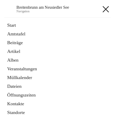
Breitenbrunn am Neusiedler See
Navigation
Breitenbrunn am Neusiedler See
Start
Amtstafel
Formulare
Beiträge
18 Schnellzugriffe
Artikel
Gemeindeservice
7 Schnellzugriffe
Alben
Veranstaltungen
+7
Müllkalender
Dateien
Öffnungszeiten
Kontakte
Hauptadresse
Standorte