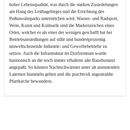
hoher Lebensqualität, was durch die starken Zusiedelungen 
am Hang des Leithagebirges und die Errichtung des 
Pußtawohnparks unterstrichen wird. Wasser- und Radsport, 
Wein, Kunst und Kulinarik sind die Markenzeichen eines 
Ortes, welcher es als einer der wenigen geschafft hat bei 
Betriebsansiedlungen auf stille und hundertprozentig 
umweltschonende Industrie- und Gewerbebetriebe zu 
setzen. Auch die Infrastruktur im Dorfzentrum wurde 
harmonisch an die noch immer erhaltene alte Bausbustanz 
angepaßt. So können Nachtschwärmer unter alt anmutenden 
Laternen bummeln gehen und die prachtvoll angestrahlte 
Pfarrkirche bewundern.

Der Weinbau dominert heute nicht mehr, ist aber integrativer 
Bestandteil der Kultur des Ortes, da man hier schon lange 
von Massenweinbau auf Qualitätsweinbau umgestellt hat. 
So ist es auch nicht verwunderlich, dass eines der historisch 
wertvollsten Gebäude die Ortsvinothek beherbergt und dass 
der Kellering ein beliebtes Ziel darstellt.
