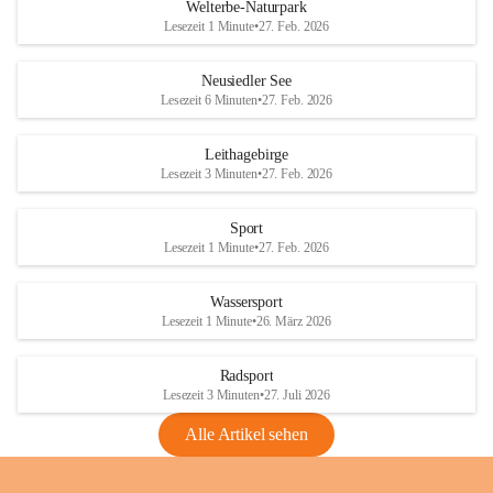
i
i
unzulässige Weingärten zu roden! Bitte 
Welterbe-Naturpark
e
e
helfen wir zusammen um unsere Winzer 
Lesezeit 1 Minute
•
27. Feb. 2026
d
d
vor den prognostizierten Ernteausfällen 
l
l
und den daraus folgenden wirtschaftlichen 
e
e
Neusiedler See
Schäden zu bewahren.
r
r
Lesezeit 6 Minuten
•
27. Feb. 2026
S
S
Verordnungen
e
e
Leithagebirge
04.08.2026
e
e
Lesezeit 3 Minuten
•
27. Feb. 2026
Maßnahmen zur Bekämpfung
der Goldgelben Vergilbung der
Sport
Rebe und der Amerikanischen
Lesezeit 1 Minute
•
27. Feb. 2026
Rebzikade
Anhang VBl. EU Nr. 18
Wassersport
_2026
Lesezeit 1 Minute
•
26. März 2026
1 Seite
•
1,4 MB
Radsport
VBl. EU Nr. 18_2026
Lesezeit 3 Minuten
•
27. Juli 2026
2 Seiten
•
2,1 MB
Alle Artikel sehen