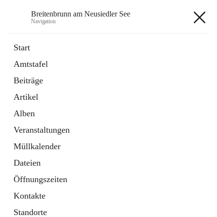
Breitenbrunn am Neusiedler See
Navigation
Breitenbrunn am Neusiedler See
Start
Amtstafel
Formulare
Beiträge
18 Schnellzugriffe
Artikel
Gemeindeservice
7 Schnellzugriffe
Alben
Veranstaltungen
+7
Müllkalender
Dateien
Öffnungszeiten
Kontakte
Hauptadresse
Standorte