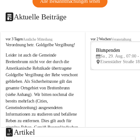
Alle Bekanntmachungen sehen
Aktuelle Beiträge
B
B
vor 3 Tagen
vor 2 Wochen
Amtliche Mitteilung
Veranstaltung
r
r
Verordnung betr. Goldgelbe Vergilbung!
e
e
Blutspenden
Leider ist auch die Gemeinde 
i
i
Sa., 29. Aug., 07:00 -
t
t
Breitenbrunn nicht vor der durch die 
e
e
Amerikanische Rebzikade übertragene 
n
n
Goldgelbe Vergilbung der Rebe verschont 
b
b
geblieben. Als Sicherheitszone gilt das 
r
r
gesamte Ortsgebiet von Breitenbrunn 
u
u
(siehe Anhang). Wir bitten nochmal die 
n
n
n
n
bereits mehrfach (Cities, 
a
a
Gemeindezeitung) ausgesendeten 
m
m
Informationen zu studieren und befallene 
N
N
Reben zu entfernen. Dies gilt auch für 
e
e
einzelne Reben. Gemäß Burgenländischen 
u
u
Artikel
Weinbaugesetz sind nicht gepflegte oder 
s
s