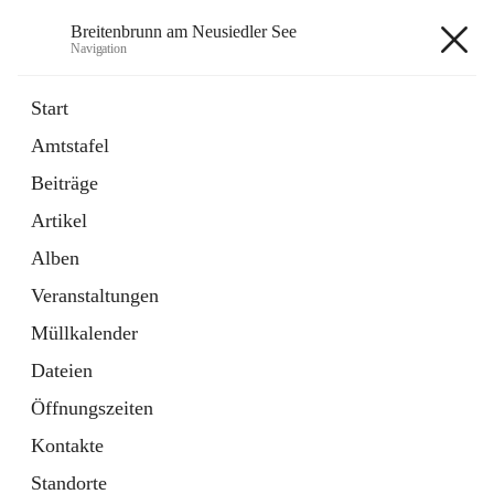
Breitenbrunn am Neusiedler See
Navigation
Breitenbrunn am Neusiedler See
Start
Amtstafel
Formulare
Beiträge
18 Schnellzugriffe
Artikel
Gemeindeservice
7 Schnellzugriffe
Alben
Veranstaltungen
+7
Müllkalender
Dateien
Öffnungszeiten
Kontakte
Hauptadresse
Standorte