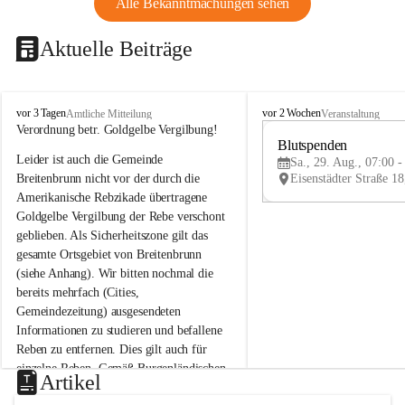
Alle Bekanntmachungen sehen
Aktuelle Beiträge
B
B
vor 3 Tagen
vor 2 Wochen
Amtliche Mitteilung
Veranstaltung
r
r
Verordnung betr. Goldgelbe Vergilbung!
e
e
Blutspenden
Leider ist auch die Gemeinde 
i
i
Sa., 29. Aug., 07:00 -
t
t
Breitenbrunn nicht vor der durch die 
e
e
Amerikanische Rebzikade übertragene 
n
n
Goldgelbe Vergilbung der Rebe verschont 
b
b
geblieben. Als Sicherheitszone gilt das 
r
r
gesamte Ortsgebiet von Breitenbrunn 
u
u
(siehe Anhang). Wir bitten nochmal die 
n
n
n
n
bereits mehrfach (Cities, 
a
a
Gemeindezeitung) ausgesendeten 
m
m
Informationen zu studieren und befallene 
N
N
Reben zu entfernen. Dies gilt auch für 
e
e
einzelne Reben. Gemäß Burgenländischen 
u
u
Artikel
Weinbaugesetz sind nicht gepflegte oder 
s
s