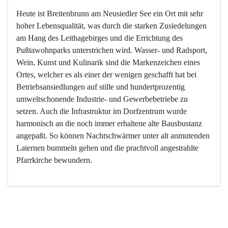
Heute ist Breitenbrunn am Neusiedler See ein Ort mit sehr 
hoher Lebensqualität, was durch die starken Zusiedelungen 
am Hang des Leithagebirges und die Errichtung des 
Pußtawohnparks unterstrichen wird. Wasser- und Radsport, 
Wein, Kunst und Kulinarik sind die Markenzeichen eines 
Ortes, welcher es als einer der wenigen geschafft hat bei 
Betriebsansiedlungen auf stille und hundertprozentig 
umweltschonende Industrie- und Gewerbebetriebe zu 
setzen. Auch die Infrastruktur im Dorfzentrum wurde 
harmonisch an die noch immer erhaltene alte Bausbustanz 
angepaßt. So können Nachtschwärmer unter alt anmutenden 
Laternen bummeln gehen und die prachtvoll angestrahlte 
Pfarrkirche bewundern.

Der Weinbau dominert heute nicht mehr, ist aber integrativer 
Bestandteil der Kultur des Ortes, da man hier schon lange 
von Massenweinbau auf Qualitätsweinbau umgestellt hat. 
So ist es auch nicht verwunderlich, dass eines der historisch 