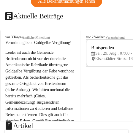
Alle Bekanntmachungen sehen
Aktuelle Beiträge
B
B
vor 3 Tagen
vor 2 Wochen
Amtliche Mitteilung
Veranstaltung
r
r
Verordnung betr. Goldgelbe Vergilbung!
e
e
Blutspenden
Leider ist auch die Gemeinde 
i
i
Sa., 29. Aug., 07:00 -
t
t
Breitenbrunn nicht vor der durch die 
e
e
Amerikanische Rebzikade übertragene 
n
n
Goldgelbe Vergilbung der Rebe verschont 
b
b
geblieben. Als Sicherheitszone gilt das 
r
r
gesamte Ortsgebiet von Breitenbrunn 
u
u
(siehe Anhang). Wir bitten nochmal die 
n
n
n
n
bereits mehrfach (Cities, 
a
a
Gemeindezeitung) ausgesendeten 
m
m
Informationen zu studieren und befallene 
N
N
Reben zu entfernen. Dies gilt auch für 
e
e
einzelne Reben. Gemäß Burgenländischen 
u
u
Artikel
Weinbaugesetz sind nicht gepflegte oder 
s
s