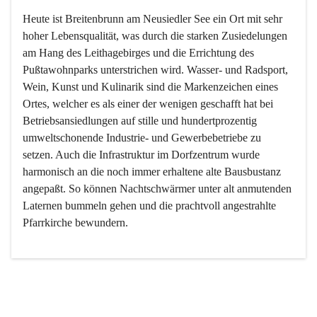
Heute ist Breitenbrunn am Neusiedler See ein Ort mit sehr 
hoher Lebensqualität, was durch die starken Zusiedelungen 
am Hang des Leithagebirges und die Errichtung des 
Pußtawohnparks unterstrichen wird. Wasser- und Radsport, 
Wein, Kunst und Kulinarik sind die Markenzeichen eines 
Ortes, welcher es als einer der wenigen geschafft hat bei 
Betriebsansiedlungen auf stille und hundertprozentig 
umweltschonende Industrie- und Gewerbebetriebe zu 
setzen. Auch die Infrastruktur im Dorfzentrum wurde 
harmonisch an die noch immer erhaltene alte Bausbustanz 
angepaßt. So können Nachtschwärmer unter alt anmutenden 
Laternen bummeln gehen und die prachtvoll angestrahlte 
Pfarrkirche bewundern.

Der Weinbau dominert heute nicht mehr, ist aber integrativer 
Bestandteil der Kultur des Ortes, da man hier schon lange 
von Massenweinbau auf Qualitätsweinbau umgestellt hat. 
So ist es auch nicht verwunderlich, dass eines der historisch 