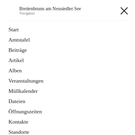
Breitenbrunn am Neusiedler See
Navigation
Breitenbrunn am Neusiedler See
Start
Amtstafel
Formulare
Beiträge
18 Schnellzugriffe
Artikel
Gemeindeservice
7 Schnellzugriffe
Alben
Veranstaltungen
+7
Müllkalender
Dateien
Öffnungszeiten
Kontakte
Hauptadresse
Standorte