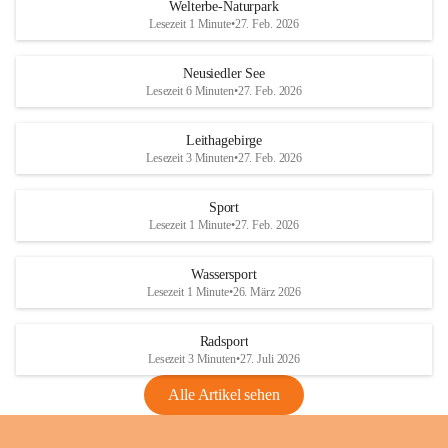
i
i
unzulässige Weingärten zu roden! Bitte 
Welterbe-Naturpark
e
e
helfen wir zusammen um unsere Winzer 
Lesezeit 1 Minute
•
27. Feb. 2026
d
d
vor den prognostizierten Ernteausfällen 
l
l
und den daraus folgenden wirtschaftlichen 
e
e
Neusiedler See
Schäden zu bewahren.
r
r
Lesezeit 6 Minuten
•
27. Feb. 2026
S
S
Verordnungen
e
e
Leithagebirge
04.08.2026
e
e
Lesezeit 3 Minuten
•
27. Feb. 2026
Maßnahmen zur Bekämpfung
der Goldgelben Vergilbung der
Sport
Rebe und der Amerikanischen
Lesezeit 1 Minute
•
27. Feb. 2026
Rebzikade
Anhang VBl. EU Nr. 18
Wassersport
_2026
Lesezeit 1 Minute
•
26. März 2026
1 Seite
•
1,4 MB
Radsport
VBl. EU Nr. 18_2026
Lesezeit 3 Minuten
•
27. Juli 2026
2 Seiten
•
2,1 MB
Alle Artikel sehen