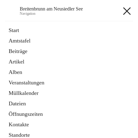
Breitenbrunn am Neusiedler See
Navigation
Breitenbrunn am Neusiedler See
Start
Amtstafel
Formulare
Beiträge
18 Schnellzugriffe
Artikel
Gemeindeservice
7 Schnellzugriffe
Alben
Veranstaltungen
+7
Müllkalender
Dateien
Öffnungszeiten
Kontakte
Hauptadresse
Standorte