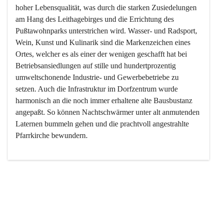
hoher Lebensqualität, was durch die starken Zusiedelungen 
am Hang des Leithagebirges und die Errichtung des 
Pußtawohnparks unterstrichen wird. Wasser- und Radsport, 
Wein, Kunst und Kulinarik sind die Markenzeichen eines 
Ortes, welcher es als einer der wenigen geschafft hat bei 
Betriebsansiedlungen auf stille und hundertprozentig 
umweltschonende Industrie- und Gewerbebetriebe zu 
setzen. Auch die Infrastruktur im Dorfzentrum wurde 
harmonisch an die noch immer erhaltene alte Bausbustanz 
angepaßt. So können Nachtschwärmer unter alt anmutenden 
Laternen bummeln gehen und die prachtvoll angestrahlte 
Pfarrkirche bewundern.

Der Weinbau dominert heute nicht mehr, ist aber integrativer 
Bestandteil der Kultur des Ortes, da man hier schon lange 
von Massenweinbau auf Qualitätsweinbau umgestellt hat. 
So ist es auch nicht verwunderlich, dass eines der historisch 
wertvollsten Gebäude die Ortsvinothek beherbergt und dass 
der Kellering ein beliebtes Ziel darstellt.
