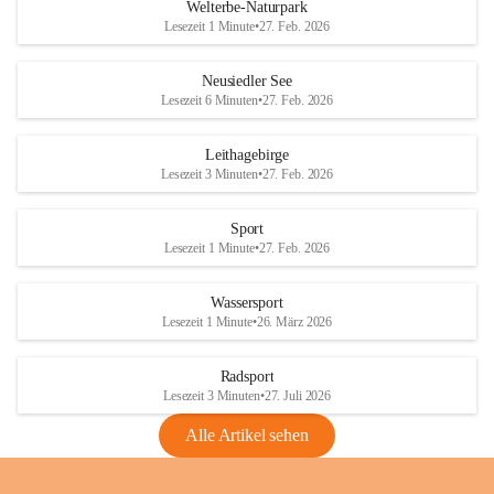
i
i
unzulässige Weingärten zu roden! Bitte 
Welterbe-Naturpark
e
e
helfen wir zusammen um unsere Winzer 
Lesezeit 1 Minute
•
27. Feb. 2026
d
d
vor den prognostizierten Ernteausfällen 
l
l
und den daraus folgenden wirtschaftlichen 
e
e
Neusiedler See
Schäden zu bewahren.
r
r
Lesezeit 6 Minuten
•
27. Feb. 2026
S
S
Verordnungen
e
e
Leithagebirge
04.08.2026
e
e
Lesezeit 3 Minuten
•
27. Feb. 2026
Maßnahmen zur Bekämpfung
der Goldgelben Vergilbung der
Sport
Rebe und der Amerikanischen
Lesezeit 1 Minute
•
27. Feb. 2026
Rebzikade
Anhang VBl. EU Nr. 18
Wassersport
_2026
Lesezeit 1 Minute
•
26. März 2026
1 Seite
•
1,4 MB
Radsport
VBl. EU Nr. 18_2026
Lesezeit 3 Minuten
•
27. Juli 2026
2 Seiten
•
2,1 MB
Alle Artikel sehen