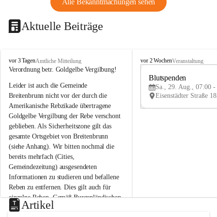
Alle Bekanntmachungen sehen
Aktuelle Beiträge
B
B
vor 3 Tagen
vor 2 Wochen
Amtliche Mitteilung
Veranstaltung
r
r
Verordnung betr. Goldgelbe Vergilbung!
e
e
Blutspenden
Leider ist auch die Gemeinde 
i
i
Sa., 29. Aug., 07:00 -
t
t
Breitenbrunn nicht vor der durch die 
e
e
Amerikanische Rebzikade übertragene 
n
n
Goldgelbe Vergilbung der Rebe verschont 
b
b
geblieben. Als Sicherheitszone gilt das 
r
r
gesamte Ortsgebiet von Breitenbrunn 
u
u
(siehe Anhang). Wir bitten nochmal die 
n
n
n
n
bereits mehrfach (Cities, 
a
a
Gemeindezeitung) ausgesendeten 
m
m
Informationen zu studieren und befallene 
N
N
Reben zu entfernen. Dies gilt auch für 
e
e
einzelne Reben. Gemäß Burgenländischen 
u
u
Artikel
Weinbaugesetz sind nicht gepflegte oder 
s
s