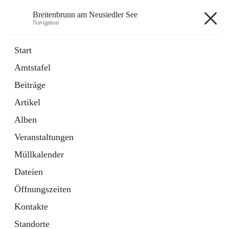
Breitenbrunn am Neusiedler See
Navigation
Breitenbrunn am Neusiedler See
Start
Amtstafel
Formulare
Beiträge
18 Schnellzugriffe
Artikel
Gemeindeservice
7 Schnellzugriffe
Alben
Veranstaltungen
+7
Müllkalender
Dateien
Öffnungszeiten
Kontakte
Hauptadresse
Standorte