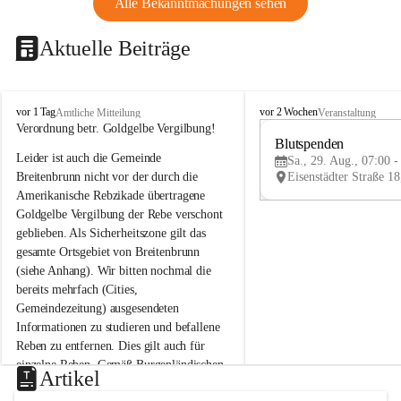
Alle Bekanntmachungen sehen
Aktuelle Beiträge
B
B
vor 1 Tag
vor 2 Wochen
Amtliche Mitteilung
Veranstaltung
r
r
Verordnung betr. Goldgelbe Vergilbung!
e
e
Blutspenden
Leider ist auch die Gemeinde 
i
i
Sa., 29. Aug., 07:00 -
t
t
Breitenbrunn nicht vor der durch die 
e
e
Amerikanische Rebzikade übertragene 
n
n
Goldgelbe Vergilbung der Rebe verschont 
b
b
geblieben. Als Sicherheitszone gilt das 
r
r
gesamte Ortsgebiet von Breitenbrunn 
u
u
(siehe Anhang). Wir bitten nochmal die 
n
n
n
n
bereits mehrfach (Cities, 
a
a
Gemeindezeitung) ausgesendeten 
m
m
Informationen zu studieren und befallene 
N
N
Reben zu entfernen. Dies gilt auch für 
e
e
einzelne Reben. Gemäß Burgenländischen 
u
u
Artikel
Weinbaugesetz sind nicht gepflegte oder 
s
s