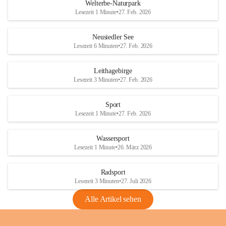
i
i
unzulässige Weingärten zu roden! Bitte 
Welterbe-Naturpark
e
e
helfen wir zusammen um unsere Winzer 
Lesezeit 1 Minute
•
27. Feb. 2026
d
d
vor den prognostizierten Ernteausfällen 
l
l
und den daraus folgenden wirtschaftlichen 
e
e
Neusiedler See
Schäden zu bewahren.
r
r
Lesezeit 6 Minuten
•
27. Feb. 2026
S
S
Verordnungen
e
e
Leithagebirge
04.08.2026
e
e
Lesezeit 3 Minuten
•
27. Feb. 2026
Maßnahmen zur Bekämpfung
der Goldgelben Vergilbung der
Sport
Rebe und der Amerikanischen
Lesezeit 1 Minute
•
27. Feb. 2026
Rebzikade
Anhang VBl. EU Nr. 18
Wassersport
_2026
Lesezeit 1 Minute
•
26. März 2026
1 Seite
•
1,4 MB
Radsport
VBl. EU Nr. 18_2026
Lesezeit 3 Minuten
•
27. Juli 2026
2 Seiten
•
2,1 MB
Alle Artikel sehen