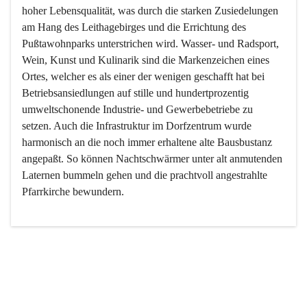
hoher Lebensqualität, was durch die starken Zusiedelungen 
am Hang des Leithagebirges und die Errichtung des 
Pußtawohnparks unterstrichen wird. Wasser- und Radsport, 
Wein, Kunst und Kulinarik sind die Markenzeichen eines 
Ortes, welcher es als einer der wenigen geschafft hat bei 
Betriebsansiedlungen auf stille und hundertprozentig 
umweltschonende Industrie- und Gewerbebetriebe zu 
setzen. Auch die Infrastruktur im Dorfzentrum wurde 
harmonisch an die noch immer erhaltene alte Bausbustanz 
angepaßt. So können Nachtschwärmer unter alt anmutenden 
Laternen bummeln gehen und die prachtvoll angestrahlte 
Pfarrkirche bewundern.

Der Weinbau dominert heute nicht mehr, ist aber integrativer 
Bestandteil der Kultur des Ortes, da man hier schon lange 
von Massenweinbau auf Qualitätsweinbau umgestellt hat. 
So ist es auch nicht verwunderlich, dass eines der historisch 
wertvollsten Gebäude die Ortsvinothek beherbergt und dass 
der Kellering ein beliebtes Ziel darstellt.
