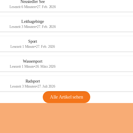
e
e
Neusiedler See
r
r
Lesezeit 6 Minuten
•
27. Feb. 2026
S
S
e
e
Leithagebirge
e
e
Lesezeit 3 Minuten
•
27. Feb. 2026
Sport
Lesezeit 1 Minute
•
27. Feb. 2026
Wassersport
Lesezeit 1 Minute
•
26. März 2026
Radsport
Lesezeit 3 Minuten
•
27. Juli 2026
Alle Artikel sehen