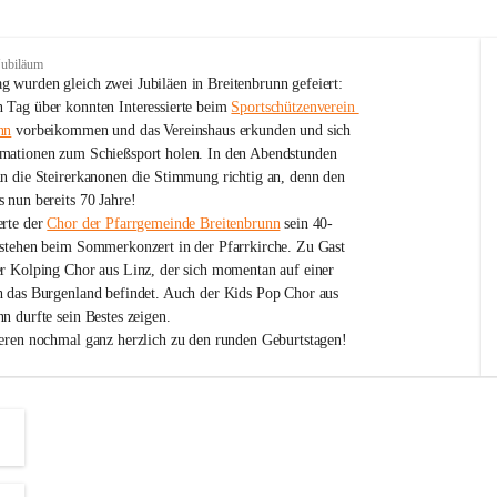
Jubiläum
 wurden gleich zwei Jubiläen in Breitenbrunn gefeiert: 
 Tag über konnten Interessierte beim 
Sportschützenverein 
nn
 vorbeikommen und das Vereinshaus erkunden und sich 
mationen zum Schießsport holen. In den Abendstunden 
nn die Steirerkanonen die Stimmung richtig an, denn den 
 nun bereits 70 Jahre!
rte der 
Chor der Pfarrgemeinde Breitenbrunn
 sein 40-
estehen beim Sommerkonzert in der Pfarrkirche. Zu Gast 
er Kolping Chor aus Linz, der sich momentan auf einer 
h das Burgenland befindet. Auch der Kids Pop Chor aus 
n durfte sein Bestes zeigen.
ieren nochmal ganz herzlich zu den runden Geburtstagen!