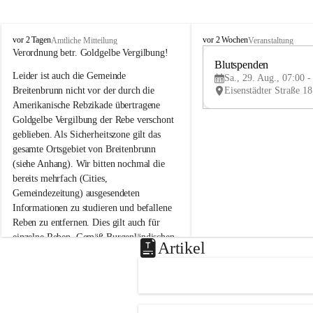
B
B
vor 2 Tagen
vor 2 Wochen
Amtliche Mitteilung
Veranstaltung
r
r
Verordnung betr. Goldgelbe Vergilbung!
e
e
Blutspenden
Leider ist auch die Gemeinde 
i
i
Sa., 29. Aug., 07:00 -
t
t
Breitenbrunn nicht vor der durch die 
e
e
Amerikanische Rebzikade übertragene 
n
n
Goldgelbe Vergilbung der Rebe verschont 
b
b
geblieben. Als Sicherheitszone gilt das 
r
r
gesamte Ortsgebiet von Breitenbrunn 
u
u
(siehe Anhang). Wir bitten nochmal die 
n
n
n
n
bereits mehrfach (Cities, 
a
a
Gemeindezeitung) ausgesendeten 
m
m
Informationen zu studieren und befallene 
N
N
Reben zu entfernen. Dies gilt auch für 
e
e
einzelne Reben. Gemäß Burgenländischen 
u
u
Artikel
Weinbaugesetz sind nicht gepflegte oder 
s
s
i
i
unzulässige Weingärten zu roden! Bitte 
e
e
helfen wir zusammen um unsere Winzer 
d
d
vor den prognostizierten Ernteausfällen 
l
l
und den daraus folgenden wirtschaftlichen 