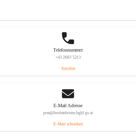
Eisenstädterstraße 18, 7091 Breitenbrunn am Neusiedler See, AUT
Auf Karte ansehen
Telefonnummer
+43 2683 5213
Anrufen
E-Mail Adresse
post@breitenbrunn.bgld.gv.at
E-Mail schreiben