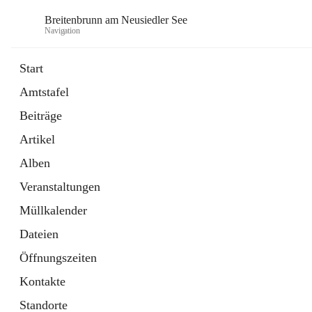
Breitenbrunn am Neusiedler See
Navigation
Start
Amtstafel
Formulare
Beiträge
18 Schnellzugriffe
Artikel
Gemeindeservice
7 Schnellzugriffe
Alben
Veranstaltungen
Müllkalender
Dateien
Öffnungszeiten
Kontakte
Standorte