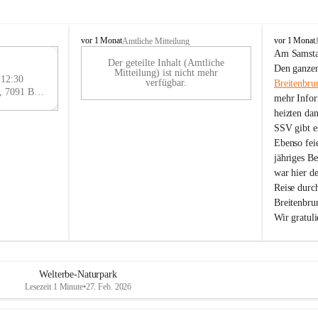
B
B
vor 1 Monat
vor 1 Monat
Amtliche Mitteilung
r
r
Am Samstag
Der geteilte Inhalt (Amtliche
e
e
29
Den ganzen
Mitteilung) ist nicht mehr
i
i
 12:30
AU
verfügbar.
Breitenbru
t
t
Eisenstädter Straße 18, 7091 Breitenbrunn am Neusiedler See, AUT
G
mehr Infor
e
e
heizten da
n
n
SSV gibt es
b
b
r
r
Ebenso feie
u
u
jähriges B
n
n
war hier d
n
n
Reise durc
a
a
Breitenbrun
m
m
Wir gratul
N
N
e
e
u
u
s
s
i
i
Welterbe-Naturpark
e
e
Lesezeit 1 Minute
•
27. Feb. 2026
d
d
l
l