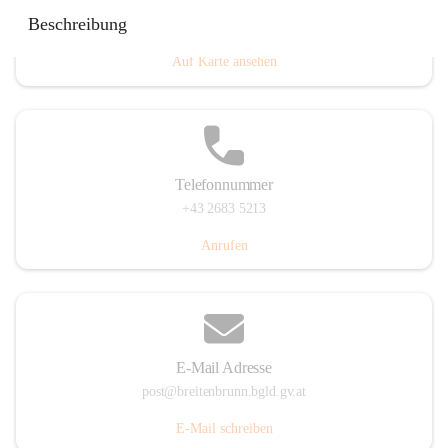
Eisenstädterstraße 18, 7091 Breitenbrunn am Neusiedler
Beschreibung
See, AUT
Auf Karte ansehen
Telefonnummer
+43 2683 5213
Anrufen
E-Mail Adresse
post@breitenbrunn.bgld.gv.at
E-Mail schreiben