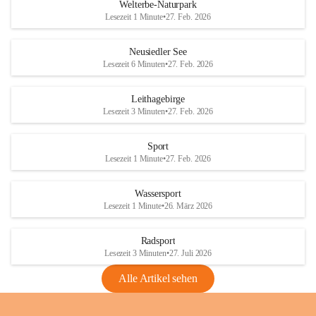
i
i
unzulässige Weingärten zu roden! Bitte 
Welterbe-Naturpark
e
e
helfen wir zusammen um unsere Winzer 
Lesezeit 1 Minute
•
27. Feb. 2026
d
d
vor den prognostizierten Ernteausfällen 
l
l
und den daraus folgenden wirtschaftlichen 
e
e
Neusiedler See
Schäden zu bewahren.
r
r
Lesezeit 6 Minuten
•
27. Feb. 2026
S
S
Verordnungen
e
e
Leithagebirge
04.08.2026
e
e
Lesezeit 3 Minuten
•
27. Feb. 2026
Maßnahmen zur Bekämpfung
der Goldgelben Vergilbung der
Sport
Rebe und der Amerikanischen
Lesezeit 1 Minute
•
27. Feb. 2026
Rebzikade
Anhang VBl. EU Nr. 18
Wassersport
_2026
Lesezeit 1 Minute
•
26. März 2026
1 Seite
•
1,4 MB
Radsport
VBl. EU Nr. 18_2026
Lesezeit 3 Minuten
•
27. Juli 2026
2 Seiten
•
2,1 MB
Alle Artikel sehen