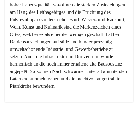
hoher Lebensqualität, was durch die starken Zusiedelungen 
am Hang des Leithagebirges und die Errichtung des 
Pußtawohnparks unterstrichen wird. Wasser- und Radsport, 
Wein, Kunst und Kulinarik sind die Markenzeichen eines 
Ortes, welcher es als einer der wenigen geschafft hat bei 
Betriebsansiedlungen auf stille und hundertprozentig 
umweltschonende Industrie- und Gewerbebetriebe zu 
setzen. Auch die Infrastruktur im Dorfzentrum wurde 
harmonisch an die noch immer erhaltene alte Bausbustanz 
angepaßt. So können Nachtschwärmer unter alt anmutenden 
Laternen bummeln gehen und die prachtvoll angestrahlte 
Pfarrkirche bewundern.

Der Weinbau dominert heute nicht mehr, ist aber integrativer 
Bestandteil der Kultur des Ortes, da man hier schon lange 
von Massenweinbau auf Qualitätsweinbau umgestellt hat. 
So ist es auch nicht verwunderlich, dass eines der historisch 
wertvollsten Gebäude die Ortsvinothek beherbergt und dass 
der Kellering ein beliebtes Ziel darstellt.
