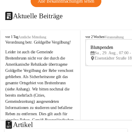
Alle Bekanntmachungen sehen
Aktuelle Beiträge
B
B
vor 1 Tag
vor 2 Wochen
Amtliche Mitteilung
Veranstaltung
r
r
Verordnung betr. Goldgelbe Vergilbung!
e
e
Blutspenden
Leider ist auch die Gemeinde 
i
i
Sa., 29. Aug., 07:00 -
t
t
Breitenbrunn nicht vor der durch die 
e
e
Amerikanische Rebzikade übertragene 
n
n
Goldgelbe Vergilbung der Rebe verschont 
b
b
geblieben. Als Sicherheitszone gilt das 
r
r
gesamte Ortsgebiet von Breitenbrunn 
u
u
(siehe Anhang). Wir bitten nochmal die 
n
n
n
n
bereits mehrfach (Cities, 
a
a
Gemeindezeitung) ausgesendeten 
m
m
Informationen zu studieren und befallene 
N
N
Reben zu entfernen. Dies gilt auch für 
e
e
einzelne Reben. Gemäß Burgenländischen 
u
u
Artikel
Weinbaugesetz sind nicht gepflegte oder 
s
s