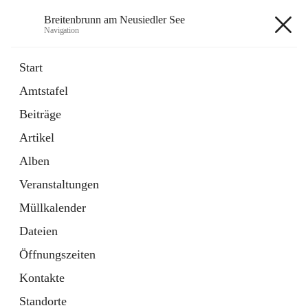
Breitenbrunn am Neusiedler See
Navigation
Breitenbrunn am Neusiedler See
Start
Amtstafel
Formulare
Beiträge
18 Schnellzugriffe
Artikel
Gemeindeservice
7 Schnellzugriffe
Alben
Veranstaltungen
+7
Müllkalender
Dateien
Öffnungszeiten
Kontakte
Hauptadresse
Standorte