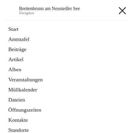
Breitenbrunn am Neusiedler See
Navigation
Breitenbrunn am Neusiedler See
Start
Amtstafel
Formulare
Beiträge
18 Schnellzugriffe
Artikel
Gemeindeservice
7 Schnellzugriffe
Alben
Veranstaltungen
+7
Müllkalender
Dateien
Öffnungszeiten
Kontakte
Hauptadresse
Standorte