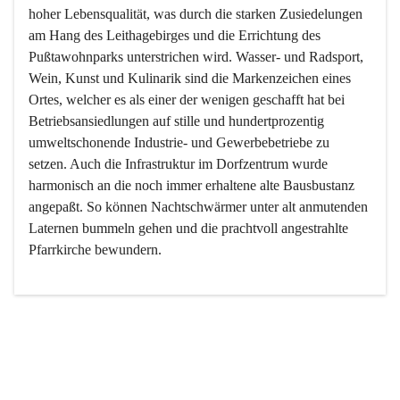
hoher Lebensqualität, was durch die starken Zusiedelungen 
am Hang des Leithagebirges und die Errichtung des 
Pußtawohnparks unterstrichen wird. Wasser- und Radsport, 
Wein, Kunst und Kulinarik sind die Markenzeichen eines 
Ortes, welcher es als einer der wenigen geschafft hat bei 
Betriebsansiedlungen auf stille und hundertprozentig 
umweltschonende Industrie- und Gewerbebetriebe zu 
setzen. Auch die Infrastruktur im Dorfzentrum wurde 
harmonisch an die noch immer erhaltene alte Bausbustanz 
angepaßt. So können Nachtschwärmer unter alt anmutenden 
Laternen bummeln gehen und die prachtvoll angestrahlte 
Pfarrkirche bewundern.

Der Weinbau dominert heute nicht mehr, ist aber integrativer 
Bestandteil der Kultur des Ortes, da man hier schon lange 
von Massenweinbau auf Qualitätsweinbau umgestellt hat. 
So ist es auch nicht verwunderlich, dass eines der historisch 
wertvollsten Gebäude die Ortsvinothek beherbergt und dass 
der Kellering ein beliebtes Ziel darstellt.
