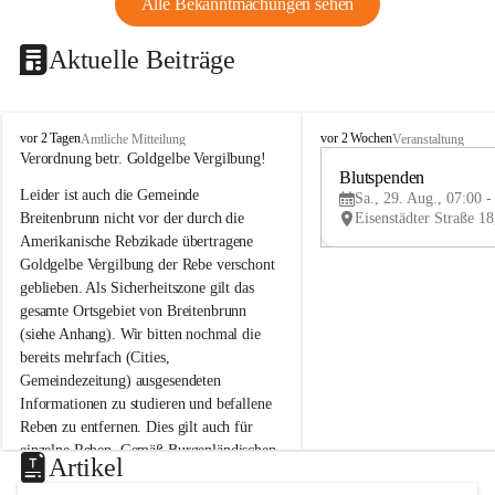
Alle Bekanntmachungen sehen
Aktuelle Beiträge
B
B
vor 2 Tagen
vor 2 Wochen
Amtliche Mitteilung
Veranstaltung
r
r
Verordnung betr. Goldgelbe Vergilbung!
e
e
Blutspenden
Leider ist auch die Gemeinde 
i
i
Sa., 29. Aug., 07:00 -
t
t
Breitenbrunn nicht vor der durch die 
e
e
Amerikanische Rebzikade übertragene 
n
n
Goldgelbe Vergilbung der Rebe verschont 
b
b
geblieben. Als Sicherheitszone gilt das 
r
r
gesamte Ortsgebiet von Breitenbrunn 
u
u
(siehe Anhang). Wir bitten nochmal die 
n
n
n
n
bereits mehrfach (Cities, 
a
a
Gemeindezeitung) ausgesendeten 
m
m
Informationen zu studieren und befallene 
N
N
Reben zu entfernen. Dies gilt auch für 
e
e
einzelne Reben. Gemäß Burgenländischen 
u
u
Artikel
Weinbaugesetz sind nicht gepflegte oder 
s
s