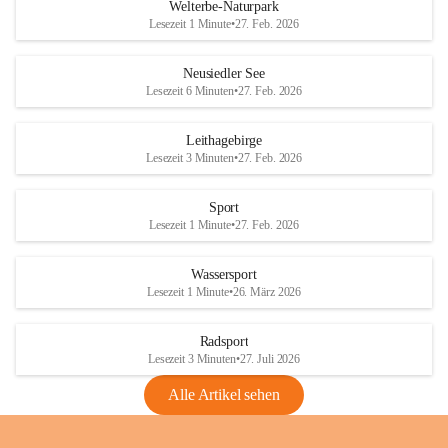
i
i
unzulässige Weingärten zu roden! Bitte 
Welterbe-Naturpark
e
e
helfen wir zusammen um unsere Winzer 
Lesezeit 1 Minute
•
27. Feb. 2026
d
d
vor den prognostizierten Ernteausfällen 
l
l
und den daraus folgenden wirtschaftlichen 
e
e
Neusiedler See
Schäden zu bewahren.
r
r
Lesezeit 6 Minuten
•
27. Feb. 2026
S
S
Verordnungen
e
e
Leithagebirge
04.08.2026
e
e
Lesezeit 3 Minuten
•
27. Feb. 2026
Maßnahmen zur Bekämpfung
der Goldgelben Vergilbung der
Sport
Rebe und der Amerikanischen
Lesezeit 1 Minute
•
27. Feb. 2026
Rebzikade
Anhang VBl. EU Nr. 18
Wassersport
_2026
Lesezeit 1 Minute
•
26. März 2026
1 Seite
•
1,4 MB
Radsport
VBl. EU Nr. 18_2026
Lesezeit 3 Minuten
•
27. Juli 2026
2 Seiten
•
2,1 MB
Alle Artikel sehen