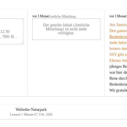
B
B
vor 1 Monat
vor 1 Monat
Amtliche Mitteilung
r
r
Am Samstag
Der geteilte Inhalt (Amtliche
e
e
29
Mitteilung) ist nicht mehr
Den ganzen
i
i
 12:30
AU
verfügbar.
t
t
Eisenstädter Straße 18, 7091 Breitenbrunn am Neusiedler See, AUT
Breitenbru
G
e
e
mehr Infor
n
n
heizten da
b
b
SSV gibt es
r
r
Ebenso feie
u
u
jähriges B
n
n
n
n
war hier d
a
a
Reise durc
m
m
Breitenbrun
N
N
Wir gratul
e
e
u
u
s
s
i
i
Welterbe-Naturpark
e
e
Lesezeit 1 Minute
•
27. Feb. 2026
d
d
l
l