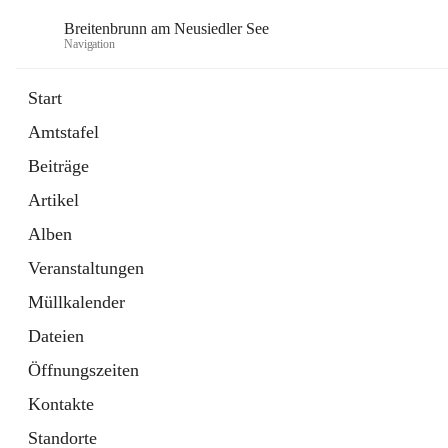
Breitenbrunn am Neusiedler See
Navigation
Start
Amtstafel
Formulare
Beiträge
18 Schnellzugriffe
Artikel
Gemeindeservice
7 Schnellzugriffe
Alben
Veranstaltungen
Müllkalender
Dateien
Öffnungszeiten
Kontakte
Standorte