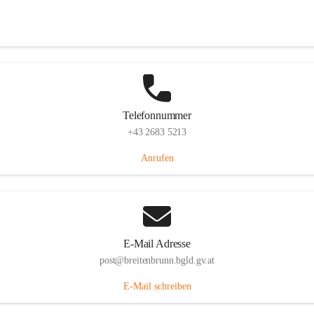
Eisenstädterstraße 18, 7091 Breitenbrunn am Neusiedler See, AUT
Auf Karte ansehen
Telefonnummer
+43 2683 5213
Anrufen
E-Mail Adresse
post@breitenbrunn.bgld.gv.at
E-Mail schreiben