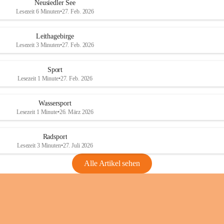
e
e
Neusiedler See
r
r
Lesezeit 6 Minuten
•
27. Feb. 2026
S
S
e
e
Leithagebirge
e
e
Lesezeit 3 Minuten
•
27. Feb. 2026
Sport
Lesezeit 1 Minute
•
27. Feb. 2026
Wassersport
Lesezeit 1 Minute
•
26. März 2026
Radsport
Lesezeit 3 Minuten
•
27. Juli 2026
Alle Artikel sehen