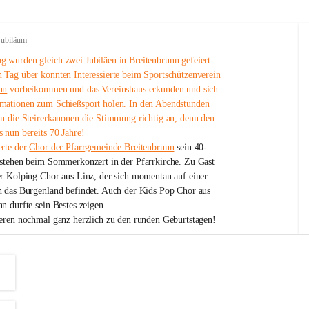
Jubiläum
 wurden gleich zwei Jubiläen in Breitenbrunn gefeiert: 
 Tag über konnten Interessierte beim 
Sportschützenverein 
nn
 vorbeikommen und das Vereinshaus erkunden und sich 
mationen zum Schießsport holen. In den Abendstunden 
nn die Steirerkanonen die Stimmung richtig an, denn den 
 nun bereits 70 Jahre!
rte der 
Chor der Pfarrgemeinde Breitenbrunn
 sein 40-
estehen beim Sommerkonzert in der Pfarrkirche. Zu Gast 
er Kolping Chor aus Linz, der sich momentan auf einer 
h das Burgenland befindet. Auch der Kids Pop Chor aus 
n durfte sein Bestes zeigen.
ieren nochmal ganz herzlich zu den runden Geburtstagen!