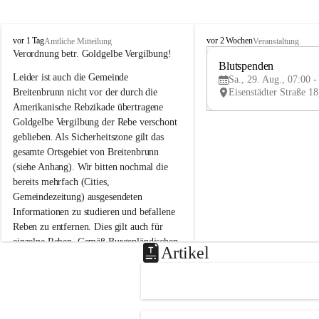
B
B
vor 1 Tag
vor 2 Wochen
Amtliche Mitteilung
Veranstaltung
r
r
Verordnung betr. Goldgelbe Vergilbung!
e
e
Blutspenden
Leider ist auch die Gemeinde 
i
i
Sa., 29. Aug., 07:00 -
t
t
Breitenbrunn nicht vor der durch die 
e
e
Amerikanische Rebzikade übertragene 
n
n
Goldgelbe Vergilbung der Rebe verschont 
b
b
geblieben. Als Sicherheitszone gilt das 
r
r
gesamte Ortsgebiet von Breitenbrunn 
u
u
(siehe Anhang). Wir bitten nochmal die 
n
n
n
n
bereits mehrfach (Cities, 
a
a
Gemeindezeitung) ausgesendeten 
m
m
Informationen zu studieren und befallene 
N
N
Reben zu entfernen. Dies gilt auch für 
e
e
einzelne Reben. Gemäß Burgenländischen 
u
u
Artikel
Weinbaugesetz sind nicht gepflegte oder 
s
s
i
i
unzulässige Weingärten zu roden! Bitte 
e
e
helfen wir zusammen um unsere Winzer 
d
d
vor den prognostizierten Ernteausfällen 
l
l
und den daraus folgenden wirtschaftlichen 