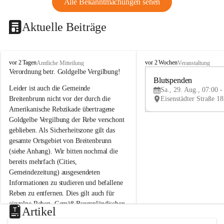
Alle Bekanntmachungen sehen
Aktuelle Beiträge
B
B
vor 2 Tagen
vor 2 Wochen
Amtliche Mitteilung
Veranstaltung
r
r
Verordnung betr. Goldgelbe Vergilbung!
e
e
Blutspenden
Leider ist auch die Gemeinde 
i
i
Sa., 29. Aug., 07:00 -
t
t
Breitenbrunn nicht vor der durch die 
e
e
Amerikanische Rebzikade übertragene 
n
n
Goldgelbe Vergilbung der Rebe verschont 
b
b
geblieben. Als Sicherheitszone gilt das 
r
r
gesamte Ortsgebiet von Breitenbrunn 
u
u
(siehe Anhang). Wir bitten nochmal die 
n
n
n
n
bereits mehrfach (Cities, 
a
a
Gemeindezeitung) ausgesendeten 
m
m
Informationen zu studieren und befallene 
N
N
Reben zu entfernen. Dies gilt auch für 
e
e
einzelne Reben. Gemäß Burgenländischen 
u
u
Artikel
Weinbaugesetz sind nicht gepflegte oder 
s
s