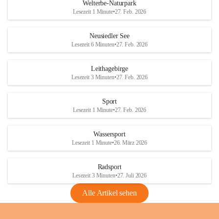
i
i
unzulässige Weingärten zu roden! Bitte 
Welterbe-Naturpark
e
e
helfen wir zusammen um unsere Winzer 
Lesezeit 1 Minute
•
27. Feb. 2026
d
d
vor den prognostizierten Ernteausfällen 
l
l
und den daraus folgenden wirtschaftlichen 
e
e
Neusiedler See
Schäden zu bewahren.
r
r
Lesezeit 6 Minuten
•
27. Feb. 2026
S
S
Verordnungen
e
e
Leithagebirge
04.08.2026
e
e
Lesezeit 3 Minuten
•
27. Feb. 2026
Maßnahmen zur Bekämpfung
der Goldgelben Vergilbung der
Sport
Rebe und der Amerikanischen
Lesezeit 1 Minute
•
27. Feb. 2026
Rebzikade
Anhang VBl. EU Nr. 18
Wassersport
_2026
Lesezeit 1 Minute
•
26. März 2026
1 Seite
•
1,4 MB
Radsport
VBl. EU Nr. 18_2026
Lesezeit 3 Minuten
•
27. Juli 2026
2 Seiten
•
2,1 MB
Alle Artikel sehen