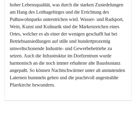
hoher Lebensqualität, was durch die starken Zusiedelungen 
am Hang des Leithagebirges und die Errichtung des 
Pußtawohnparks unterstrichen wird. Wasser- und Radsport, 
Wein, Kunst und Kulinarik sind die Markenzeichen eines 
Ortes, welcher es als einer der wenigen geschafft hat bei 
Betriebsansiedlungen auf stille und hundertprozentig 
umweltschonende Industrie- und Gewerbebetriebe zu 
setzen. Auch die Infrastruktur im Dorfzentrum wurde 
harmonisch an die noch immer erhaltene alte Bausbustanz 
angepaßt. So können Nachtschwärmer unter alt anmutenden 
Laternen bummeln gehen und die prachtvoll angestrahlte 
Pfarrkirche bewundern.

Der Weinbau dominert heute nicht mehr, ist aber integrativer 
Bestandteil der Kultur des Ortes, da man hier schon lange 
von Massenweinbau auf Qualitätsweinbau umgestellt hat. 
So ist es auch nicht verwunderlich, dass eines der historisch 
wertvollsten Gebäude die Ortsvinothek beherbergt und dass 
der Kellering ein beliebtes Ziel darstellt.
