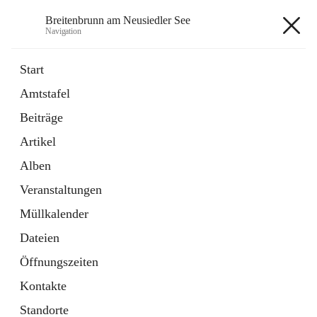
Breitenbrunn am Neusiedler See
Navigation
Breitenbrunn am Neusiedler See
Start
Amtstafel
Formulare
Beiträge
18 Schnellzugriffe
Artikel
Gemeindeservice
7 Schnellzugriffe
Alben
Veranstaltungen
+7
Müllkalender
Dateien
Öffnungszeiten
Kontakte
Hauptadresse
Standorte