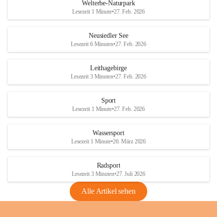
i
i
unzulässige Weingärten zu roden! Bitte 
Welterbe-Naturpark
e
e
helfen wir zusammen um unsere Winzer 
Lesezeit 1 Minute
•
27. Feb. 2026
d
d
vor den prognostizierten Ernteausfällen 
l
l
und den daraus folgenden wirtschaftlichen 
e
e
Neusiedler See
Schäden zu bewahren.
r
r
Lesezeit 6 Minuten
•
27. Feb. 2026
S
S
Verordnungen
e
e
Leithagebirge
04.08.2026
e
e
Lesezeit 3 Minuten
•
27. Feb. 2026
Maßnahmen zur Bekämpfung
der Goldgelben Vergilbung der
Sport
Rebe und der Amerikanischen
Lesezeit 1 Minute
•
27. Feb. 2026
Rebzikade
Anhang VBl. EU Nr. 18
Wassersport
_2026
Lesezeit 1 Minute
•
26. März 2026
1 Seite
•
1,4 MB
Radsport
VBl. EU Nr. 18_2026
Lesezeit 3 Minuten
•
27. Juli 2026
2 Seiten
•
2,1 MB
Alle Artikel sehen