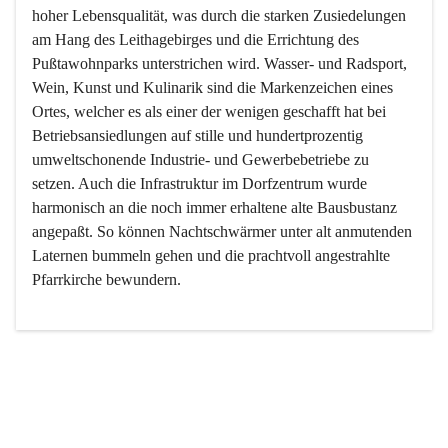
hoher Lebensqualität, was durch die starken Zusiedelungen 
am Hang des Leithagebirges und die Errichtung des 
Pußtawohnparks unterstrichen wird. Wasser- und Radsport, 
Wein, Kunst und Kulinarik sind die Markenzeichen eines 
Ortes, welcher es als einer der wenigen geschafft hat bei 
Betriebsansiedlungen auf stille und hundertprozentig 
umweltschonende Industrie- und Gewerbebetriebe zu 
setzen. Auch die Infrastruktur im Dorfzentrum wurde 
harmonisch an die noch immer erhaltene alte Bausbustanz 
angepaßt. So können Nachtschwärmer unter alt anmutenden 
Laternen bummeln gehen und die prachtvoll angestrahlte 
Pfarrkirche bewundern.

Der Weinbau dominert heute nicht mehr, ist aber integrativer 
Bestandteil der Kultur des Ortes, da man hier schon lange 
von Massenweinbau auf Qualitätsweinbau umgestellt hat. 
So ist es auch nicht verwunderlich, dass eines der historisch 
wertvollsten Gebäude die Ortsvinothek beherbergt und dass 
der Kellering ein beliebtes Ziel darstellt.
