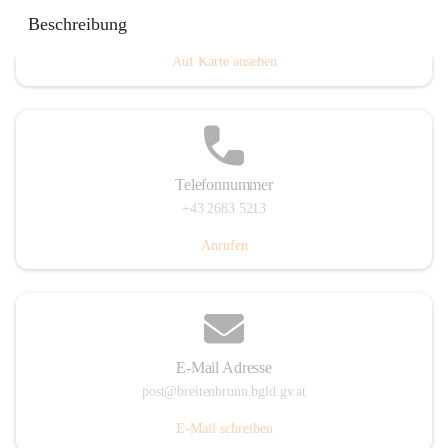
Eisenstädterstraße 18, 7091 Breitenbrunn am Neusiedler
Beschreibung
See, AUT
Auf Karte ansehen
Telefonnummer
+43 2683 5213
Anrufen
E-Mail Adresse
post@breitenbrunn.bgld.gv.at
E-Mail schreiben