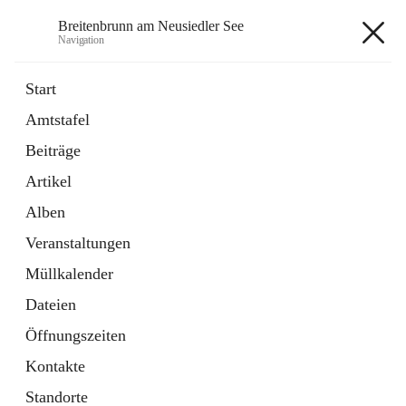
Breitenbrunn am Neusiedler See
Navigation
Breitenbrunn am Neusiedler See
Start
Amtstafel
Formulare
Beiträge
18 Schnellzugriffe
Artikel
Gemeindeservice
7 Schnellzugriffe
Alben
Veranstaltungen
+7
Müllkalender
Dateien
Öffnungszeiten
Kontakte
Hauptadresse
Standorte