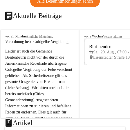
Alle Bekanntmachungen sehen
Aktuelle Beiträge
B
B
vor 21 Stunden
vor 2 Wochen
Amtliche Mitteilung
Veranstaltung
r
r
Verordnung betr. Goldgelbe Vergilbung!
e
e
Blutspenden
Leider ist auch die Gemeinde 
i
i
Sa., 29. Aug., 07:00 -
t
t
Breitenbrunn nicht vor der durch die 
e
e
Amerikanische Rebzikade übertragene 
n
n
Goldgelbe Vergilbung der Rebe verschont 
b
b
geblieben. Als Sicherheitszone gilt das 
r
r
gesamte Ortsgebiet von Breitenbrunn 
u
u
(siehe Anhang). Wir bitten nochmal die 
n
n
n
n
bereits mehrfach (Cities, 
a
a
Gemeindezeitung) ausgesendeten 
m
m
Informationen zu studieren und befallene 
N
N
Reben zu entfernen. Dies gilt auch für 
e
e
einzelne Reben. Gemäß Burgenländischen 
u
u
Artikel
Weinbaugesetz sind nicht gepflegte oder 
s
s