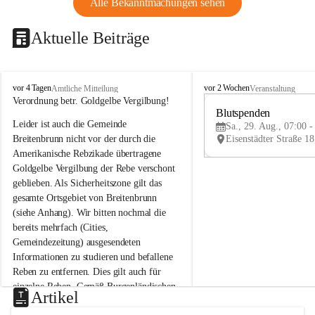
Alle Bekanntmachungen sehen
Aktuelle Beiträge
B
B
vor 4 Tagen
vor 2 Wochen
Amtliche Mitteilung
Veranstaltung
r
r
Verordnung betr. Goldgelbe Vergilbung!
e
e
Blutspenden
Leider ist auch die Gemeinde 
i
i
Sa., 29. Aug., 07:00 -
t
t
Breitenbrunn nicht vor der durch die 
e
e
Amerikanische Rebzikade übertragene 
n
n
Goldgelbe Vergilbung der Rebe verschont 
b
b
geblieben. Als Sicherheitszone gilt das 
r
r
gesamte Ortsgebiet von Breitenbrunn 
u
u
(siehe Anhang). Wir bitten nochmal die 
n
n
n
n
bereits mehrfach (Cities, 
a
a
Gemeindezeitung) ausgesendeten 
m
m
Informationen zu studieren und befallene 
N
N
Reben zu entfernen. Dies gilt auch für 
e
e
einzelne Reben. Gemäß Burgenländischen 
u
u
Artikel
Weinbaugesetz sind nicht gepflegte oder 
s
s