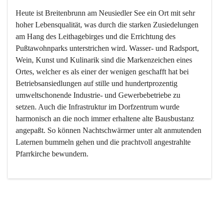
Heute ist Breitenbrunn am Neusiedler See ein Ort mit sehr 
hoher Lebensqualität, was durch die starken Zusiedelungen 
am Hang des Leithagebirges und die Errichtung des 
Pußtawohnparks unterstrichen wird. Wasser- und Radsport, 
Wein, Kunst und Kulinarik sind die Markenzeichen eines 
Ortes, welcher es als einer der wenigen geschafft hat bei 
Betriebsansiedlungen auf stille und hundertprozentig 
umweltschonende Industrie- und Gewerbebetriebe zu 
setzen. Auch die Infrastruktur im Dorfzentrum wurde 
harmonisch an die noch immer erhaltene alte Bausbustanz 
angepaßt. So können Nachtschwärmer unter alt anmutenden 
Laternen bummeln gehen und die prachtvoll angestrahlte 
Pfarrkirche bewundern.

Der Weinbau dominert heute nicht mehr, ist aber integrativer 
Bestandteil der Kultur des Ortes, da man hier schon lange 
von Massenweinbau auf Qualitätsweinbau umgestellt hat. 
So ist es auch nicht verwunderlich, dass eines der historisch 