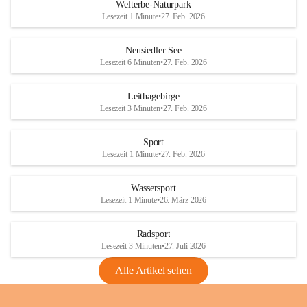
i
i
unzulässige Weingärten zu roden! Bitte 
Welterbe-Naturpark
e
e
helfen wir zusammen um unsere Winzer 
Lesezeit 1 Minute
•
27. Feb. 2026
d
d
vor den prognostizierten Ernteausfällen 
l
l
und den daraus folgenden wirtschaftlichen 
e
e
Neusiedler See
Schäden zu bewahren.
r
r
Lesezeit 6 Minuten
•
27. Feb. 2026
S
S
Verordnungen
e
e
Leithagebirge
04.08.2026
e
e
Lesezeit 3 Minuten
•
27. Feb. 2026
Maßnahmen zur Bekämpfung
der Goldgelben Vergilbung der
Sport
Rebe und der Amerikanischen
Lesezeit 1 Minute
•
27. Feb. 2026
Rebzikade
Anhang VBl. EU Nr. 18
Wassersport
_2026
Lesezeit 1 Minute
•
26. März 2026
1 Seite
•
1,4 MB
Radsport
VBl. EU Nr. 18_2026
Lesezeit 3 Minuten
•
27. Juli 2026
2 Seiten
•
2,1 MB
Alle Artikel sehen