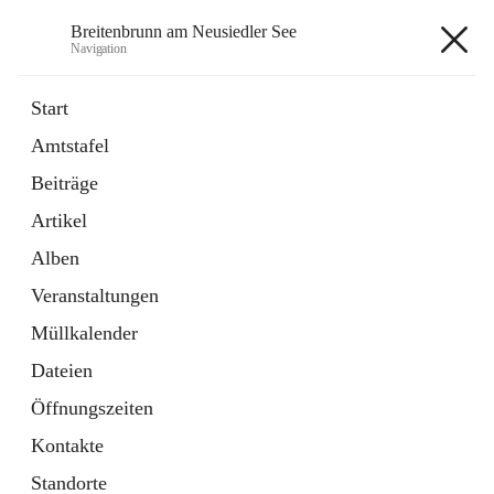
Breitenbrunn am Neusiedler See
Navigation
Breitenbrunn am Neusiedler See
Start
Amtstafel
Formulare
Beiträge
18 Schnellzugriffe
Artikel
Gemeindeservice
7 Schnellzugriffe
Alben
Veranstaltungen
+7
Müllkalender
Dateien
Öffnungszeiten
Kontakte
Hauptadresse
Standorte